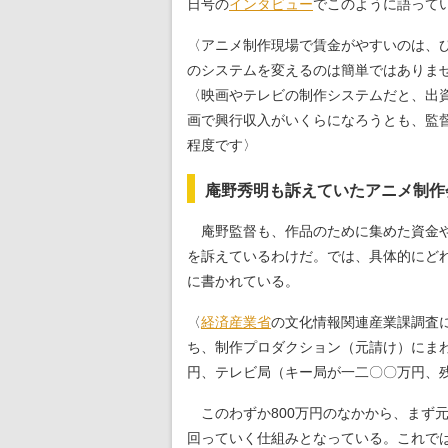
日号の
インタビュー
でこのように語って
〈アニメ制作現場で賃金がやすいのは、
のシステムを変えるのは簡単ではありま
〈映画やテレビの制作システムだと、出
画で興行収入がいくらになろうとも、監
程度です〉
庵野秀明も訴えていたアニメ制作
庵野監督も、作品のために集めた資金や
を訴えているわけだ。では、具体的にど
に書かれている。
〈
経済産業省
の文化情報関連産業課調査
ち、制作プロダクション（元請け）にま
円、テレビ局（キー局が一二〇〇万円、
このわずか800万円のなかから、まず
回っていく仕組みとなっている。これで