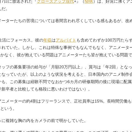
7日に放送された『
クローズアップ現代
+』（
NHK
）は、好況に沸くア
んだ。
ーターたちの苦境については巷間言われ尽くしている感もあるが、改
生活にフォーカス。彼の
年収
は
アルバイト
も含めてわずか100万円たら
されていた。しかし、これは特殊な事例でもなんでもなく、アニメータ
しかなく、彼が抱えている問題はアニメーターたち皆が抱えている問題
タッフの募集要項の給与が「月額20万円以上」、賞与は「年2回」とな
となっていたが、以上のような状況を考えると、日本国内のアニメ制作
かも、この募集は経験不問でなおかつ6カ月の研修期間の後に現場に配
学新卒者と比較しても格段に悪いわけではない）。
ニメーターの約4割はフリーランスで、正社員率は15%。長時間労働も
るという。
に複雑な胸の内をカメラの前で明かしていた。