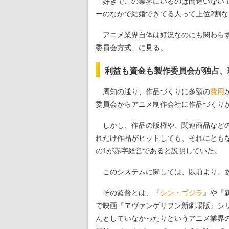
「好きでこの業界にいるのは間違いない
ーのなかで結婚できてる人って上位2割
アニメ業界自体は好況なのにも関わらず
委員会方式」に見る。
利益も資金も製作委員会が独占、
周知の通り、作品づくりに多額の
費用
委員会からアニメ制作会社に作品づくり
しかし、作品の版権や、関連商品などの
れだけ作品がヒットしても、それにとも
の1が赤字経営であると説明していた。
このシステムに関しては、以前より、あ
その監督とは、『
シン・ゴジラ
』や『
で映画『ヱヴァンゲリヲン新劇場版』シ
んとしていなかったりというアニメ業界