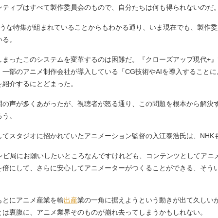
ンティブはすべて製作委員会のもので、自分たちは何も得られないのだ
うな特集が組まれていることからもわかる通り、いま現在でも、製作委
いる。
まったこのシステムを変革するのは困難だ。『クローズアップ現代+』
一部のアニメ制作会社が導入している「CG技術やAIを導入すること
を紹介するにとどまった。
の声が多くあがったが、視聴者が怒る通り、この問題を根本から解決
ろう。
てスタジオに招かれていたアニメーション監督の入江泰浩氏は、NHK
テレビ局にお願いしたいところなんですけれども、コンテンツとしてアニ
を倍にして、さらに安心してアニメーターがつくることができる、そう
もとにアニメ産業を輸
出産
業の一角に据えようという動きが出て久しい
とは裏腹に、アニメ業界そのものが崩れ去ってしまうかもしれない。