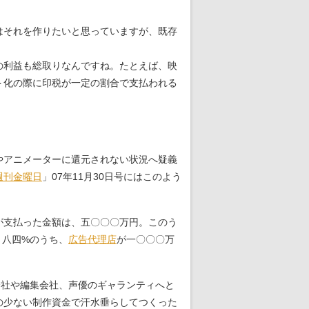
はそれを作りたいと思っていますが、既存
の利益も総取りなんですね。たとえば、映
ト化の際に印税が一定の割合で支払われる
やアニメーターに還元されない状況へ疑義
週刊金曜日
」07年11月30日号にはこのよう
が支払った金額は、五〇〇〇万円。このう
、八四%のうち、
広告代理店
が一〇〇〇万
会社や編集会社、声優のギャランティへと
の少ない制作資金で汗水垂らしてつくった