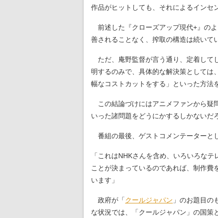
作品がヒットしても、それによるインセ
前述した『クローズアップ現代+』のよ
善されることなく、搾取の構造は続いて
ただ、庵野監督が言う通り、定着してし
明するのみで、具体的な解決策としては、
幅なコストカットをする」といった方法
この結論づけにはアニメファンから疑問
いった諸問題をどうにかするしかないだ
番組の最後、ゲストコメンテーターとし
「これはNHKさんを含め、いろいろな
ことが決まっているのであれば、制作費
います」
政府が「
クールジャパン
」のお題目の
な状況では、「クールジャパン」の国策