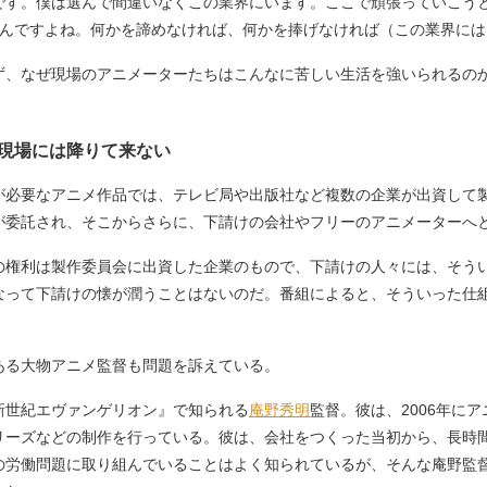
です。僕は選んで間違いなくこの業界にいます。ここで頑張っていこう
なんですよね。何かを諦めなければ、何かを捧げなければ（この業界に
、なぜ現場のアニメーターたちはこんなに苦しい生活を強いられるの
現場には降りて来ない
が必要なアニメ作品では、テレビ局や出版社など複数の企業が出資して
が委託され、そこからさらに、下請けの会社やフリーのアニメーターへ
権利は製作委員会に出資した企業のもので、下請けの人々には、そう
なって下請けの懐が潤うことはないのだ。番組によると、そういった仕
る大物アニメ監督も問題を訴えている。
新世紀エヴァンゲリオン』で知られる
庵野秀明
監督。彼は、2006年に
リーズなどの制作を行っている。彼は、会社をつくった当初から、長時
の労働問題に取り組んでいることはよく知られているが、そんな庵野監