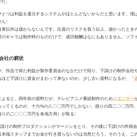
いた。
ひとつは利益を還元するシステムがほとんどないからだと思います。僕
せん〉
資者以外は儲からないんです。出資のリスクを負う以上、儲かったとき
督のギャラは制作時のものだけで、成功報酬はなにもありません。ソフ
会社の窮状
、作品で得た利益が製作委員会のなかだけで回り、下請けの制作会社
れほど下請けに資金がまわって来ないのか。少し古い資料になるが、「
によると、四年前の資料だが、テレビアニメ番組制作のため
スポンサー
わってくるのが、十六%の八〇〇万円でしかない。残りの四二〇〇万円
残りの二〇〇〇万円を各地方局）が取る〉
元請けの制作プロダクションがマージンをとり、その後に下請けの作画
は末端スタッフまでお金が行き渡らないのは当然だろう。そのうえ、こ