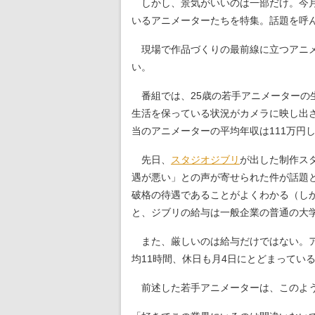
しかし、景気がいいのは一部だけ。今月
いるアニメーターたちを特集。話題を呼
現場で作品づくりの最前線に立つアニメ
い。
番組では、25歳の若手アニメーターの
生活を保っている状況がカメラに映し出
当のアニメーターの平均年収は111万円
先日、
スタジオジブリ
が出した制作ス
遇が悪い」との声が寄せられた件が話題
破格の待遇であることがよくわかる（し
と、ジブリの給与は一般企業の普通の大
また、厳しいのは給与だけではない。ア
均11時間、休日も月4日にとどまってい
前述した若手アニメーターは、このよう