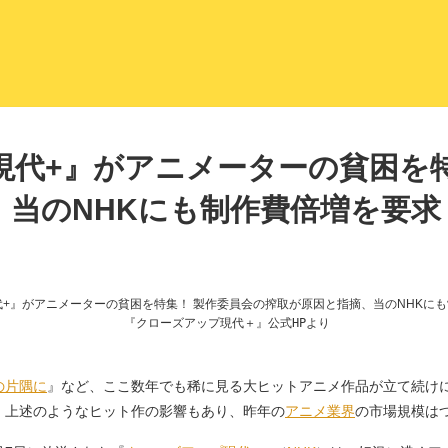
LITERA／リテラ 本と雑誌の
現代+』がアニメーターの貧困を特
、当のNHKにも制作費倍増を要求
『クローズアップ現代＋』公式HPより
の片隅に
』など、ここ数年でも稀に見る大ヒットアニメ作品が立て続け
、上述のようなヒット作の影響もあり、昨年の
アニメ業界
の市場規模は