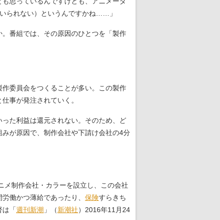
とも思っているんですけども、アニメータ
はいられない）というんですかね……」
か。番組では、その原因のひとつを「製作
製作委員会をつくることが多い。この製作
と仕事が発注されていく。
いった利益は還元されない。そのため、ど
組みが原因で、制作会社や下請け会社の4分
アニメ制作会社・カラーを設立し、この会社
間労働かつ薄給であったり、
保険
すらきち
督は「
週刊新潮
」（
新潮社
）2016年11月24