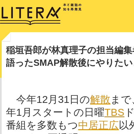
稲垣吾郎が林真理子の担当編集
語ったSMAP解散後にやりた
今年12月31日の
解散
まで
年1月スタートの日曜
TBS
番組を多数もつ
中居正広
以