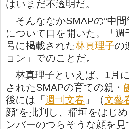
はいまだ不透明だ。
そんななかSMAPの“中間
について口を開いた。「週
号に掲載された
林真理子
の
ョン」でのことだ。
林真理子といえば、1月
されたSMAPの育ての親・
後には「
週刊文春
」（
文藝
顔”を批判し、稲垣をはじ
ンバーのつらそうな顔を見