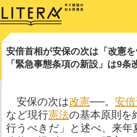
安倍首相が安保の次は「改憲を
「緊急事態条項の新設」は9条
安保の次は
改憲
──。
安倍
など現行
憲法
の基本原則を
行うべきだ」と述べ、来年