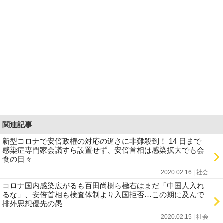
関連記事
新型コロナで安倍政権の対応の遅さに非難殺到！ 14 日まで
感染症専門家会議すら設置せず、安倍首相は感染拡大でも会
食の日々
2020.02.16 | 社会
コロナ国内感染広がるも百田尚樹ら極右はまだ「中国人入れ
るな」、安倍首相も検査体制より入国拒否…この期に及んで
排外思想優先の愚
2020.02.15 | 社会