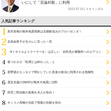
いにして「言論封殺」に利用
2022.07.10 | スキャンダル
人気記事ランキング
高市首相の熊本地震視察は北朝鮮並みのプロパガンダ！
吉高由里子が元カレに言った一言
〈#ミサイルよりクーラーを〉は正しい 自民党が避難所へのエアコン
設置を遅らせてきた
葵つかさが「松潤とは終わった」と
星野源がエッセイで明かしていた音楽が政治に利用される危険性
震災支援のSMAPが熊本大地震に沈黙
田宮二郎自殺の真相を夫人が告白！
キンコメ高橋が法廷で母親の自殺を告白