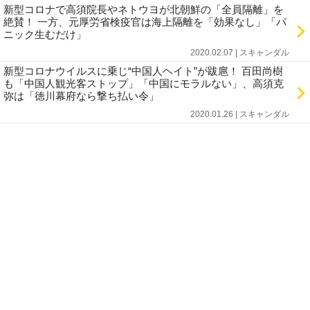
新型コロナで高須院長やネトウヨが北朝鮮の「全員隔離」を
絶賛！ 一方、元厚労省検疫官は海上隔離を「効果なし」「パ
ニック生むだけ」
2020.02.07 | スキャンダル
新型コロナウイルスに乗じ“中国人ヘイト”が跋扈！ 百田尚樹
も「中国人観光客ストップ」「中国にモラルない」、高須克
弥は「徳川幕府なら撃ち払い令」
2020.01.26 | スキャンダル