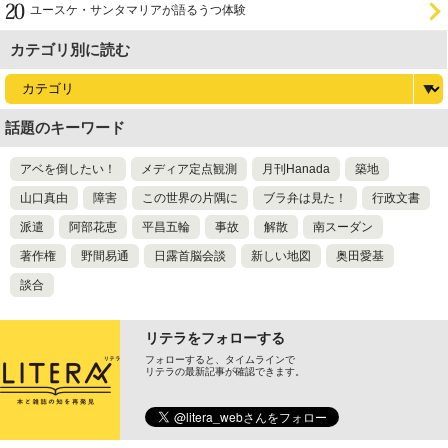
ユースケ・サンタマリアが語るうつ体験
カテゴリ別に読む
話題のキーワード
アベを倒したい！
メディア定点観測
月刊Hanada
築地
山口真由
障害
この世界の片隅に
ブラ弁は見た！
行政文書
派遣
阿部花恵
平昌五輪
事故
解散
南スーダン
著作権
野間易通
日露首脳会談
新しい地図
奥田愛基
談合
リテラをフォローする
フォローすると、タイムラインで
リテラの最新記事が確認できます。