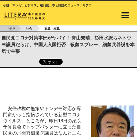
小説、マンガ、ビジネス、週刊誌…本と雑誌のニュース／リテラ
リテラ
社会
右翼・左翼
自民党コロナ対策本部がヤバイ！ 青山繁晴、杉田水脈らネトウ
ヨ議員だらけ、中国人入国拒否、殺菌スプレー、細菌兵器説を本
気で主張
安倍政権の無策やトンデモ対応が専
門家からも指摘されている新型コロナ
ウイルス。ところが、昨日18日の衆院
予算員会でトップバッターに立った自
民党の丹羽秀樹衆院議員はなんとこん