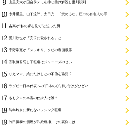
山里亮太が国会前デモを捻じ曲げ解説し批判殺到
糸井重里、山下達郎、太田光…「責めるな」圧力の有名人の罪
吉高が“私の裸を見て”と迫った男
愛川欽也が「安倍に殺される」と
宇野常寛が『スッキリ』クビの裏側暴露
香取慎吾隠し子報道はジャニーズのせい
りえママ、娘にたけしとの不倫を強要!?
ラグビー日本代表への“日本の心”押し付けがひどい！
ももクロの本当の仕掛人は誰？
能年玲奈に新たなバッシング報道
竹田恒泰の側近が詐欺逮捕、その裏側には