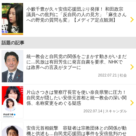
小籔千豊が久々安倍応援団ぶり発揮！ 和田政宗
議員への批判に「反自民の人の見方」「麻生さん
への野党の質問も変」【メディア定点観測】
話題の記事
統一教会と自民党の関係をごまかす動きがいまだ
に…民放は有田芳生に発言自粛を要求、NHKで
は政界への言及がタブーに
2022.07.21 | 社会
片山さつきは警察庁長官を使い奈良県警に圧力！
自民党が隠したい安倍元首相と統一教会の深い関
係、名称変更をめぐる疑惑
2022.07.14 | スキャンダル
安倍元首相銃撃 容疑者は宗教団体との関係が動
機と供述も…自民党応援団は事件を安倍批判のせ