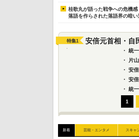
桂歌丸が語った戦争への危機感
落語を作らされた落語界の暗い
安倍元首相・自
特集
1
・
統一教
・
片山さ
・
安倍元
・
安倍晋
・
統一
新着
芸能・エンタメ
スキャ