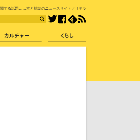
知を再発見
関する話題……本と雑誌のニュースサイト／リテラ
Facebook
feedly
RSS
Twitter
ス
社会
カルチャー
くらし