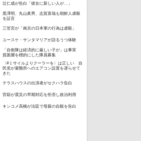
12
辻仁成が告白「彼女に新しい人が…」
黒澤明、丸山眞男、志賀直哉も朝鮮人虐殺
13
を証言
14
三笠宮が「南京の日本軍の行為は虐殺」
15
ユースケ・サンタマリアが語るうつ体験
「自衛隊は経済的に厳しい子が」は事実
16
貧困層を標的にした隊員募集
〈#ミサイルよりクーラーを〉は正しい 自
17
民党が避難所へのエアコン設置を遅らせて
きた
18
テラスハウスの出演者がセクハラ告白
19
官邸が震災の早期対応を拒否し政治利用
20
キンコメ高橋が法廷で母親の自殺を告白