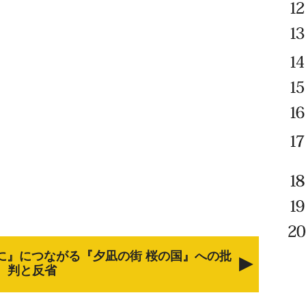
に』につながる『夕凪の街 桜の国』への批
判と反省