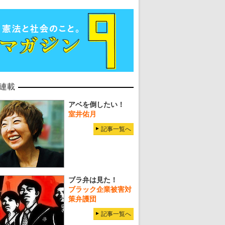
連載
アベを倒したい！
室井佑月
記事一覧へ
ブラ弁は見た！
ブラック企業被害対
策弁護団
記事一覧へ