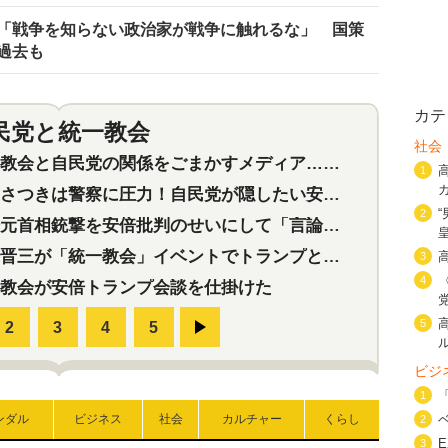
「戦争を知らない政治家が戦争に触れるな」 国策
過去も
カテ
民党と統一教会
特集
2
社会
会と自民党の関係をごまかすメディア…民放は有田芳生に発言自粛を要求
1
つきは警察に圧力！自民党が隠したい安倍元首相と統一教会の深い関係
2
首相銃撃を安倍批判のせいにして「言論封殺」に利用する自民党応援団
三が「統一教会」イベントでトランプと演説！同性婚や夫婦別姓を攻撃
3
4
教会が安倍トランプ会談を仕掛けた
5
ビジ
1
ンダル
ビジネス
社会
カルチャー
くらし
2
3