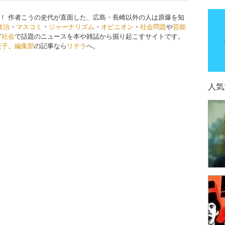
！ 作者こうの史代が直面した、広島・長崎以外の人は原爆を知
政治
・
マスコミ
・
ジャーナリズム
・
オピニオン
・
社会問題
や
芸能
ど
社会
で話題のニュースを本や雑誌から掘り起こすサイトです。
貴子
、
編集部
の記事なら
リテラ
へ。
人気