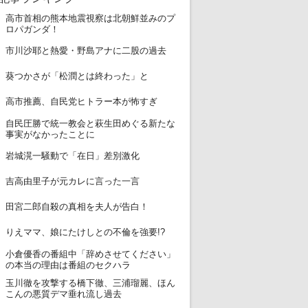
高市首相の熊本地震視察は北朝鮮並みのプ
1
ロパガンダ！
2
市川沙耶と熱愛・野島アナに二股の過去
3
葵つかさが「松潤とは終わった」と
4
高市推薦、自民党ヒトラー本が怖すぎ
自民圧勝で統一教会と萩生田めぐる新たな
5
事実がなかったことに
6
岩城滉一騒動で「在日」差別激化
7
吉高由里子が元カレに言った一言
8
田宮二郎自殺の真相を夫人が告白！
9
りえママ、娘にたけしとの不倫を強要!?
小倉優香の番組中「辞めさせてください」
10
の本当の理由は番組のセクハラ
玉川徹を攻撃する橋下徹、三浦瑠麗、ほん
11
こんの悪質デマ垂れ流し過去