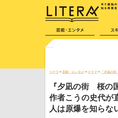
リテラ
>
芸能・エンタメ
>
ドラマ
>
『夕凪の街
『夕凪の街 桜の
作者こうの史代が
人は原爆を知らな