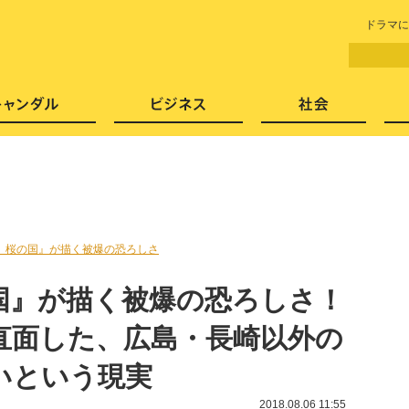
LITERA／リテラ 本と雑誌の
ドラマに
芸能・エンタメ
スキャンダル
ビジネ
 桜の国』が描く被爆の恐ろしさ
国』が描く被爆の恐ろしさ！
直面した、広島・長崎以外の
いという現実
2018.08.06 11:55