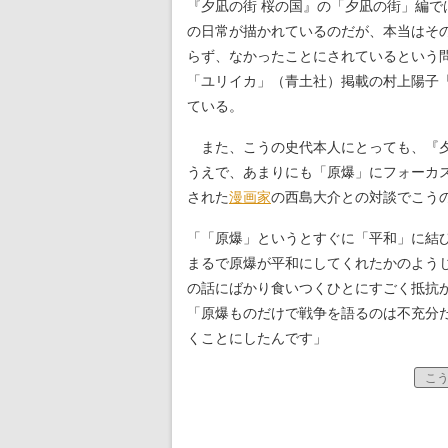
『夕凪の街 桜の国』の「夕凪の街」編
の日常が描かれているのだが、本当はそ
らず、なかったことにされているという
「ユリイカ」（青土社）掲載の村上陽子
ている。
また、こうの史代本人にとっても、『夕
うえで、あまりにも「原爆」にフォーカ
された
漫画家
の西島大介との対談でこう
「「原爆」というとすぐに「平和」に結
まるで原爆が平和にしてくれたかのよう
の話にばかり食いつくひとにすごく抵抗
「原爆ものだけで戦争を語るのは不充分
くことにしたんです」
こ