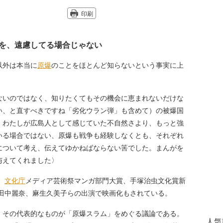
印刷
を、遠慮してる場合じゃない
以外は本当に
原爆
のことをほとんど知らないという事実に上
ないのではなく、知りたくてもその機会に恵まれないだけな
い、と直すべきですね「劣化ウラン弾」も含めて）の被爆国
、わたしが広島人として感じていた不自然さより、もっと強
いる場合ではない、原爆も戦争も経験しなくとも、それぞれ
について考え、伝えてゆかねばならない筈でした。まんがを
与えてくれました〉
、
文化庁
メディア芸術祭マンガ部門大賞、手塚治虫文化賞新
、田中麗奈、麻生久美子らの出演で映画化もされている。
その代表的なものが「原爆スラム」をめぐる議論である。
人気