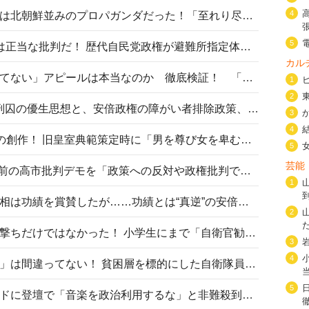
4
高市首相の熊本地震避難所視察は北朝鮮並みのプロパガンダだった！「至れり尽くせり」の選ばれた避難所の一方で実態は…
5
〈#ミサイルよりクーラーを〉は正当な批判だ！ 歴代自民党政権が避難所指定体育館へのエアコン設置を遅らせてきた客観的事実
カル
高市首相の「休んでない」「寝てない」アピールは本当なのか 徹底検証！ 「資料読み込み」「アイロンがけ」も矛盾だらけ…
1
2
相模原事件から10年──植松死刑囚の優生思想と、安倍政権の障がい者排除政策、右派勢力の差別主義との関係を改めて問う
3
4
“男系男子の皇位継承”は明治期の創作！ 旧皇室典範策定時に「男を尊び女を卑むの慣習、人民の脳髄」とトンデモ論で女性天皇を否定
5
芸能
山里亮太が『DayDay.』で国会前の高市批判デモを「政策への反対や政権批判でない」と捻じ曲げ解説 デモ参加者から批判殺到
1
安倍晋三元首相の命日で高市首相は功績を賞賛したが……功績とは“真逆”の安倍元首相のトンデモ発言を振り返る
2
自衛隊リクルートは貧困層狙い撃ちだけではなかった！ 小学生にまで「自衛官勧誘」目的のパンフレット作成
3
4
「自衛隊は経済的に厳しい子が」は間違ってない！ 貧困層を標的にした自衛隊員募集、やす子、山上被告も…日本でも進む“経済的徴兵制”
5
高市首相がミュージックアワードに登壇で「音楽を政治利用するな」と非難殺到！ MAJの国策的本質を批判する声も