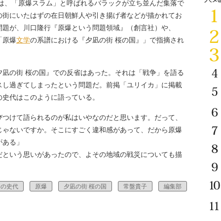
では、「原爆スラム」と呼ばれるバラックが立ち並んだ集落で
の街にいたはずの在日朝鮮人や引き揚げ者などが描かれてお
問題が、川口隆行『原爆という問題領域』（創言社）や、
「原爆
文学
の系譜における『夕凪の街 桜の国』」で指摘され
凪の街 桜の国』での反省はあった。それは「戦争」を語る
スし過ぎてしまったという問題だ。前掲「ユリイカ」に掲載
の史代はこのように語っている。
びつけて語られるのが私はいやなのだと思います。だって、
じゃないですか。そこにすごく違和感があって、だから原爆
がある」
だという思いがあったので、よその地域の戦災についても描
うの史代
原爆
夕凪の街 桜の国
常盤貴子
編集部