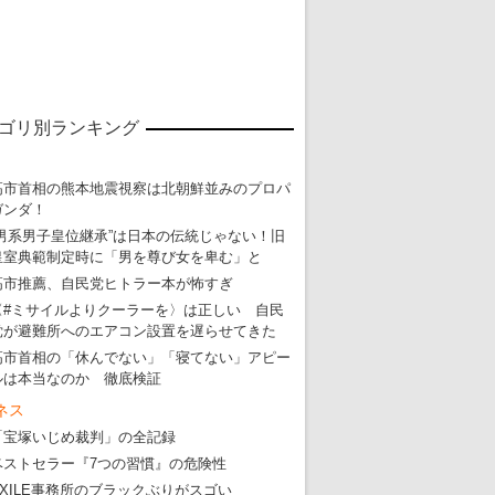
ゴリ別ランキング
東京五輪強行開催特別企画 大ウソだら
・
五輪入場行進にすぎやまこういちの曲、杉田水脈のLGB
高市首相の熊本地震視察は北朝鮮並みのプロパ
ガンダ！
・
大ウソだらけの東京五輪！ 安倍・菅・森はどんな嘘を
“男系男子皇位継承”は日本の伝統じゃない！旧
・
五輪サッカー・久保建英が南アの陽性者に「僕らに損ではない」
皇室典範制定時に「男を尊び女を卑む」と
・
五輪関係者が入国当日、築地を散歩！
高市推薦、自民党ヒトラー本が怖すぎ
〈#ミサイルよりクーラーを〉は正しい 自民
・
五輪でIOCラウンジ以外にVIPルーム、広告代理店は物品購入
党が避難所へのエアコン設置を遅らせてきた
高市首相の「休んでない」「寝てない」アピー
ルは本当なのか 徹底検証
ネス
「宝塚いじめ裁判」の全記録
ベストセラー『7つの習慣』の危険性
EXILE事務所のブラックぶりがスゴい