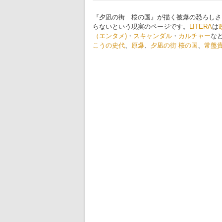
『夕凪の街 桜の国』が描く被爆の恐ろしさ
らないという現実のページです。
LITERA
は
（エンタメ)
・
スキャンダル
・
カルチャー
な
こうの史代
、
原爆
、
夕凪の街 桜の国
、
常盤