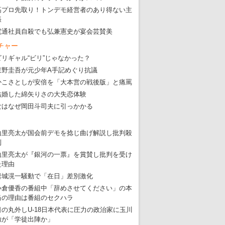
高プロ先取り！トンデモ経営者のあり得ない主
張
電通社員自殺でも弘兼憲史が宴会芸賛美
チャー
ビリギャル“ビリ”じゃなかった？
東野圭吾が元少年A手記めぐり抗議
かこさとしが安倍を「大本営の戦後版」と痛罵
結婚した綿矢りさの大失恋体験
女はなぜ岡田斗司夫に引っかかる
山里亮太が国会前デモを捻じ曲げ解説し批判殺
到
山里亮太が『銀河の一票』を賞賛し批判を受け
た理由
岩城滉一騒動で「在日」差別激化
小倉優香の番組中「辞めさせてください」の本
当の理由は番組のセクハラ
日の丸外しU-18日本代表に圧力の政治家に玉川
徹が「学徒出陣か」