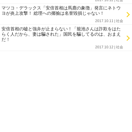
2017.10.12 | 社会
マツコ・デラックス「安倍首相は馬鹿の象徴」発言にネトウ
ヨが炎上攻撃！ 総理への揶揄は名誉毀損じゃない！
2017.10.11 | 社会
安倍首相の嘘と強弁が止まらない！「籠池さんは詐欺をはた
らく人だから、妻は騙された」国民を騙してるのは、おまえ
だ！
2017.10.12 | 社会