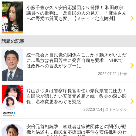
小籔千豊が久々安倍応援団ぶり発揮！ 和田政宗
議員への批判に「反自民の人の見方」「麻生さん
への野党の質問も変」【メディア定点観測】
話題の記事
統一教会と自民党の関係をごまかす動きがいまだ
に…民放は有田芳生に発言自粛を要求、NHKで
は政界への言及がタブーに
2022.07.21 | 社会
片山さつきは警察庁長官を使い奈良県警に圧力！
自民党が隠したい安倍元首相と統一教会の深い関
係、名称変更をめぐる疑惑
2022.07.14 | スキャンダル
安倍元首相銃撃 容疑者は宗教団体との関係が動
機と供述も…自民党応援団は事件を安倍批判のせ