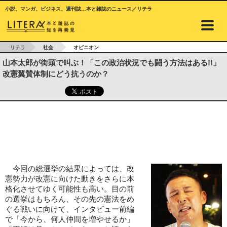
小説、マンガ、ビジネス、週刊誌…本と雑誌のニュース／リテラ
リテラ
社会
オピニオン
山本太郎が街頭で叫ぶ！「この政治状況でも闘う方法はある!!」
改憲翼賛体制にどう抗うのか？
今回の総選挙の結果によっては、改
憲勢力が改憲に向けた動きをさらに本
格化させてゆく可能性も高い。目の前
の選挙はもちろん、その先の憲法をめ
ぐる戦いに向けて、インタビュー前編
で「今から、何人仲間を増やせるか」