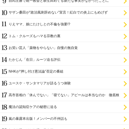
自民圧勝で統一教会と萩生田めぐる新たな事実がなかったことに
サザン桑田が“政治風刺辞めない”宣言！紅白での炎上にもめげず
りえママ、娘にたけしとの不倫を強要!?
トム・クルーズもハマる宗教の裏
お笑い芸人「薬物をやらない」自慢の無自覚
たかじん「在日」ルーツ迫る評伝
NHKが“押し付け憲法論”否定の番組
ユースケ・サンタマリアが語るうつ体験
高市首相の「休んでない」「寝てない」アピールは本当なのか 徹底検
証
魔法の認知症ケアの秘密に迫る
嵐の暴露本出版！メンバーの不仲話も