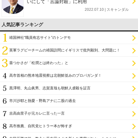
いにして「言論封殺」に利用
2022.07.10 | スキャンダル
人気記事ランキング
靖国神社“職員有志サイト”のトンデモ
英軍ラグビーチームの靖国訪問にイギリスで批判殺到、大問題に！
葵つかさが「松潤とは終わった」と
高市首相の熊本地震視察は北朝鮮並みのプロパガンダ！
黒澤明、丸山眞男、志賀直哉も朝鮮人虐殺を証言
市川沙耶と熱愛・野島アナに二股の過去
吉高由里子が元カレに言った一言
高市推薦、自民党ヒトラー本が怖すぎ