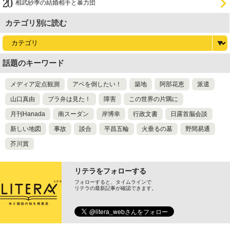
相武紗季の結婚相手と暴力団
カテゴリ別に読む
話題のキーワード
メディア定点観測
アベを倒したい！
築地
阿部花恵
派遣
山口真由
ブラ弁は見た！
障害
この世界の片隅に
月刊Hanada
南スーダン
岸博幸
行政文書
日露首脳会談
新しい地図
事故
談合
平昌五輪
火垂るの墓
野間易通
芥川賞
リテラをフォローする
フォローすると、タイムラインで
リテラの最新記事が確認できます。