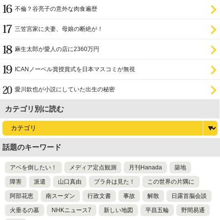
不倫？谷亮子の意外な肉食遍歴
三笠宮家に夫妻、母娘の断絶が！
麻生太郎が愛人の店に2360万円
ICANノーベル賞授賞式を日本マスコミが無視
愛川欽也が小説にしていた出生の秘密
カテゴリ別に読む
話題のキーワード
アベを倒したい！
メディア定点観測
月刊Hanada
築地
障害
派遣
山口真由
ブラ弁は見た！
この世界の片隅に
阿部花恵
南スーダン
行政文書
事故
解散
日露首脳会談
火垂るの墓
NHKニュース7
新しい地図
平昌五輪
野間易通