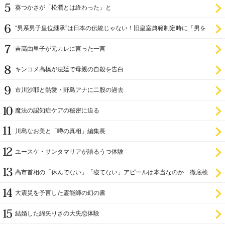
ラ
葵つかさが「松潤とは終わった」と
“男系男子皇位継承”は日本の伝統じゃない！旧皇室典範制定時に「男を
尊び女を卑む」と
吉高由里子が元カレに言った一言
キンコメ高橋が法廷で母親の自殺を告白
市川沙耶と熱愛・野島アナに二股の過去
魔法の認知症ケアの秘密に迫る
川島なお美と「噂の真相」編集長
ユースケ・サンタマリアが語るうつ体験
高市首相の「休んでない」「寝てない」アピールは本当なのか 徹底検
証
大震災を予言した霊能師の幻の書
結婚した綿矢りさの大失恋体験