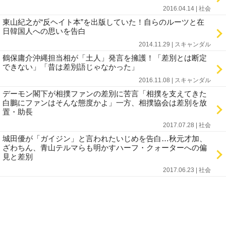
2016.04.14 | 社会
東山紀之が“反ヘイト本”を出版していた！自らのルーツと在
日韓国人への思いを告白
2014.11.29 | スキャンダル
鶴保庸介沖縄担当相が「土人」発言を擁護！「差別とは断定
できない」「昔は差別語じゃなかった」
2016.11.08 | スキャンダル
デーモン閣下が相撲ファンの差別に苦言「相撲を支えてきた
白鵬にファンはそんな態度かよ」一方、相撲協会は差別を放
置・助長
2017.07.28 | 社会
城田優が「ガイジン」と言われたいじめを告白…秋元才加、
ざわちん、青山テルマらも明かすハーフ・クォーターへの偏
見と差別
2017.06.23 | 社会