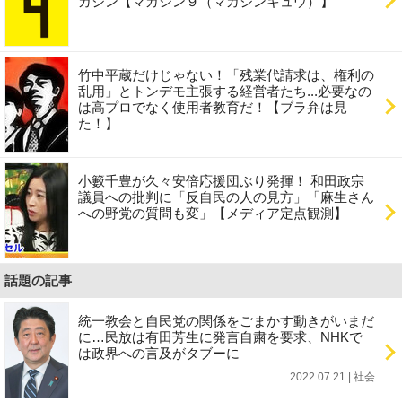
ガジン【マガジン９（マガジンキュウ）】
竹中平蔵だけじゃない！「残業代請求は、権利の
乱用」とトンデモ主張する経営者たち...必要なの
は高プロでなく使用者教育だ！【ブラ弁は見
た！】
小籔千豊が久々安倍応援団ぶり発揮！ 和田政宗
議員への批判に「反自民の人の見方」「麻生さん
への野党の質問も変」【メディア定点観測】
話題の記事
統一教会と自民党の関係をごまかす動きがいまだ
に…民放は有田芳生に発言自粛を要求、NHKで
は政界への言及がタブーに
2022.07.21 | 社会