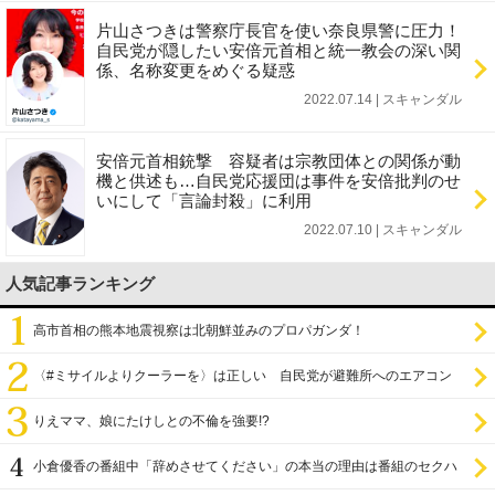
片山さつきは警察庁長官を使い奈良県警に圧力！
自民党が隠したい安倍元首相と統一教会の深い関
係、名称変更をめぐる疑惑
2022.07.14 | スキャンダル
安倍元首相銃撃 容疑者は宗教団体との関係が動
機と供述も…自民党応援団は事件を安倍批判のせ
いにして「言論封殺」に利用
2022.07.10 | スキャンダル
人気記事ランキング
高市首相の熊本地震視察は北朝鮮並みのプロパガンダ！
〈#ミサイルよりクーラーを〉は正しい 自民党が避難所へのエアコン
設置を遅らせてきた
りえママ、娘にたけしとの不倫を強要!?
小倉優香の番組中「辞めさせてください」の本当の理由は番組のセクハ