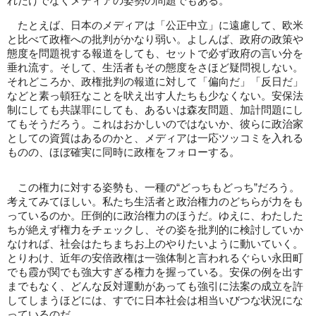
れだけでなくメディアの姿勢の問題でもある。
たとえば、日本のメディアは「公正中立」に遠慮して、欧米
と比べて政権への批判がかなり弱い。よしんば、政府の政策や
態度を問題視する報道をしても、セットで必ず政府の言い分を
垂れ流す。そして、生活者もその態度をさほど疑問視しない。
それどころか、政権批判の報道に対して「偏向だ」「反日だ」
などと素っ頓狂なことを吠え出す人たちも少なくない。安保法
制にしても共謀罪にしても、あるいは森友問題、加計問題にし
てもそうだろう。これはおかしいのではないか、彼らに政治家
としての資質はあるのかと、メディアは一応ツッコミを入れる
ものの、ほぼ確実に同時に政権をフォローする。
この権力に対する姿勢も、一種の“どっちもどっち”だろう。
考えてみてほしい。私たち生活者と政治権力のどちらが力をも
っているのか。圧倒的に政治権力のほうだ。ゆえに、わたした
ちが絶えず権力をチェックし、その姿を批判的に検討していか
なければ、社会はたちまちお上のやりたいように動いていく。
とりわけ、近年の安倍政権は一強体制と言われるぐらい永田町
でも霞が関でも強大すぎる権力を握っている。安保の例を出す
までもなく、どんな反対運動があっても強引に法案の成立を許
してしまうほどには、すでに日本社会は相当いびつな状況にな
っているのだ。