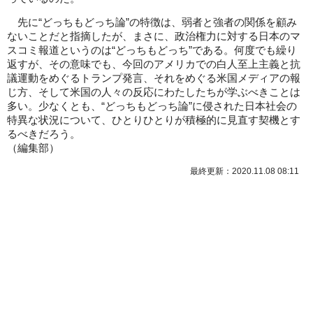
先に“どっちもどっち論”の特徴は、弱者と強者の関係を顧み
ないことだと指摘したが、まさに、政治権力に対する日本のマ
スコミ報道というのは“どっちもどっち”である。何度でも繰り
返すが、その意味でも、今回のアメリカでの白人至上主義と抗
議運動をめぐるトランプ発言、それをめぐる米国メディアの報
じ方、そして米国の人々の反応にわたしたちが学ぶべきことは
多い。少なくとも、“どっちもどっち論”に侵された日本社会の
特異な状況について、ひとりひとりが積極的に見直す契機とす
るべきだろう。
（
編集部
）
最終更新：2020.11.08 08:11