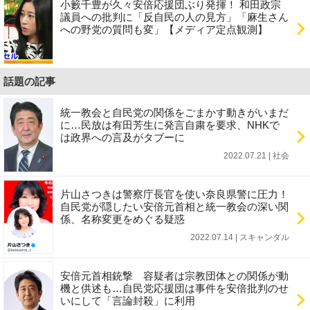
小籔千豊が久々安倍応援団ぶり発揮！ 和田政宗
議員への批判に「反自民の人の見方」「麻生さん
への野党の質問も変」【メディア定点観測】
話題の記事
統一教会と自民党の関係をごまかす動きがいまだ
に…民放は有田芳生に発言自粛を要求、NHKで
は政界への言及がタブーに
2022.07.21 | 社会
片山さつきは警察庁長官を使い奈良県警に圧力！
自民党が隠したい安倍元首相と統一教会の深い関
係、名称変更をめぐる疑惑
2022.07.14 | スキャンダル
安倍元首相銃撃 容疑者は宗教団体との関係が動
機と供述も…自民党応援団は事件を安倍批判のせ
いにして「言論封殺」に利用