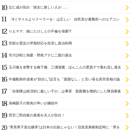
辻仁成が告白「彼女に新しい人が…」
〈#ミサイルよりクーラーを〉は正しい 自民党が避難所へのエアコン
設置を遅らせてきた
りえママ、娘にたけしとの不倫を強要!?
官邸が震災の早期対応を拒否し政治利用
市川沙耶と熱愛・野島アナに二股の過去
玉川徹を攻撃する橋下徹、三浦瑠麗、ほんこんの悪質デマ垂れ流し過去
中傷動画作成者が“顔出し”証言も「面識なし」と言い張る高市首相の論
理破綻
「自衛隊は経済的に厳しい子が」は事実 貧困層を標的にした隊員募集
長嶋親子の骨肉の争いが継続中
田宮二郎自殺の真相を夫人が告白！
“男系男子皇位継承”は日本の伝統じゃない！旧皇室典範制定時に「男を