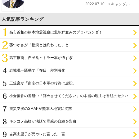
2022.07.10 | スキャンダル
人気記事ランキング
高市首相の熊本地震視察は北朝鮮並みのプロパガンダ！
葵つかさが「松潤とは終わった」と
高市推薦、自民党ヒトラー本が怖すぎ
岩城滉一騒動で「在日」差別激化
三笠宮が「南京の日本軍の行為は虐殺」
小倉優香の番組中「辞めさせてください」の本当の理由は番組のセクハ
ラ
震災支援のSMAPが熊本大地震に沈黙
キンコメ高橋が法廷で母親の自殺を告白
吉高由里子が元カレに言った一言