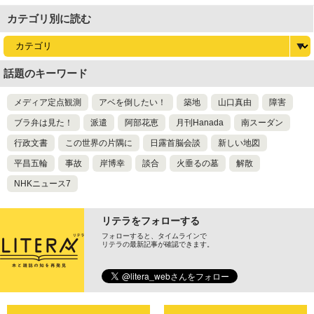
尊び女を卑む」と
カテゴリ別に読む
話題のキーワード
メディア定点観測
アベを倒したい！
築地
山口真由
障害
ブラ弁は見た！
派遣
阿部花恵
月刊Hanada
南スーダン
行政文書
この世界の片隅に
日露首脳会談
新しい地図
平昌五輪
事故
岸博幸
談合
火垂るの墓
解散
NHKニュース7
リテラをフォローする
フォローすると、タイムラインで
リテラの最新記事が確認できます。