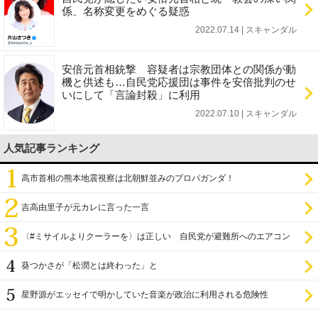
係、名称変更をめぐる疑惑
2022.07.14 | スキャンダル
安倍元首相銃撃 容疑者は宗教団体との関係が動
機と供述も…自民党応援団は事件を安倍批判のせ
いにして「言論封殺」に利用
2022.07.10 | スキャンダル
人気記事ランキング
高市首相の熊本地震視察は北朝鮮並みのプロパガンダ！
吉高由里子が元カレに言った一言
〈#ミサイルよりクーラーを〉は正しい 自民党が避難所へのエアコン
設置を遅らせてきた
葵つかさが「松潤とは終わった」と
星野源がエッセイで明かしていた音楽が政治に利用される危険性