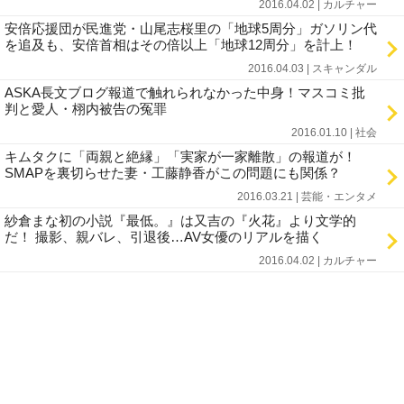
2016.04.02 | カルチャー
安倍応援団が民進党・山尾志桜里の「地球5周分」ガソリン代
を追及も、安倍首相はその倍以上「地球12周分」を計上！
2016.04.03 | スキャンダル
ASKA長文ブログ報道で触れられなかった中身！マスコミ批
判と愛人・栩内被告の冤罪
2016.01.10 | 社会
キムタクに「両親と絶縁」「実家が一家離散」の報道が！
SMAPを裏切らせた妻・工藤静香がこの問題にも関係？
2016.03.21 | 芸能・エンタメ
紗倉まな初の小説『最低。』は又吉の『火花』より文学的
だ！ 撮影、親バレ、引退後…AV女優のリアルを描く
2016.04.02 | カルチャー