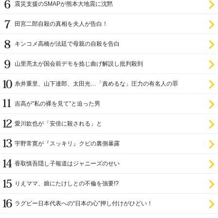
震災支援のSMAPが熊本大地震に沈黙
田宮二郎自殺の真相を夫人が告白！
キンコメ高橋が法廷で母親の自殺を告白
山里亮太が国会前デモを捻じ曲げ解説し批判殺到
糸井重里、山下達郎、太田光…「責めるな」圧力の有名人の罪
吉高が“私の裸を見て”と迫った男
愛川欽也が「安倍に殺される」と
宇野常寛が『スッキリ』クビの裏側暴露
香取慎吾隠し子報道はジャニーズのせい
りえママ、娘にたけしとの不倫を強要!?
ラグビー日本代表への“日本の心”押し付けがひどい！