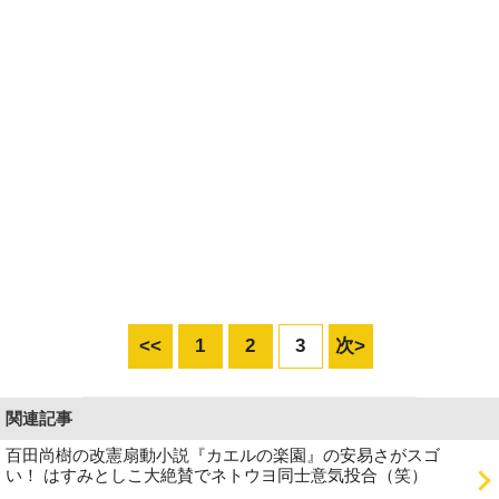
<<
1
2
3
次>
関連記事
百田尚樹の改憲扇動小説『カエルの楽園』の安易さがスゴ
い！ はすみとしこ大絶賛でネトウヨ同士意気投合（笑）