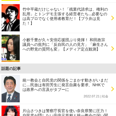
竹中平蔵だけじゃない！「残業代請求は、権利の
乱用」とトンデモ主張する経営者たち...必要なの
は高プロでなく使用者教育だ！【ブラ弁は見
た！】
小籔千豊が久々安倍応援団ぶり発揮！ 和田政宗
議員への批判に「反自民の人の見方」「麻生さん
への野党の質問も変」【メディア定点観測】
話題の記事
統一教会と自民党の関係をごまかす動きがいまだ
に…民放は有田芳生に発言自粛を要求、NHKで
は政界への言及がタブーに
2022.07.21 | 社会
片山さつきは警察庁長官を使い奈良県警に圧力！
自民党が隠したい安倍元首相と統一教会の深い関