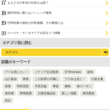
ももクロの本当の仕掛人は誰？
能年玲奈に新たなバッシング報道
竹田恒泰の側近が詐欺逮捕、その裏側には
ユースケ・サンタマリアが語るうつ体験
カテゴリ別に読む
話題のキーワード
アベを倒したい！
メディア定点観測
月刊Hanada
築地
山口真由
障害
この世界の片隅に
ブラ弁は見た！
行政文書
派遣
阿部花恵
平昌五輪
事故
解散
南スーダン
著作権
野間易通
日露首脳会談
新しい地図
奥田愛基
談合