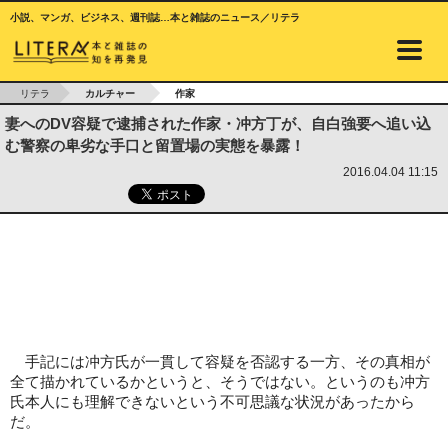
小説、マンガ、ビジネス、週刊誌…本と雑誌のニュース／リテラ
リテラ
カルチャー
作家
妻へのDV容疑で逮捕された作家・冲方丁が、自白強要へ追い込
む警察の卑劣な手口と留置場の実態を暴露！
2016.04.04 11:15
手記には冲方氏が一貫して容疑を否認する一方、その真相が
全て描かれているかというと、そうではない。というのも冲方
氏本人にも理解できないという不可思議な状況があったから
だ。