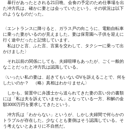
暴行があったとされる21日晩、会食の予定のため仕事場を出
た冲方氏は、確かに妻とは会っていたという。その状況は以下
のようなものだった。
〈エントランスに降りると、ガラス戸の向こうに、電動自転車
に乗った妻がいるのが見えました。妻は保育園へ子供を迎えに
行く途中だったと記憶しています。
私はひと言、ふた言、言葉を交わして、タクシーに乗って出
かけました〉
それ以前の関係にしても、夫婦喧嘩もあったが、ごく一般的
なことだったと冲方氏は認識している。
〈いったい私の妻は、起きてもいないDVを訴えることで、何を
したいのか？ （略）真相はわかりません〉
しかも、留置中に弁護士から送られてきた妻の言い分の書類
には「私は夫を訴えていません」となっている一方、和解の金
額3000万円を要求してきたという。
冲方氏は「わからない」というが、しかし夫婦間で何らかの
トラブルが存在した。少なくとも妻側はそう認識している。そ
う考えないとあまりに不自然だ。