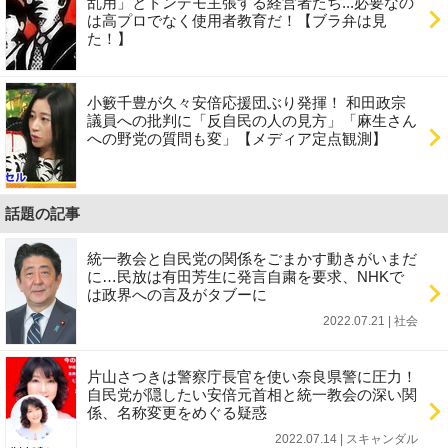
乱用」とトンデモ主張する経営者たち...必要なの
は高プロでなく使用者教育だ！【ブラ弁は見
た！】
小籔千豊が久々安倍応援団ぶり発揮！ 和田政宗
議員への批判に「反自民の人の見方」「麻生さん
への野党の質問も変」【メディア定点観測】
話題の記事
統一教会と自民党の関係をごまかす動きがいまだ
に…民放は有田芳生に発言自粛を要求、NHKで
は政界への言及がタブーに
2022.07.21 | 社会
片山さつきは警察庁長官を使い奈良県警に圧力！
自民党が隠したい安倍元首相と統一教会の深い関
係、名称変更をめぐる疑惑
2022.07.14 | スキャンダル