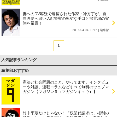
妻へのDV容疑で逮捕された作家・冲方丁が、自
白強要へ追い込む警察の卑劣な手口と留置場の実
態を暴露！
2016.04.04 11:15
|
編集部
1
人気記事ランキング
編集部おすすめ
憲法と社会問題のこと、やってます。インタビュ
ーや対談、連載コラムなどすべて無料のウェブマ
ガジン【マガジン９（マガジンキュウ）】
竹中平蔵だけじゃない！「残業代請求は、権利の