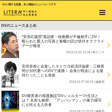
DVに関する話題…本と雑誌のニュース／リテラ
DVのニュースまとめ
“安倍応援団”落語家・桂春蝶が不倫相手にDV！
殴られた愛人の写真と春蝶の詫び状付きでフライ
デーが報道
2018.10.02 12:28
|
林グンマ
安倍首相と会食したネトウヨ経済評論家・三橋貴
明が10代妻へのDVで逮捕！ 会食が税金による接
待だったことも発覚
2018.01.07 06:22
|
編集部
DV被害者の保護施設“DVシェルター”の生活と
は？ 名前も秘密、『アンパンマン』の暴力描写
にも怯える入所者
2016.09.23 10:55
|
編集部