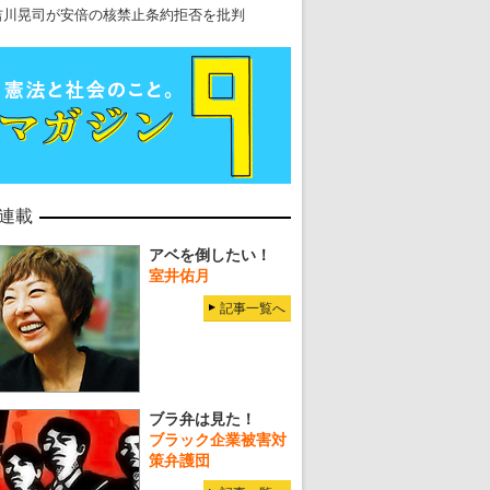
吉川晃司が安倍の核禁止条約拒否を批判
連載
アベを倒したい！
室井佑月
記事一覧へ
ブラ弁は見た！
ブラック企業被害対
策弁護団