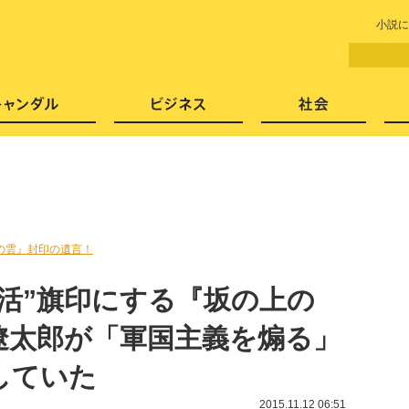
LITERA／リテラ 本と雑誌の
小説に
芸能・エンタメ
スキャンダル
ビジネ
の雲』封印の遺言！
活”旗印にする『坂の上の
遼太郎が「軍国主義を煽る」
していた
2015.11.12 06:51