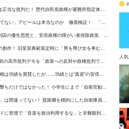
5
〈#ミサイルよりクーラーを〉は正当な批判だ！ 歴代自民党政権が避難所指定体育館へのエアコン設置を遅らせてきた客観的事実
高市首相の「休んでない」「寝てない」アピールは本当なのか 徹底検証！ 「資料読み込み」「アイロンがけ」も矛盾だらけ…
相模原事件から10年──植松死刑囚の優生思想と、安倍政権の障がい者排除政策、右派勢力の差別主義との関係を改めて問う
“男系男子の皇位継承”は明治期の創作！ 旧皇室典範策定時に「男を尊び女を卑むの慣習、人民の脳髄」とトンデモ論で女性天皇を否定
人気
山里亮太が『DayDay.』で国会前の高市批判デモを「政策への反対や政権批判でない」と捻じ曲げ解説 デモ参加者から批判殺到
安倍晋三元首相の命日で高市首相は功績を賞賛したが……功績とは“真逆”の安倍元首相のトンデモ発言を振り返る
自衛隊リクルートは貧困層狙い撃ちだけではなかった！ 小学生にまで「自衛官勧誘」目的のパンフレット作成
「自衛隊は経済的に厳しい子が」は間違ってない！ 貧困層を標的にした自衛隊員募集、やす子、山上被告も…日本でも進む“経済的徴兵制”
高市首相がミュージックアワードに登壇で「音楽を政治利用するな」と非難殺到！ MAJの国策的本質を批判する声も