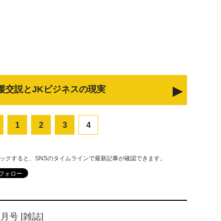
%援交説とJKビジネスの現実
1
2
3
4
リックすると、SNSのタイムラインで最新記事が確認できます。
1月号 [雑誌]