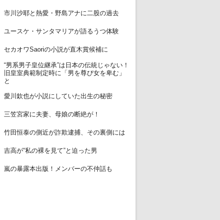
12
市川沙耶と熱愛・野島アナに二股の過去
13
ユースケ・サンタマリアが語るうつ体験
14
セカオワSaoriの小説が直木賞候補に
“男系男子皇位継承”は日本の伝統じゃない！
15
旧皇室典範制定時に「男を尊び女を卑む」
と
16
愛川欽也が小説にしていた出生の秘密
17
三笠宮家に夫妻、母娘の断絶が！
18
竹田恒泰の側近が詐欺逮捕、その裏側には
19
吉高が“私の裸を見て”と迫った男
20
嵐の暴露本出版！メンバーの不仲話も