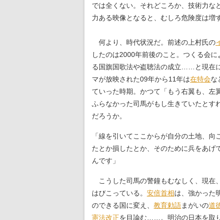
では全くない。それどころか、技術力な
力ある映像となると、むしろ危険度は増
何より、時代状況だ。前述の上村氏の
したのは2000年前後のこと。つくる会に
る国旗国歌法や盗聴法の成立……と現在
マが放映された09年から11年は
在特会
な
ていった時期。かつて「もう右翼も、左
ふらなかった司馬がもし生きていたとす
だろうか。
「線を引いてここからが自分の土地、向
たとか損したとか、そのために兵をあげ
んです」
こうした司馬の警鐘もむなしく、現在
はびこっている。
安倍首相
は、強かった
のできる国に変え、
教育勅語
まがいの
道
憲法改正
を目論む……。明治の日本を取