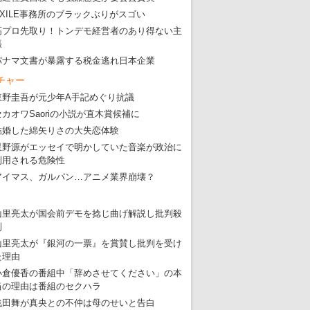
EXILE事務所のブラックぶりがスゴい
高プロ先取り！トンデモ経営者のあり得ない主
張
パナマ文書が暴露する税金逃れ日本企業
東京五輪強行開催特別企画 大ウソだら
チャー
・
五輪入場行進にすぎやまこういちの曲、杉田水脈のLGB
東野圭吾が元少年A手記めぐり抗議
・
大ウソだらけの東京五輪！ 安倍・菅・森はどんな嘘を
セカオワSaoriの小説が直木賞候補に
結婚した綿矢りさの大失恋体験
・
五輪サッカー・久保建英が南アの陽性者に「僕らに損ではない」
星野源がエッセイで明かしていた音楽が政治に
・
五輪関係者が入国当日、築地を散歩！
利用される危険性
・
五輪でIOCラウンジ以外にVIPルーム、広告代理店は物品購入
アイマス、ガルパン…アニメ業界崩壊？
山里亮太が国会前デモを捻じ曲げ解説し批判殺
到
山里亮太が『銀河の一票』を賞賛し批判を受け
た理由
小倉優香の番組中「辞めさせてください」の本
当の理由は番組のセクハラ
浅田舞が真央との不仲は母のせいと告白