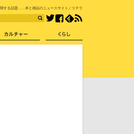
知を再発見
関する話題……本と雑誌のニュースサイト／リテラ
Facebook
feedly
RSS
Twitter
ス
社会
カルチャー
くらし