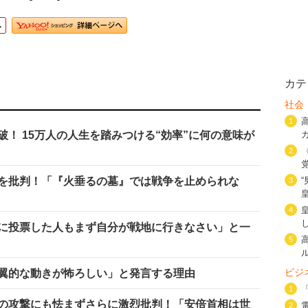
カテ
社会
1
！ 15万人の人生を踏みつける“効率”に何の意味が
2
を批判！「『火垂るの墓』では戦争を止められな
3
4
に投票した人もまず自分が戦地に行きなさい」と一
5
ビジ
翼的な動きが怖ろしい」と発言する理由
1
の攻撃にも怯まずさらに激烈批判！「安倍首相は世
2