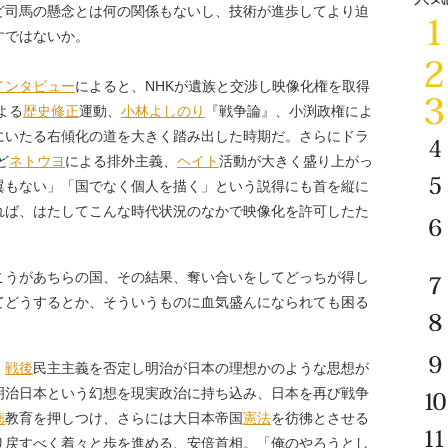
ど司馬の懸念とは何の関係もないし、技術が進歩してより迫
すではないか。
インタビュー
によると、NHKが遺族と交渉し映像化権を取得
よる
歴史修正
運動、
小林よしのり
『戦争論』、小渕政権によ
にいたる右傾化の道を大きく踏み出した時期だ。さらにドラ
ど
ネトウヨ
による排外主義、
ヘイト
活動が大きく盛り上がっ
翼もない」「国でなく個人を描く」という説得にも首を縦に
れば、はたしてこんな時代状況のなかで映像化を許可したた
こうがあちらの国、その結果、奪い合いをしてどっちが得し
てどうするとか、そういうものに血気盛んになられても困る
、
戦後
民主主義を否定し明治が日本の理想かのような思想が
明治日本という幻想を現実政治に持ち込み、日本を再び戦争
徳
教育を押しつけ、さらには大日本帝国
憲法
を彷彿とさせる
り戻すべく着々と歩を進める、安倍首相。「俺のやろうとし