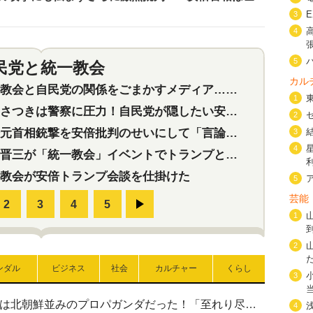
3
4
5
民党と統一教会
特集
2
カル
会と自民党の関係をごまかすメディア…民放は有田芳生に発言自粛を要求
1
つきは警察に圧力！自民党が隠したい安倍元首相と統一教会の深い関係
2
首相銃撃を安倍批判のせいにして「言論封殺」に利用する自民党応援団
3
4
三が「統一教会」イベントでトランプと演説！同性婚や夫婦別姓を攻撃
教会が安倍トランプ会談を仕掛けた
5
芸能
1
2
ンダル
ビジネス
社会
カルチャー
くらし
3
高市首相の熊本地震避難所視察は北朝鮮並みのプロパガンダだった！「至れり尽くせり」の選ばれた避難所の一方で実態は…
4