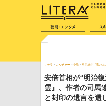
リテラ
>
カルチャー
>
小説
>
司馬遼が『坂の上
安倍首相が“明治復
雲』、作者の司馬
と封印の遺言を遺