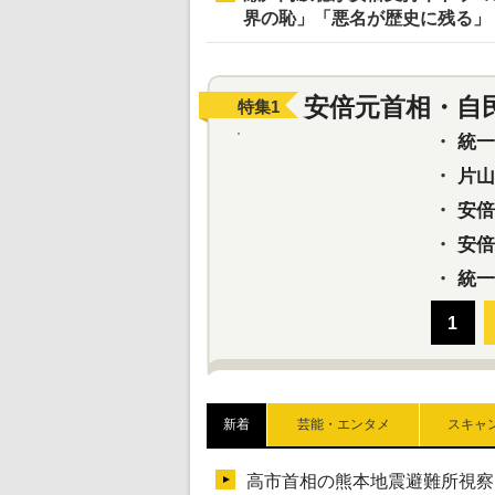
界の恥」「悪名が歴史に残る」
安倍元首相・自
特集
1
・
統一教
・
片山さ
・
安倍元
・
安倍晋
・
統一
新着
芸能・エンタメ
スキャ