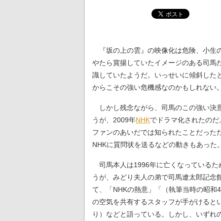
『坂の上の雲』の映像化は危険、小生の
やたら賞揚していたイメージのある司馬
識していたようだ。いっせいに傾斜した
からこその強い危機感なのかもしれない
しかし残念ながら、司馬のこの強い決意
うが、2009年
NHK
でドラマ化されたのだ
ファンのあいだでは知られたことだった
NHKに質問状を送るなどの動きもあった
司馬本人は1996年に亡くなっているた
うが、みどり夫人の弟で司馬遼太郎記念
て、「NHKの熱意」「（執筆当時の昭和
の空気を共有するスタッフが手がけると
り）などと語っている。しかし、いずれ