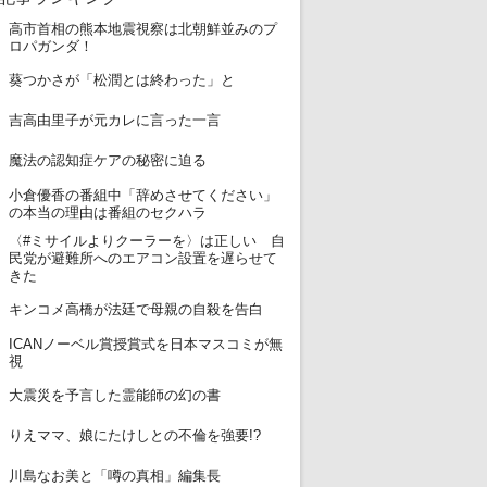
高市首相の熊本地震視察は北朝鮮並みのプ
1
ロパガンダ！
2
葵つかさが「松潤とは終わった」と
3
吉高由里子が元カレに言った一言
4
魔法の認知症ケアの秘密に迫る
小倉優香の番組中「辞めさせてください」
5
の本当の理由は番組のセクハラ
〈#ミサイルよりクーラーを〉は正しい 自
6
民党が避難所へのエアコン設置を遅らせて
きた
7
キンコメ高橋が法廷で母親の自殺を告白
ICANノーベル賞授賞式を日本マスコミが無
8
視
9
大震災を予言した霊能師の幻の書
10
りえママ、娘にたけしとの不倫を強要!?
11
川島なお美と「噂の真相」編集長