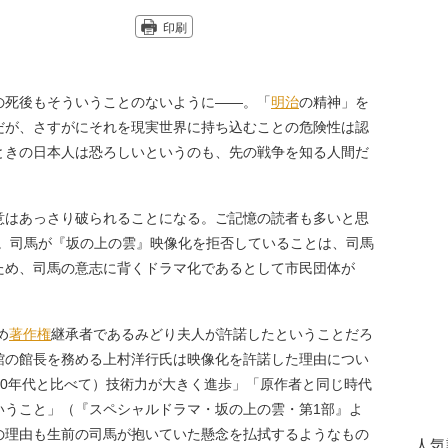
印刷
死後もそういうことのないように――。「
明治
の精神」を
だが、さすがにそれを現実世界に持ち込むことの危険性は認
ときの日本人は恐ろしいというのも、先の戦争を知る人間だ
。
はあっさり破られることになる。ご記憶の読者も多いと思
。司馬が『坂の上の雲』映像化を拒否していることは、司馬
ため、司馬の意志に背くドラマ化であるとして市民団体が
。
め
著作権
継承者であるみどり夫人が許諾したということだろ
館の館長を務める上村洋行氏は映像化を許諾した理由につい
40年代と比べて）技術力が大きく進歩」「原作者と同じ時代
いうこと」（『スペシャルドラマ・坂の上の雲・第1部』よ
の理由も生前の司馬が抱いていた懸念を払拭するようなもの
人気