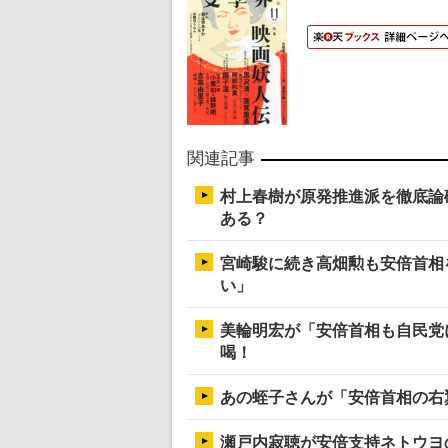
関連記事
村上春樹が原発推進派を徹底論破
ある？
宮崎駿に続き高畑勲も安倍首相
い」
美輪明宏が「安倍首相も自民党
喝！
あの蛭子さんが「安倍首相の右
瀬戸内寂聴が安倍支持ネトウヨ