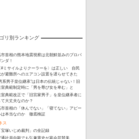
ゴリ別ランキング
高市首相の熊本地震視察は北朝鮮並みのプロパ
ガンダ！
〈#ミサイルよりクーラーを〉は正しい 自民
党が避難所へのエアコン設置を遅らせてきた
“男系男子皇位継承”は日本の伝統じゃない！旧
皇室典範制定時に「男を尊び女を卑む」と
皇室典範改正で「旧宮家男子」を皇位継承者に
して大丈夫なのか？
高市首相の「休んでない」「寝てない」アピー
ルは本当なのか 徹底検証
ネス
「宝塚いじめ裁判」の全記録
電通社員自殺でも弘兼憲史が宴会芸賛美