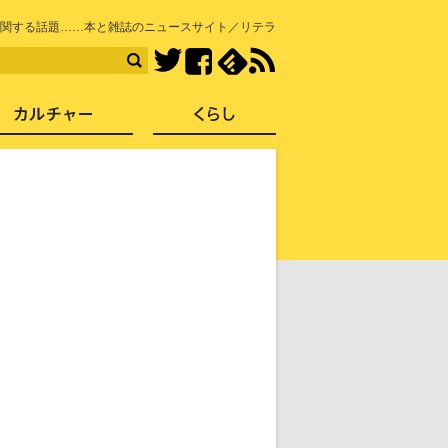
知を再発見
関する話題……本と雑誌のニュースサイト／リテラ
Facebook
feedly
RSS
Twitter
ス
社会
カルチャー
くらし