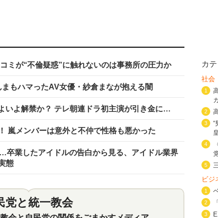
カテ
スコミが“不倫疑惑”に触れないのは事務所の圧力か
社会
んまもハマったAV女優・紗倉まなが抱える闇
1
いよいよ解禁か？ テレ朝連ドラ初主演が引き金に…
2
3
！ 嵐メンバーは意外と不仲で性格も悪かった
4
い…卒業したアイドルの告白から見る、アイドル業界
実態
5
ビジ
1
民党と統一教会
特集
2
2
3
会と自民党の関係をごまかすメディア…民放は有田芳生に発言自粛を要求