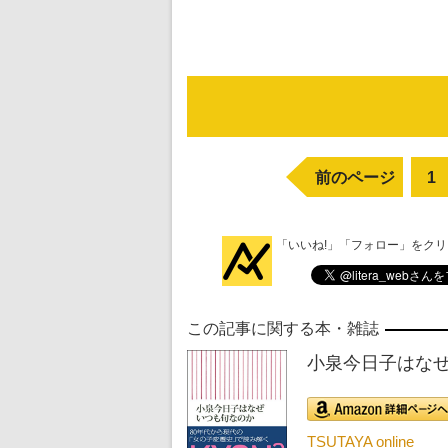
前のページ
1
「いいね!」「フォロー」をク
この記事に関する本・雑誌
小泉今日子はなぜ
TSUTAYA online