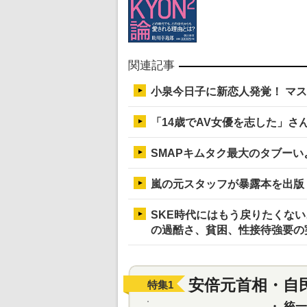
関連記事
小泉今日子に新恋人発覚！ マ
「14歳でAV女優を志した」さ
SMAPキムタク最大のタブー
嵐の元スタッフが暴露本を出版
SKE時代にはもう戻りたくな
の過酷さ、貧困、性接待強要の
安倍元首相・自
特集
1
・
統一教