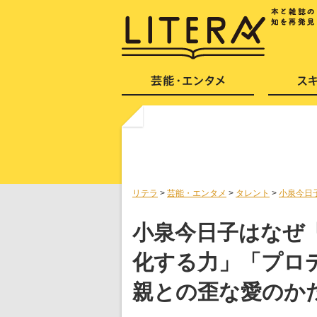
リテラ
>
芸能・エンタメ
>
タレント
>
小泉今日
小泉今日子はなぜ
化する力」「プロ
親との歪な愛のか