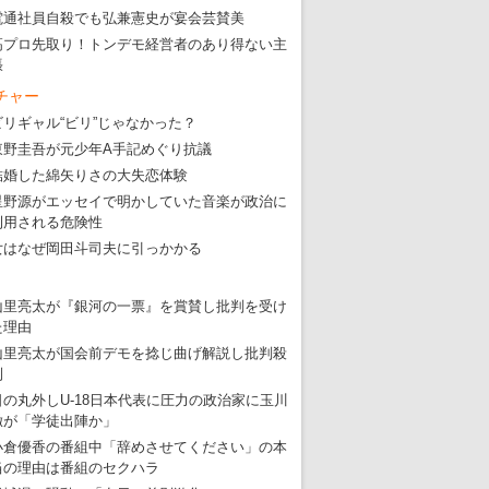
電通社員自殺でも弘兼憲史が宴会芸賛美
・
大ウソだらけの東京五輪！ 安倍・菅・森はどんな嘘を
高プロ先取り！トンデモ経営者のあり得ない主
張
・
五輪サッカー・久保建英が南アの陽性者に「僕らに損ではない」
チャー
・
五輪関係者が入国当日、築地を散歩！
ビリギャル“ビリ”じゃなかった？
・
五輪でIOCラウンジ以外にVIPルーム、広告代理店は物品購入
東野圭吾が元少年A手記めぐり抗議
結婚した綿矢りさの大失恋体験
星野源がエッセイで明かしていた音楽が政治に
利用される危険性
女はなぜ岡田斗司夫に引っかかる
山里亮太が『銀河の一票』を賞賛し批判を受け
た理由
山里亮太が国会前デモを捻じ曲げ解説し批判殺
到
日の丸外しU-18日本代表に圧力の政治家に玉川
徹が「学徒出陣か」
小倉優香の番組中「辞めさせてください」の本
当の理由は番組のセクハラ