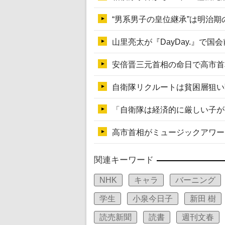
関連キーワード
NHK
キャラ
バーニング
学生
小泉今日子
新田 樹
読売新聞
読書
週刊文春