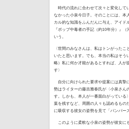
時代の流れに合わせて次々と変化してい
なかった小泉今日子。そのことには、本
カル的な知識をふんだんに与え、アイド
『ポップ中毒者の手記（約10年分）』
いう。
〈世間のみなさんは、私はトンがったこ
いたと思います。でも、本当の私はそう
略）私に何か才能があるとすれば、人が
す〉
自分に向けられた要求や提案には真摯に
勢はライターの藤吉雅春氏が〈小泉さん
す。しかも、本人が一番面白がっている
葉を残すなど、周囲の人々も認めるもの
に吸収する彼女の姿勢を見て「パンパー
このように柔軟な小泉の姿勢が彼女にも