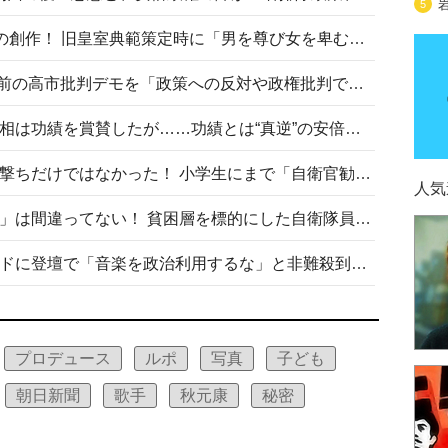
5
“男系男子の皇位継承”は明治期の創作！ 旧皇室典範策定時に「男を尊び女を卑むの慣習、人民の脳髄」とトンデモ論で女性天皇を否定
山里亮太が『DayDay.』で国会前の高市批判デモを「政策への反対や政権批判でない」と捻じ曲げ解説 デモ参加者から批判殺到
安倍晋三元首相の命日で高市首相は功績を賞賛したが……功績とは“真逆”の安倍元首相のトンデモ発言を振り返る
自衛隊リクルートは貧困層狙い撃ちだけではなかった！ 小学生にまで「自衛官勧誘」目的のパンフレット作成
人気
「自衛隊は経済的に厳しい子が」は間違ってない！ 貧困層を標的にした自衛隊員募集、やす子、山上被告も…日本でも進む“経済的徴兵制”
高市首相がミュージックアワードに登壇で「音楽を政治利用するな」と非難殺到！ MAJの国策的本質を批判する声も
プロデュース
ルポ
写真
子ども
朝日新聞
歌手
秋元康
秘密