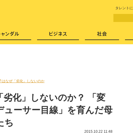
LITERA／リテラ 本と雑誌の
タレントに
芸能・エンタメ
スキャンダル
ビジネ
子はなぜ「劣化」しないのか
「劣化」しないのか？ 「変
デューサー目線」を育んだ母
たち
2015.10.22 11:48