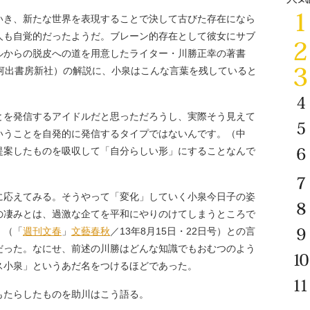
き、新たな世界を表現することで決して古びた存在になら
人も自覚的だったようだ。ブレーン的存在として彼女にサブ
ルからの脱皮への道を用意したライター・川勝正幸の著書
（河出書房新社）の解説に、小泉はこんな言葉を残していると
とを発信するアイドルだと思っただろうし、実際そう見えて
いうことを自発的に発信するタイプではないんです。（中
提案したものを吸収して「自分らしい形」にすることなんで
応えてみる。そうやって「変化」していく小泉今日子の姿
の凄みとは、過激な企てを平和にやりのけてしまうところで
〉（「
週刊文春
」
文藝春秋
／13年8月15日・22日号）との言
だった。なにせ、前述の川勝はどんな知識でもおむつのよう
ス小泉」というあだ名をつけるほどであった。
たらしたものを助川はこう語る。