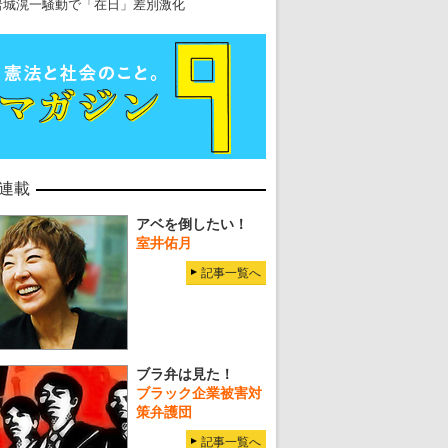
岩城滉一騒動で「在日」差別激化
連載
アベを倒したい！
室井佑月
記事一覧へ
ブラ弁は見た！
ブラック企業被害対
策弁護団
記事一覧へ