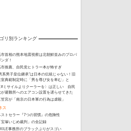
ゴリ別ランキング
高市首相の熊本地震視察は北朝鮮並みのプロパ
ガンダ！
高市推薦、自民党ヒトラー本が怖すぎ
“男系男子皇位継承”は日本の伝統じゃない！旧
皇室典範制定時に「男を尊び女を卑む」と
〈#ミサイルよりクーラーを〉は正しい 自民
党が避難所へのエアコン設置を遅らせてきた
三笠宮が「南京の日本軍の行為は虐殺」
ネス
ベストセラー『7つの習慣』の危険性
東京五輪強行開催特別企画 大ウソだら
「宝塚いじめ裁判」の全記録
EXILE事務所のブラックぶりがスゴい
・
五輪入場行進にすぎやまこういちの曲、杉田水脈のLGB