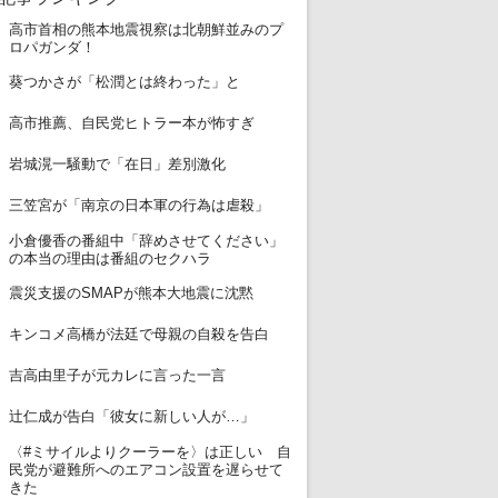
高市首相の熊本地震視察は北朝鮮並みのプ
1
ロパガンダ！
2
葵つかさが「松潤とは終わった」と
3
高市推薦、自民党ヒトラー本が怖すぎ
4
岩城滉一騒動で「在日」差別激化
5
三笠宮が「南京の日本軍の行為は虐殺」
小倉優香の番組中「辞めさせてください」
6
の本当の理由は番組のセクハラ
7
震災支援のSMAPが熊本大地震に沈黙
8
キンコメ高橋が法廷で母親の自殺を告白
9
吉高由里子が元カレに言った一言
10
辻仁成が告白「彼女に新しい人が…」
〈#ミサイルよりクーラーを〉は正しい 自
11
民党が避難所へのエアコン設置を遅らせて
きた