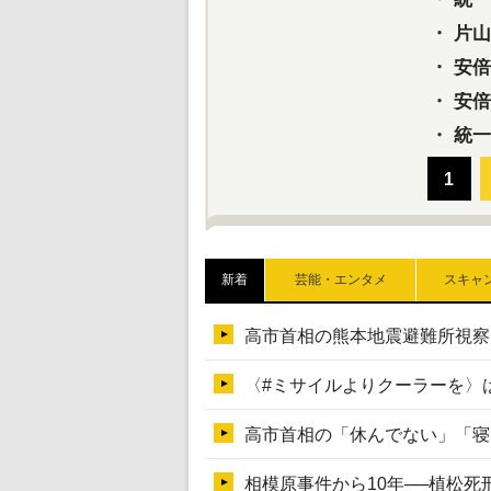
・
片山さ
・
安倍元
・
安倍晋
・
統一
新着
芸能・エンタメ
スキャ