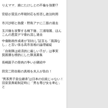
12
りえママ、娘にたけしとの不倫を強要!?
13
官邸が震災の早期対応を拒否し政治利用
14
市川沙耶と熱愛・野島アナに二股の過去
玉川徹を攻撃する橋下徹、三浦瑠麗、ほん
15
こんの悪質デマ垂れ流し過去
中傷動画作成者が“顔出し”証言も「面識な
16
し」と言い張る高市首相の論理破綻
「自衛隊は経済的に厳しい子が」は事実
17
貧困層を標的にした隊員募集
18
長嶋親子の骨肉の争いが継続中
19
田宮二郎自殺の真相を夫人が告白！
“男系男子皇位継承”は日本の伝統じゃない！
20
旧皇室典範制定時に「男を尊び女を卑む」
と