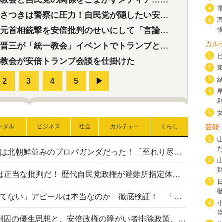
4
つきは警察に圧力！自民党が隠したい安倍元首相と統一教会の深い関係
5
首相銃撃を安倍批判のせいにして「言論封殺」に利用する自民党応援団
カル
三が「統一教会」イベントでトランプと演説！同性婚や夫婦別姓を攻撃
1
教会が安倍トランプ会談を仕掛けた
2
3
4
5
芸能
ンダル
ビジネス
社会
カルチャー
くらし
1
高市首相の熊本地震避難所視察は北朝鮮並みのプロパガンダだった！「至れり尽くせり」の選ばれた避難所の一方で実態は…
2
〈#ミサイルよりクーラーを〉は正当な批判だ！ 歴代自民党政権が避難所指定体育館へのエアコン設置を遅らせてきた客観的事実
3
高市首相の「休んでない」「寝てない」アピールは本当なのか 徹底検証！ 「資料読み込み」「アイロンがけ」も矛盾だらけ…
4
相模原事件から10年──植松死刑囚の優生思想と、安倍政権の障がい者排除政策、右派勢力の差別主義との関係を改めて問う