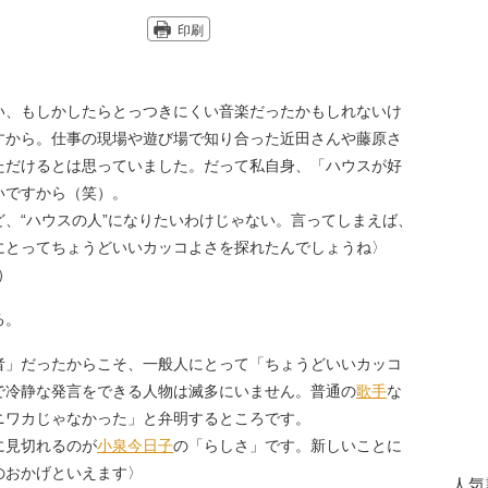
印刷
い、もしかしたらとっつきにくい音楽だったかもしれないけ
すから。仕事の現場や遊び場で知り合った近田さんや藤原さ
ただけるとは思っていました。だって私自身、「ハウスが好
いですから（笑）。
、“ハウスの人”になりたいわけじゃない。言ってしまえば、
にとってちょうどいいカッコよさを探れたんでしょうね〉
）
る。
者」だったからこそ、一般人にとって「ちょうどいいカッコ
で冷静な発言をできる人物は滅多にいません。普通の
歌手
な
ニワカじゃなかった」と弁明するところです。
に見切れるのが
小泉今日子
の「らしさ」です。新しいことに
のおかげといえます〉
人気