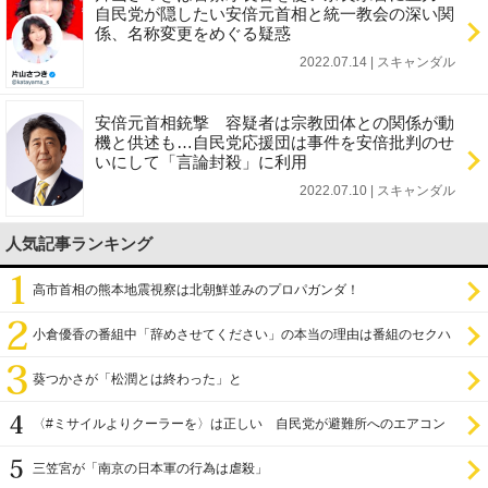
自民党が隠したい安倍元首相と統一教会の深い関
係、名称変更をめぐる疑惑
2022.07.14 | スキャンダル
安倍元首相銃撃 容疑者は宗教団体との関係が動
機と供述も…自民党応援団は事件を安倍批判のせ
いにして「言論封殺」に利用
2022.07.10 | スキャンダル
人気記事ランキング
高市首相の熊本地震視察は北朝鮮並みのプロパガンダ！
小倉優香の番組中「辞めさせてください」の本当の理由は番組のセクハ
ラ
葵つかさが「松潤とは終わった」と
〈#ミサイルよりクーラーを〉は正しい 自民党が避難所へのエアコン
設置を遅らせてきた
三笠宮が「南京の日本軍の行為は虐殺」