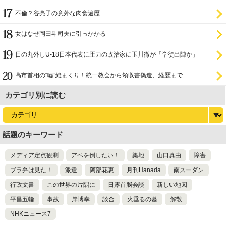
不倫？谷亮子の意外な肉食遍歴
女はなぜ岡田斗司夫に引っかかる
日の丸外しU-18日本代表に圧力の政治家に玉川徹が「学徒出陣か」
高市首相の“嘘”総まくり！統一教会から領収書偽造、経歴まで
カテゴリ別に読む
話題のキーワード
メディア定点観測
アベを倒したい！
築地
山口真由
障害
ブラ弁は見た！
派遣
阿部花恵
月刊Hanada
南スーダン
行政文書
この世界の片隅に
日露首脳会談
新しい地図
平昌五輪
事故
岸博幸
談合
火垂るの墓
解散
NHKニュース7