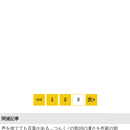
<<
1
2
3
次>
関連記事
声を捨てても言葉がある…つんく♂の歌詞の凄さを作家の朝