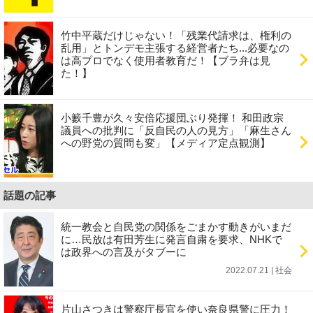
竹中平蔵だけじゃない！「残業代請求は、権利の
乱用」とトンデモ主張する経営者たち...必要なの
は高プロでなく使用者教育だ！【ブラ弁は見
た！】
小籔千豊が久々安倍応援団ぶり発揮！ 和田政宗
議員への批判に「反自民の人の見方」「麻生さん
への野党の質問も変」【メディア定点観測】
話題の記事
統一教会と自民党の関係をごまかす動きがいまだ
に…民放は有田芳生に発言自粛を要求、NHKで
は政界への言及がタブーに
2022.07.21 | 社会
片山さつきは警察庁長官を使い奈良県警に圧力！