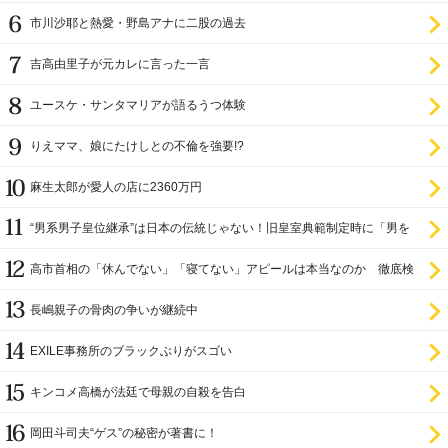
市川沙耶と熱愛・野島アナに二股の過去
吉高由里子が元カレに言った一言
ユースケ・サンタマリアが語るうつ体験
りえママ、娘にたけしとの不倫を強要!?
麻生太郎が愛人の店に2360万円
“男系男子皇位継承”は日本の伝統じゃない！旧皇室典範制定時に「男を
尊び女を卑む」と
高市首相の「休んでない」「寝てない」アピールは本当なのか 徹底検
証
長嶋親子の骨肉の争いが継続中
EXILE事務所のブラックぶりがスゴい
キンコメ高橋が法廷で母親の自殺を告白
岡田斗司夫“ゲス”の秘密が著書に！