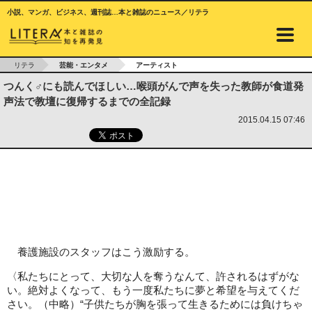
小説、マンガ、ビジネス、週刊誌…本と雑誌のニュース／リテラ
リテラ
芸能・エンタメ
アーティスト
つんく♂にも読んでほしい…喉頭がんで声を失った教師が食道発
声法で教壇に復帰するまでの全記録
2015.04.15 07:46
養護施設のスタッフはこう激励する。
〈私たちにとって、大切な人を奪うなんて、許されるはずがな
い。絶対よくなって、もう一度私たちに夢と希望を与えてくだ
さい。（中略）“子供たちが胸を張って生きるためには負けちゃ