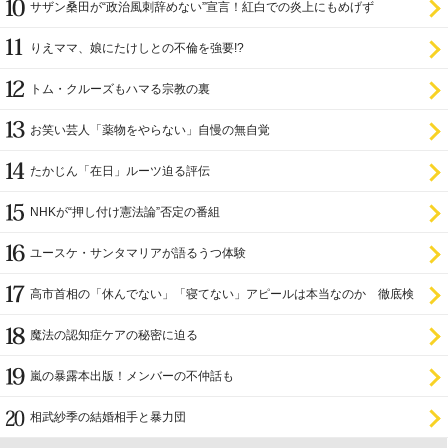
サザン桑田が“政治風刺辞めない”宣言！紅白での炎上にもめげず
りえママ、娘にたけしとの不倫を強要!?
トム・クルーズもハマる宗教の裏
お笑い芸人「薬物をやらない」自慢の無自覚
たかじん「在日」ルーツ迫る評伝
NHKが“押し付け憲法論”否定の番組
ユースケ・サンタマリアが語るうつ体験
高市首相の「休んでない」「寝てない」アピールは本当なのか 徹底検
証
魔法の認知症ケアの秘密に迫る
嵐の暴露本出版！メンバーの不仲話も
相武紗季の結婚相手と暴力団