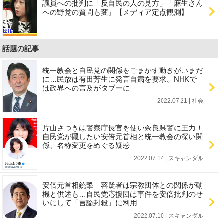
議員への批判に「反自民の人の見方」「麻生さん
への野党の質問も変」【メディア定点観測】
話題の記事
統一教会と自民党の関係をごまかす動きがいまだ
に…民放は有田芳生に発言自粛を要求、NHKで
は政界への言及がタブーに
2022.07.21 | 社会
片山さつきは警察庁長官を使い奈良県警に圧力！
自民党が隠したい安倍元首相と統一教会の深い関
係、名称変更をめぐる疑惑
2022.07.14 | スキャンダル
安倍元首相銃撃 容疑者は宗教団体との関係が動
機と供述も…自民党応援団は事件を安倍批判のせ
いにして「言論封殺」に利用
2022.07.10 | スキャンダル