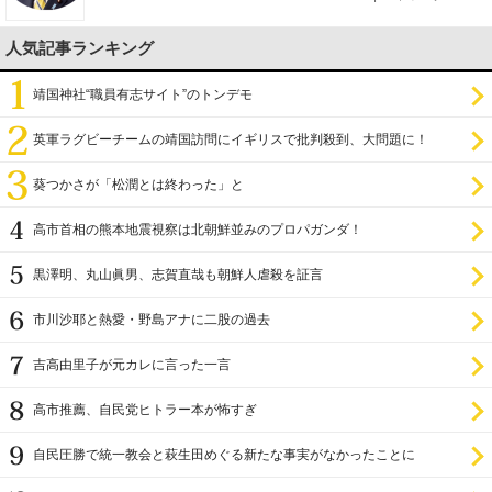
人気記事ランキング
靖国神社“職員有志サイト”のトンデモ
英軍ラグビーチームの靖国訪問にイギリスで批判殺到、大問題に！
葵つかさが「松潤とは終わった」と
高市首相の熊本地震視察は北朝鮮並みのプロパガンダ！
黒澤明、丸山眞男、志賀直哉も朝鮮人虐殺を証言
市川沙耶と熱愛・野島アナに二股の過去
吉高由里子が元カレに言った一言
高市推薦、自民党ヒトラー本が怖すぎ
自民圧勝で統一教会と萩生田めぐる新たな事実がなかったことに