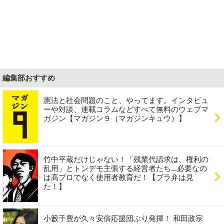
編集部おすすめ
憲法と社会問題のこと、やってます。インタビュ
ーや対談、連載コラムなどすべて無料のウェブマ
ガジン【マガジン９（マガジンキュウ）】
竹中平蔵だけじゃない！「残業代請求は、権利の
乱用」とトンデモ主張する経営者たち...必要なの
は高プロでなく使用者教育だ！【ブラ弁は見
た！】
小籔千豊が久々安倍応援団ぶり発揮！ 和田政宗