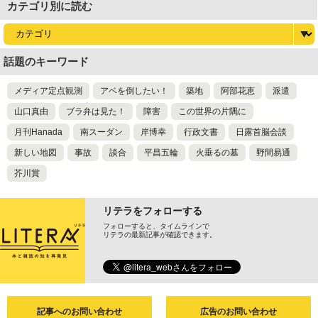
カテゴリ別に読む
話題のキーワード
メディア定点観測
アベを倒したい！
築地
阿部花恵
派遣
山口真由
ブラ弁は見た！
障害
この世界の片隅に
月刊Hanada
南スーダン
岸博幸
行政文書
日露首脳会談
新しい地図
事故
談合
平昌五輪
火垂るの墓
野間易通
芥川賞
リテラをフォローする
フォローすると、タイムラインで
リテラの最新記事が確認できます。
記事へのお問い合わせ
広告のお問い合わせ