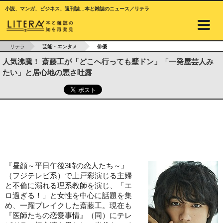
小説、マンガ、ビジネス、週刊誌…本と雑誌のニュース／リテラ
リテラ
芸能・エンタメ
俳優
人気沸騰！ 斎藤工が「どこへ行っても壁ドン」「一発屋芸人み
たい」と居心地の悪さ吐露
『昼顔～平日午後3時の恋人たち～』
（フジテレビ系）で上戸彩演じる主婦
と不倫に溺れる理系教師を演じ、「エ
ロ過ぎる！」と女性を中心に話題を集
め、一躍ブレイクした斎藤工。現在も
『医師たちの恋愛事情』（同）にテレ