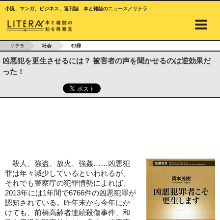
小説、マンガ、ビジネス、週刊誌…本と雑誌のニュース／リテラ
リテラ
社会
犯罪
凶悪犯を更生させるには？ 被害者の声を聞かせるのは逆効果だ
った！
殺人、強盗、放火、強姦……凶悪犯
罪は年々減少しているといわれるが、
それでも警察庁の犯罪情勢によれば、
2013年には1年間で6766件の凶悪犯罪が
認知されている。昨年末から今年にか
けても、前橋高齢者連続殺傷事件、和