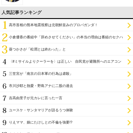
人気記事ランキング
高市首相の熊本地震視察は北朝鮮並みのプロパガンダ！
小倉優香の番組中「辞めさせてください」の本当の理由は番組のセクハ
ラ
葵つかさが「松潤とは終わった」と
〈#ミサイルよりクーラーを〉は正しい 自民党が避難所へのエアコン
設置を遅らせてきた
三笠宮が「南京の日本軍の行為は虐殺」
市川沙耶と熱愛・野島アナに二股の過去
吉高由里子が元カレに言った一言
ユースケ・サンタマリアが語るうつ体験
りえママ、娘にたけしとの不倫を強要!?