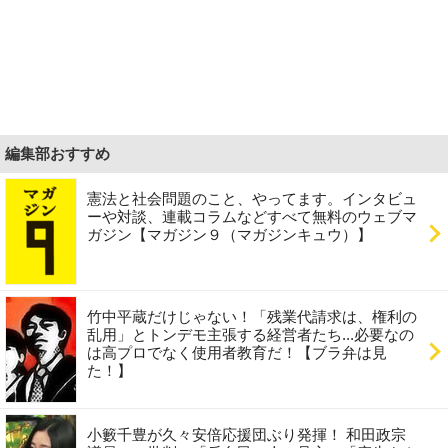
編集部おすすめ
憲法と社会問題のこと、やってます。インタビュ
ーや対談、連載コラムなどすべて無料のウェブマ
ガジン【マガジン９（マガジンキュウ）】
竹中平蔵だけじゃない！「残業代請求は、権利の
乱用」とトンデモ主張する経営者たち...必要なの
は高プロでなく使用者教育だ！【ブラ弁は見
た！】
小籔千豊が久々安倍応援団ぶり発揮！ 和田政宗