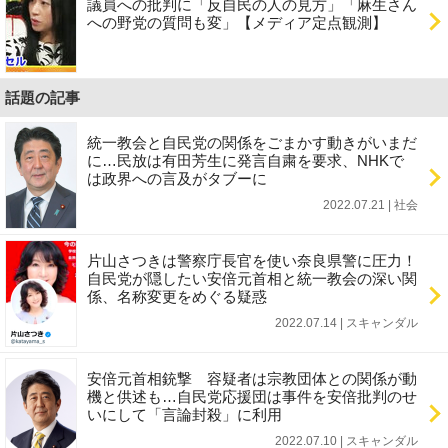
議員への批判に「反自民の人の見方」「麻生さん
への野党の質問も変」【メディア定点観測】
話題の記事
統一教会と自民党の関係をごまかす動きがいまだ
に…民放は有田芳生に発言自粛を要求、NHKで
は政界への言及がタブーに
2022.07.21 | 社会
片山さつきは警察庁長官を使い奈良県警に圧力！
自民党が隠したい安倍元首相と統一教会の深い関
係、名称変更をめぐる疑惑
2022.07.14 | スキャンダル
安倍元首相銃撃 容疑者は宗教団体との関係が動
機と供述も…自民党応援団は事件を安倍批判のせ
いにして「言論封殺」に利用
2022.07.10 | スキャンダル