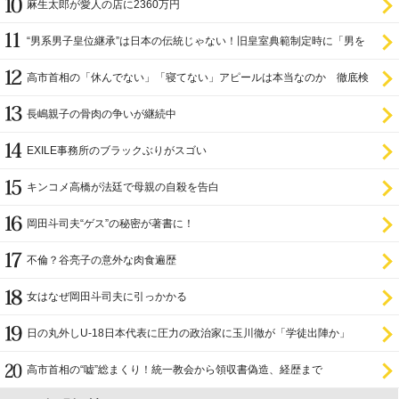
麻生太郎が愛人の店に2360万円
“男系男子皇位継承”は日本の伝統じゃない！旧皇室典範制定時に「男を
尊び女を卑む」と
高市首相の「休んでない」「寝てない」アピールは本当なのか 徹底検
証
長嶋親子の骨肉の争いが継続中
EXILE事務所のブラックぶりがスゴい
キンコメ高橋が法廷で母親の自殺を告白
岡田斗司夫“ゲス”の秘密が著書に！
不倫？谷亮子の意外な肉食遍歴
女はなぜ岡田斗司夫に引っかかる
日の丸外しU-18日本代表に圧力の政治家に玉川徹が「学徒出陣か」
高市首相の“嘘”総まくり！統一教会から領収書偽造、経歴まで