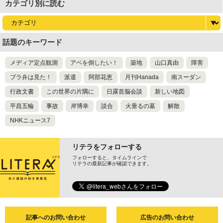
カテゴリ別に読む
話題のキーワード
メディア定点観測
アベを倒したい！
築地
山口真由
障害
ブラ弁は見た！
派遣
阿部花恵
月刊Hanada
南スーダン
行政文書
この世界の片隅に
日露首脳会談
新しい地図
平昌五輪
事故
岸博幸
談合
火垂るの墓
解散
NHKニュース7
リテラをフォローする
フォローすると、タイムラインで
リテラの最新記事が確認できます。
記事へのお問い合わせ
広告のお問い合わせ