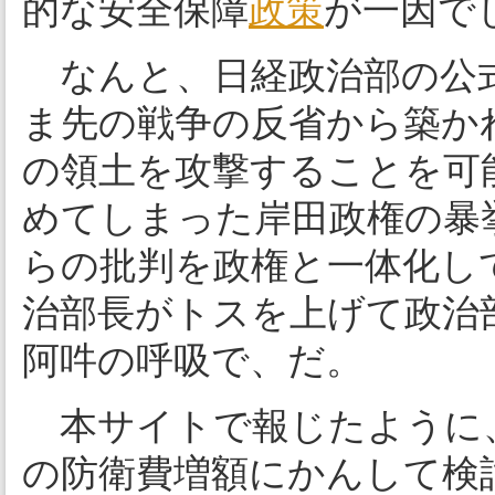
的な安全保障
政策
が一因で
なんと、日経政治部の公式Tw
ま先の戦争の反省から築か
の領土を攻撃することを可
めてしまった岸田政権の暴
らの批判を政権と一体化し
治部長がトスを上げて政治
阿吽の呼吸で、だ。
本サイトで報じたように
の防衛費増額にかんして検