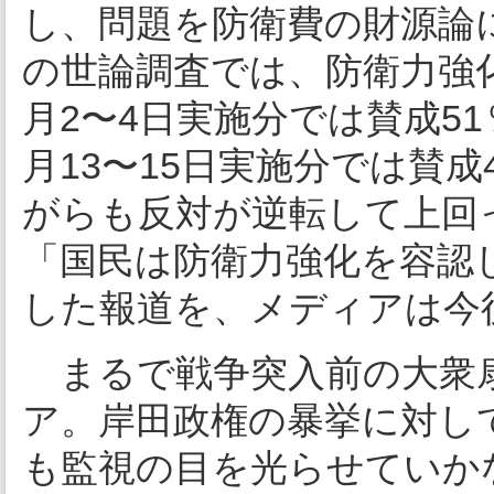
し、問題を防衛費の財源論
の世論調査では、防衛力強
月2〜4日実施分では賛成5
月13〜15日実施分では賛成
がらも反対が逆転して上回
「国民は防衛力強化を容認
した報道を、メディアは今
まるで戦争突入前の大衆
ア。岸田政権の暴挙に対し
も監視の目を光らせていか