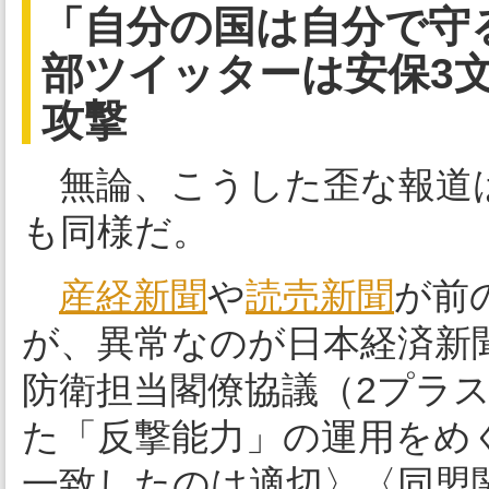
「自分の国は自分で守
部ツイッターは安保3
攻撃
無論、こうした歪な報道
も同様だ。
産経新聞
や
読売新聞
が前
が、異常なのが日本経済新
防衛担当閣僚協議（2プラ
た「反撃能力」の運用をめ
一致したのは適切〉〈同盟