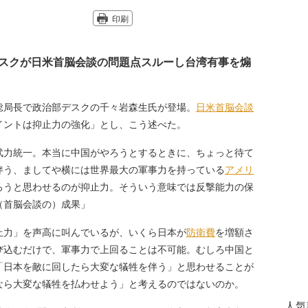
印刷
スクが日米首脳会談の問題点スルーし台湾有事を煽
局長で政治部デスクの千々岩森生氏が登場。
日米首脳会談
イントは抑止力の強化」とし、こう述べた。
武力統一。本当に中国がやろうとするときに、ちょっと待て
伴う、ましてや横には世界最大の軍事力を持っている
アメリ
ろうと思わせるのが抑止力。そういう意味では反撃能力の保
（首脳会談の）成果」
力」を声高に叫んでいるが、いくら日本が
防衛費
を増額さ
び込むだけで、軍事力で上回ることは不可能。むしろ中国と
「日本を敵に回したら大変な犠牲を伴う」と思わせることが
なら大変な犠牲を払わせよう」と考えるのではないのか。
人気