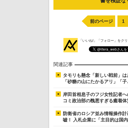
書を検証な
前のページ
1
「いいね!」「フォロー」をク
関連記事
タモリも懸念「新しい戦前」は
「砂糖の山にたかるアリ」「子
岸田首相息子のフジ女性記者へ
コミ政治部の醜悪すぎる癒着体
防衛省のロシア並み情報操作計
嘘！ 入札企業に「主目的は国