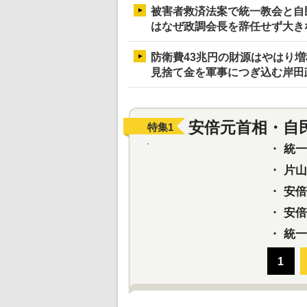
被害者救済法案で統一教会と自
はなぜ政調会長を辞任せず大き
防衛費43兆円の財源はやはり
見捨て金を軍事につぎ込む岸田
安倍元首相・自
特集
1
・
統一教
・
片山さ
・
安倍元
・
安倍晋
・
統一