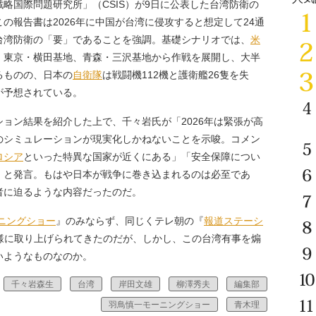
国際問題研究所」（CSIS）が9日に公表した台湾防衛の
の報告書は2026年に中国が台湾に侵攻すると想定して24通
台湾防衛の「要」であることを強調。基礎シナリオでは、
米
、東京・横田基地、青森・三沢基地から作戦を展開し、大半
るものの、日本の
自衛隊
は戦闘機112機と護衛艦26隻を失
が予想されている。
ョン結果を紹介した上で、千々岩氏が「2026年は緊張が高
のシミュレーションが現実化しかねないことを示唆。コメン
ロシア
といった特異な国家が近くにある」「安全保障につい
」と発言。もはや日本が戦争に巻き込まれるのは必至であ
者に迫るような内容だったのだ。
ニングショー
』のみならず、同じくテレ朝の『
報道ステーシ
様に取り上げられてきたのだが、しかし、この台湾有事を煽
いようなものなのか。
千々岩森生
台湾
岸田文雄
柳澤秀夫
編集部
羽鳥慎一モーニングショー
青木理