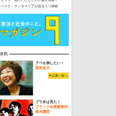
ユースケ・サンタマリアが語るうつ体験
連載
アベを倒したい！
室井佑月
記事一覧へ
ブラ弁は見た！
ブラック企業被害対
策弁護団