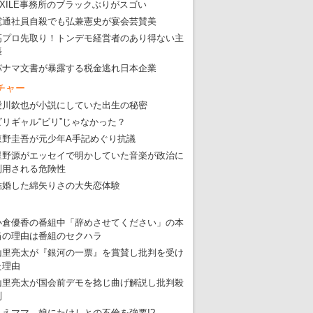
EXILE事務所のブラックぶりがスゴい
電通社員自殺でも弘兼憲史が宴会芸賛美
高プロ先取り！トンデモ経営者のあり得ない主
張
パナマ文書が暴露する税金逃れ日本企業
チャー
愛川欽也が小説にしていた出生の秘密
ビリギャル“ビリ”じゃなかった？
東野圭吾が元少年A手記めぐり抗議
星野源がエッセイで明かしていた音楽が政治に
利用される危険性
結婚した綿矢りさの大失恋体験
小倉優香の番組中「辞めさせてください」の本
当の理由は番組のセクハラ
山里亮太が『銀河の一票』を賞賛し批判を受け
た理由
山里亮太が国会前デモを捻じ曲げ解説し批判殺
到
りえママ、娘にたけしとの不倫を強要!?