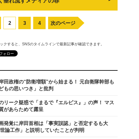
く垂れ流すメディアの罪
2
3
4
次のページ
リックすると、SNSのタイムラインで最新記事が確認できます。
岸田政権の“防衛増額”から始まる！ 元自衛隊幹部も
どもの思いつき」と批判
のリーク疑惑で「まるで『エルピス』」の声！ マス
質があらためて露呈
画発覚に岸田首相は「事実誤認」と否定するも大
内世論工作」と説明していたことが判明