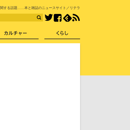
知を再発見
に関する話題……本と雑誌のニュースサイト／リテラ
Facebook
feedly
RSS
Twitter
ス
社会
カルチャー
くらし