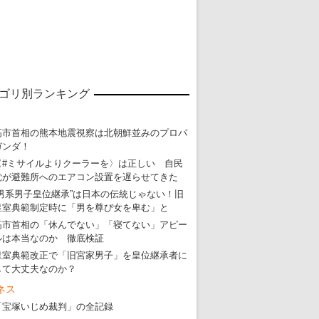
ゴリ別ランキング
東京五輪強行開催特別企画 大ウソだら
高市首相の熊本地震視察は北朝鮮並みのプロパ
ガンダ！
・
五輪入場行進にすぎやまこういちの曲、杉田水脈のLGB
〈#ミサイルよりクーラーを〉は正しい 自民
・
大ウソだらけの東京五輪！ 安倍・菅・森はどんな嘘を
党が避難所へのエアコン設置を遅らせてきた
“男系男子皇位継承”は日本の伝統じゃない！旧
・
五輪サッカー・久保建英が南アの陽性者に「僕らに損ではない」
皇室典範制定時に「男を尊び女を卑む」と
・
五輪関係者が入国当日、築地を散歩！
高市首相の「休んでない」「寝てない」アピー
ルは本当なのか 徹底検証
・
五輪でIOCラウンジ以外にVIPルーム、広告代理店は物品購入
皇室典範改正で「旧宮家男子」を皇位継承者に
して大丈夫なのか？
ネス
「宝塚いじめ裁判」の全記録