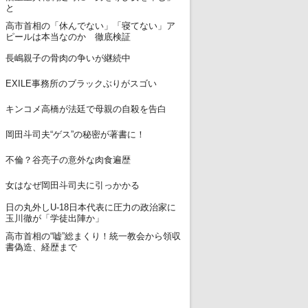
と
高市首相の「休んでない」「寝てない」ア
12
ピールは本当なのか 徹底検証
13
長嶋親子の骨肉の争いが継続中
14
EXILE事務所のブラックぶりがスゴい
15
キンコメ高橋が法廷で母親の自殺を告白
16
岡田斗司夫“ゲス”の秘密が著書に！
17
不倫？谷亮子の意外な肉食遍歴
18
女はなぜ岡田斗司夫に引っかかる
日の丸外しU-18日本代表に圧力の政治家に
19
玉川徹が「学徒出陣か」
高市首相の“嘘”総まくり！統一教会から領収
20
書偽造、経歴まで