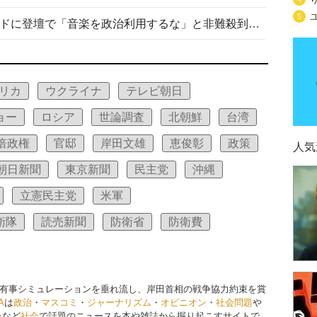
5
高市首相がミュージックアワードに登壇で「音楽を政治利用するな」と非難殺到！ MAJの国策的本質を批判する声も
リカ
ウクライナ
テレビ朝日
ョー
ロシア
世論調査
北朝鮮
台湾
倍政権
官邸
岸田文雄
恵俊彰
政策
人気
朝日新聞
東京新聞
民主党
沖縄
立憲民主党
米軍
衛隊
読売新聞
防衛省
防衛費
有事シミュレーションを垂れ流し、岸田首相の戦争協力約束を賞
A
は
政治
・
マスコミ
・
ジャーナリズム
・
オピニオン
・
社会問題
や
ー
など
社会
で話題のニュースを本や雑誌から掘り起こすサイトで