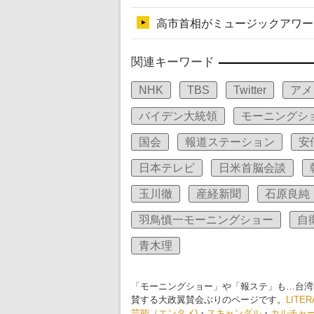
関連キーワード
NHK
TBS
Twitter
アメ
バイデン大統領
モーニングシ
国会
報道ステーション
安
日本テレビ
日米首脳会談
玉川徹
産経新聞
石原良純
羽鳥慎一モーニングショー
自
青木理
「モーニングショー」や「報ステ」も…台湾
賛する大政翼賛会ぶりのページです。
LITER
芸能（エンタメ)
・
スキャンダル
・
カルチャ