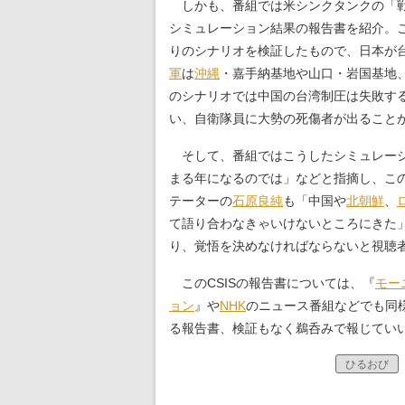
しかも、番組では米シンクタンクの「戦略
シミュレーション結果の報告書を紹介。こ
りのシナリオを検証したもので、日本が
軍
は
沖縄
・嘉手納基地や山口・岩国基地
のシナリオでは中国の台湾制圧は失敗す
い、自衛隊員に大勢の死傷者が出ること
そして、番組ではこうしたシミュレーシ
まる年になるのでは」などと指摘し、こ
テーターの
石原良純
も「中国や
北朝鮮
、
て語り合わなきゃいけないところにきた
り、覚悟を決めなければならないと視聴
このCSISの報告書については、『
モー
ョン
』や
NHK
のニュース番組などでも同
る報告書、検証もなく鵜呑みで報じてい
ひるおび