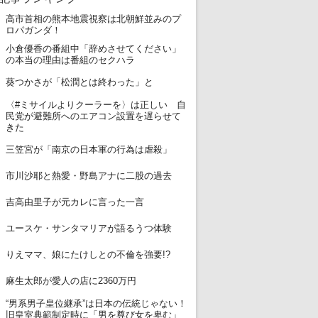
高市首相の熊本地震視察は北朝鮮並みのプ
1
ロパガンダ！
小倉優香の番組中「辞めさせてください」
2
の本当の理由は番組のセクハラ
3
葵つかさが「松潤とは終わった」と
〈#ミサイルよりクーラーを〉は正しい 自
4
民党が避難所へのエアコン設置を遅らせて
きた
5
三笠宮が「南京の日本軍の行為は虐殺」
6
市川沙耶と熱愛・野島アナに二股の過去
7
吉高由里子が元カレに言った一言
8
ユースケ・サンタマリアが語るうつ体験
9
りえママ、娘にたけしとの不倫を強要!?
10
麻生太郎が愛人の店に2360万円
“男系男子皇位継承”は日本の伝統じゃない！
11
旧皇室典範制定時に「男を尊び女を卑む」