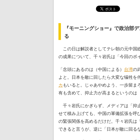
『モーニングショー』で政治部デ
る
この日は解説者としてテレ朝の元中国総
の成果について、千々岩氏は「今回のポ
「念頭にあるのは（中国による）
台湾
の
よと。日本を敵に回したら大変な犠牲を
カ
もいると。じゃあやめよう、一歩留ま
有も含めて、抑止力が高まるというのは
千々岩氏にかぎらず、メディアは「抑止
せて積み上げても、中国の軍備拡張を呼
の緊張関係を高めるだけだ。千々岩氏は
できると言うが、逆に「日本が敵に回る