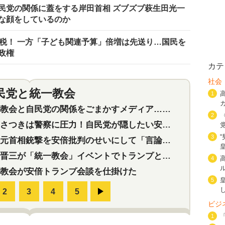
民党の関係に蓋をする岸田首相 ズブズブ萩生田光一
な顔をしているのか
増税！ 一方「子ども関連予算」倍増は先送り…国民を
政権
カテ
社会
民党と統一教会
特集
2
1
会と自民党の関係をごまかすメディア…民放は有田芳生に発言自粛を要求
2
つきは警察に圧力！自民党が隠したい安倍元首相と統一教会の深い関係
3
首相銃撃を安倍批判のせいにして「言論封殺」に利用する自民党応援団
三が「統一教会」イベントでトランプと演説！同性婚や夫婦別姓を攻撃
4
教会が安倍トランプ会談を仕掛けた
5
ビジ
1