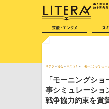
リテラ
>
社会
>
マスコミ
>
「モーニングショー
「モーニングショ
事シミュレーショ
戦争協力約束を賞