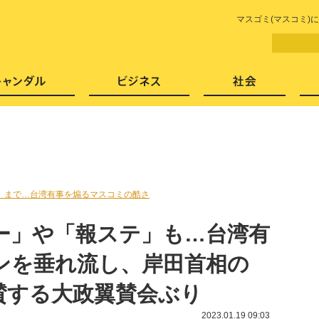
LITERA／リテラ 本と雑誌の
マスゴミ(マスコミ)
芸能・エンタメ
スキャンダル
ビジネ
」まで…台湾有事を煽るマスコミの酷さ
ー」や「報ステ」も…台湾有
ンを垂れ流し、岸田首相の
賛する大政翼賛会ぶり
2023.01.19 09:03