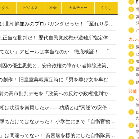
2
ンダル
ビジネス
社会
カルチャー
くらし
3
4
高市首相の熊本地震避難所視察は北朝鮮並みのプロパガンダだった！「至れり尽くせり」の選ばれた避難所の一方で実態は…
5
〈#ミサイルよりクーラーを〉は正当な批判だ！ 歴代自民党政権が避難所指定体育館へのエアコン設置を遅らせてきた客観的事実
カル
1
高市首相の「休んでない」「寝てない」アピールは本当なのか 徹底検証！ 「資料読み込み」「アイロンがけ」も矛盾だらけ…
2
3
相模原事件から10年──植松死刑囚の優生思想と、安倍政権の障がい者排除政策、右派勢力の差別主義との関係を改めて問う
4
“男系男子の皇位継承”は明治期の創作！ 旧皇室典範策定時に「男を尊び女を卑むの慣習、人民の脳髄」とトンデモ論で女性天皇を否定
5
芸能
山里亮太が『DayDay.』で国会前の高市批判デモを「政策への反対や政権批判でない」と捻じ曲げ解説 デモ参加者から批判殺到
1
安倍晋三元首相の命日で高市首相は功績を賞賛したが……功績とは“真逆”の安倍元首相のトンデモ発言を振り返る
2
自衛隊リクルートは貧困層狙い撃ちだけではなかった！ 小学生にまで「自衛官勧誘」目的のパンフレット作成
3
「自衛隊は経済的に厳しい子が」は間違ってない！ 貧困層を標的にした自衛隊員募集、やす子、山上被告も…日本でも進む“経済的徴兵制”
4