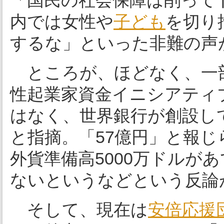
「国民の社会保障は削って
内では女性や
子ども
を切り
するな」といった非難の声
ところが、ほどなく、一
性起業家資金イニシアティ
はなく、世界銀行が創設し
と指摘。「57億円」と報
外貨準備高5000万ドルが
ないというなどという反論
そして、現在は
安倍応援