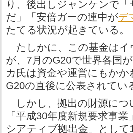
り、後出しジャンケンで「
だ」「安倍ガーの連中が
デ
たてる状況が起きている。
たしかに、この基金はイ
が、7月のG20で世界各国
カ氏は資金や運営にもかか
G20の直後に公表されてい
しかし、拠出の財源につ
「平成30年度新規要求事
シアティブ拠出金」として