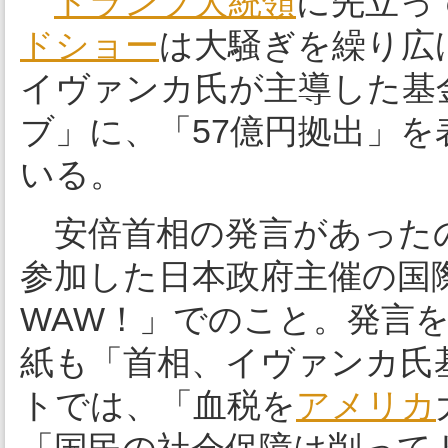
トランプ大統領
に先立っ
ドショー
は大騒ぎを繰り広
イヴァンカ氏が主導した基
ブ」に、「57億円拠出」
いる。
安倍首相の発言があったの
参加した日本政府主催の国
WAW！」でのこと。発言
紙も「首相、イヴァンカ氏
トでは、「血税を
アメリカ