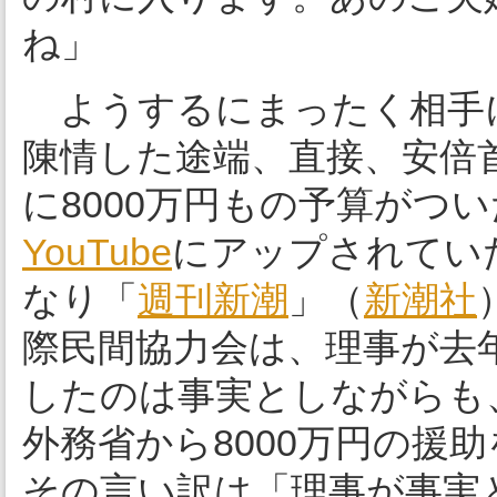
ね」
ようするにまったく相手
陳情した途端、直接、安倍
に8000万円もの予算がつ
YouTube
にアップされてい
なり「
週刊新潮
」（
新潮社
際民間協力会は、理事が去
したのは事実としながらも
外務省から8000万円の援
その言い訳は「理事が事実