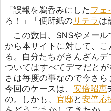
「誤報を鵜呑みにした
フェ
ろ！」「便所紙の
リテラ
は
この数日、SNSやメール
から本サイトに対して、こ
る。自分たちがさんざんデ
ついてはすべてデマだとが
さは毎度の事なので今さら
今回のケースは、
安倍昭恵
の。しかも、
官邸
と
安倍応
をどうごまかしてきたか、