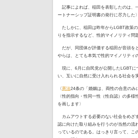
記事によれば、稲田を表彰したのは、一
ートナーシップ証明書の発行に尽力した
たしかに、稲田は昨年からLGBT政策
りを指示するなど、性的マイノリティ問
だが、同団体が評価する稲田が音頭をと
やらは、とても本気で性的マイノリティ
現に、6月に自民党が公開したLGBT
い、互いに自然に受け入れられる社会を
〈
憲法
24条の「婚姻は、両性の合意の
〈性的指向・性同一性（性自認）の多様
を画します〉
カムアウトする必要のない社会をめざす
認に向けた取り組みを行うのが当然の流
っているのである。はっきり言って、こ