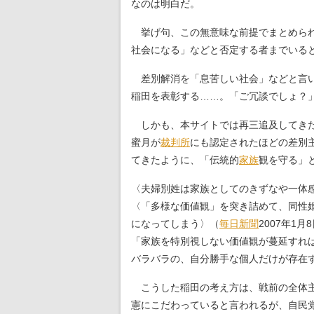
なのは明白だ。
挙げ句、この無意味な前提でまとめられ
社会になる」などと否定する者までいる
差別解消を「息苦しい社会」などと言い
稲田を表彰する……。「ご冗談でしょ？
しかも、本サイトでは再三追及してきた
蜜月が
裁判所
にも認定されたほどの差別
てきたように、「伝統的
家族
観を守る」
〈夫婦別姓は家族としてのきずなや一体
〈「多様な価値観」を突き詰めて、同性
になってしまう〉（
毎日新聞
2007年1月
「家族を特別視しない価値観が蔓延すれ
バラバラの、自分勝手な個人だけが存在す
こうした稲田の考え方は、戦前の全体主
憲にこだわっていると言われるが、自民