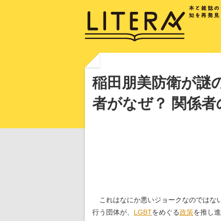
稲田朋美防衛が謎の
者がなぜ？ 関係
これはなにか悪いジョークなのではない
行う団体が、
LGBT
をめぐる
政策
を推し進