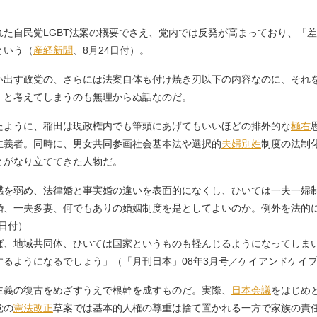
た自民党LGBT法案の概要でさえ、党内では反発が高まっており、「
という（
産経新聞
、8月24日付）。
出す政党の、さらには法案自体も付け焼き刃以下の内容なのに、それ
」と考えてしまうのも無理からぬ話なのだ。
ように、稲田は現政権内でも筆頭にあげてもいいほどの排外的な
極右
主義者。同時に、男女共同参画社会基本法や選択的
夫婦別姓
制度の法制
とがなり立ててきた人物だ。
感を弱め、法律婚と事実婚の違いを表面的になくし、ひいては一夫一婦
婚、一夫多妻、何でもありの婚姻制度を是としてよいのか。例外を法的
8日付）
ば、地域共同体、ひいては国家というものも軽んじるようになってしま
るようになるでしょう」（「月刊日本」08年3月号／ケイアンドケイ
義の復古をめざすうえで根幹を成すものだ。実際、
日本会議
をはじめ
党の
憲法改正
草案では基本的人権の尊重は捨て置かれる一方で家族の責