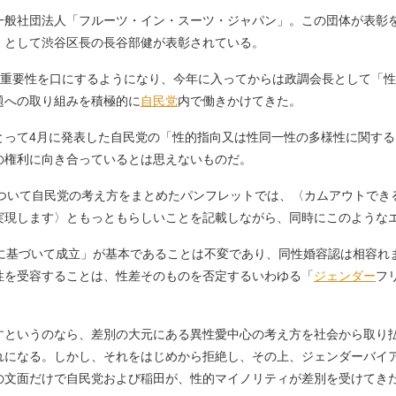
般社団法人「フルーツ・イン・スーツ・ジャパン」。この団体が表彰を
〉として渋谷区長の長谷部健が表彰されている。
の重要性を口にするようになり、今年に入ってからは政調会長として「
題への取り組みを積極的に
自民党
内で働きかけてきた。
って4月に発表した自民党の「性的指向又は性同一性の多様性に関する
の権利に向き合っているとは思えないものだ。
について自民党の考え方をまとめたパンフレットでは、〈カムアウトでき
実現します〉ともっともらしいことを記載しながら、同時にこのような
みに基づいて成立」が基本であることは不変であり、同性婚容認は相容れ
性を受容することは、性差そのものを否定するいわゆる「
ジェンダー
フ
というのなら、差別の大元にある異性愛中心の考え方を社会から取り
れになる。しかし、それをはじめから拒絶し、その上、ジェンダーバイ
の文面だけで自民党および稲田が、性的マイノリティが差別を受けてき