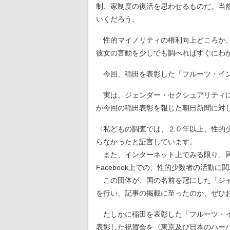
制、家制度の復活を思わせるものだ。当
いくだろう。
性的マイノリティの権利向上どころか、
彼女の言動を少しでも調べればすぐにわ
今回、稲田を表彰した「フルーツ・イン
実は、ジェンダー・セクシュアリティに
が今回の稲田表彰を報じた朝日新聞に対
〈私どもの調査では、２０年以上、性的
らなかったと証言しています。
また、インターネット上でみる限り、同団
Facebook上での、性的少数者の活
この団体が、国の名前を冠にした「ジャ
を行い、記事の掲載に至ったのか、ぜひ
たしかに稲田を表彰した「フルーツ・イ
表彰した祝賀会を〈東京及び日本のハー