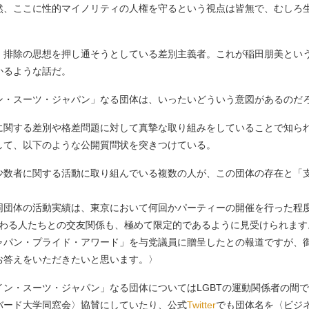
然、ここに性的マイノリティの人権を守るという視点は皆無で、むしろ
排除の思想を押し通そうとしている差別主義者。これが稲田朋美とい
かるような話だ。
・スーツ・ジャパン」なる団体は、いったいどういう意図があるのだ
関する差別や格差問題に対して真摯な取り組みをしていることで知られ
して、以下のような公開質問状を突きつけている。
少数者に関する活動に取り組んでいる複数の人が、この団体の存在と「
体の活動実績は、東京において何回かパーティーの開催を行った程度であり
動に関わる人たちとの交友関係も、極めて限定的であるように見受けられます
パン・プライド・アワード」を与党議員に贈呈したとの報道ですが、
お答えをいただきたいと思います。〉
ン・スーツ・ジャパン」なる団体についてはLGBTの運動関係者の間
バード大学同窓会〉協賛にしていたり、公式
Twitter
でも団体名を〈ビジ