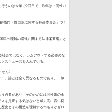
行うのは今年で2回目で、昨年は〈同性パ
性的指向・性自認に関する特命委員会」づく
国民の理解の増進に関する法律案要綱」と
る社会ではなく、カムアウトする必要のな
エクスキューズを入れている。
ません〉
リー」論とは全く異なるものであり、一線
払う必要があり、そのためには同性婚の承
アスを是正する気はないと威丈高に言い切
た歴史とその構造を理解するつもりがゼロ