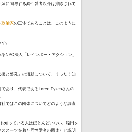
生殖に関与する異性愛者以外は排除されて
う
政治家
の正体であることは、このように
ろか。
るNPO法人「レインボー・アクション」
支援と啓発」の活動について、まったく知
、代表であるLoren Fykesさんの
。
御社ではこの団体についてどのような調査
でも知っている人はほとんどいない。稲田を
ネススーツを着た同性愛者の団体〉と説明