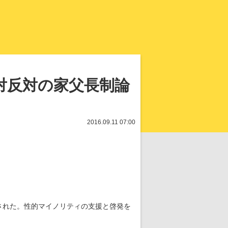
知を再発見
対反対の家父長制論
2016.09.11 07:00
された。性的マイノリティの支援と啓発を