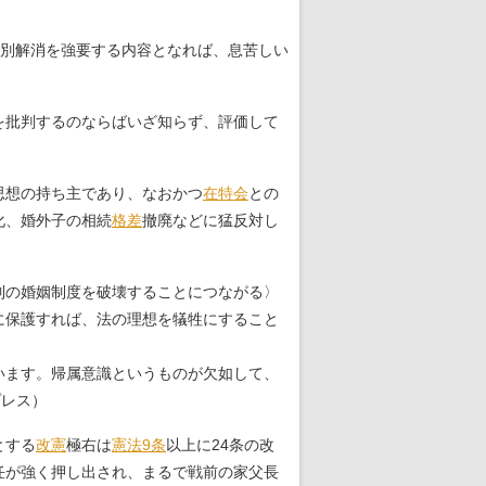
差別解消を強要する内容となれば、息苦しい
を批判するのならばいざ知らず、評価して
思想の持ち主であり、なおかつ
在特会
との
化、婚外子の相続
格差
撤廃などに猛反対し
制の婚姻制度を破壊することにつながる〉
に保護すれば、法の理想を犠牲にすること
います。帰属意識というものが欠如して、
プレス）
とする
改憲
極右は
憲法9条
以上に24条の改
任が強く押し出され、まるで戦前の家父長