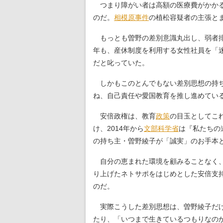
つまり障がい者は高額の医療費がかかる
のだ。
相模原事件
の植松容疑者の主張と
もっとも曽野の差別意識丸出し、弱者排
年も、産休制度を利用する女性社員を「
だと叱っていた。
しかもこのとんでもない差別思想の持ち
ね、自己責任や愛国教育を推し進めてい
安倍政権は、教育
政策
の目玉としてこ
け、2014年から
文部科学省
は『私たちの
の持ち主・曽野綾子が「誠実」のお手本
自分の恵まれた環境を顧みることなく、
り上げたネトサポをはじめとした安倍支
のだ。
実際こうした差別思想は、曽野綾子だけ
たり、「いつまで生きているつもりなの