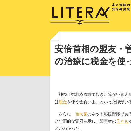
安倍首相の盟友・
の治療に税金を使
神奈川県相模原市で起きた障がい者大量
は
税金
を使う金食い虫」といった障がい
さらに、
自民党
のネット応援部隊である
と全面的な賛同を示し、障害者の
子ども
とがわかった。