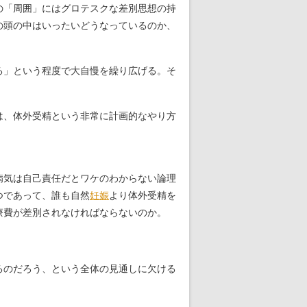
の「周囲」にはグロテスクな差別思想の持
の頭の中はいったいどうなっているのか、
る」という程度で大自慢を繰り広げる。そ
は、体外受精という非常に計画的なやり方
病気は自己責任だとワケのわからない論理
つであって、誰も自然
妊娠
より体外受精を
療費が差別されなければならないのか。
るのだろう、という全体の見通しに欠ける