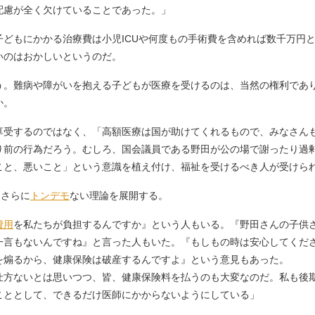
配慮が全く欠けていることであった。」
どもにかかる治療費は小児ICUや何度もの手術費を含めれば数千万円
いのはおかしいというのだ。
。難病や障がいを抱える子どもが医療を受けるのは、当然の権利であ
か。
受するのではなく、「高額医療は国が助けてくれるもので、みなさん
り前の行為だろう。むしろ、国会議員である野田が公の場で謝ったり過
こと、悪いこと」という意識を植え付け、福祉を受けるべき人が受けら
、さらに
トンデモ
ない理論を展開する。
費用
を私たちが負担するんですか』という人もいる。『野田さんの子供
一言もないんですね』と言った人もいた。『もしもの時は安心してくだ
を煽るから、健康保険は破産するんですよ』という意見もあった。
仕方ないとは思いつつ、皆、健康保険料を払うのも大変なのだ。私も後
こととして、できるだけ医師にかからないようにしている」