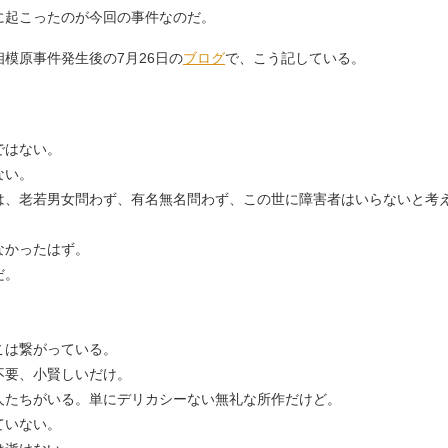
に起こったのが今回の事件なのだ。
模原事件発生後の7月26日の
ブログ
で、こう記している。
ではない。
ない。
は、老若男女問わず、有名無名問わず、この世に障害者はいらないと考
。
なかったはず。
だ。
こは繋がっている。
不要、小賢しいだけ。
人たちがいる。単にデリカシーない無礼な所作だけど。
ていない。