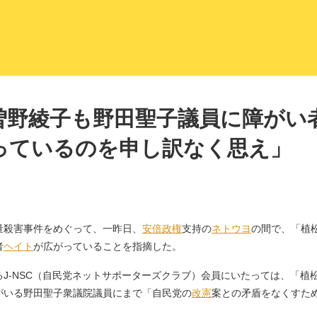
LITERA／リテラ 本と雑誌の
曽野綾子も野田聖子議員に障がい
っているのを申し訳なく思え」
殺害事件をめぐって、一昨日、
安倍政権
支持の
ネトウヨ
の間で、「植
者
ヘイト
が広がっていることを指摘した。
J-NSC（自民党ネットサポーターズクラブ）会員にいたっては、「植
がいる野田聖子衆議院議員にまで「自民党の
改憲
案との矛盾をなくすた