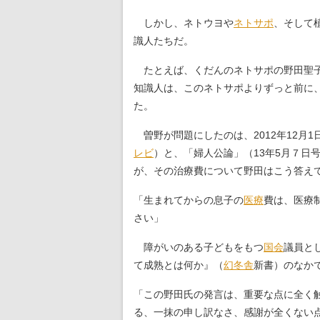
しかし、ネトウヨや
ネトサポ
、そして
識人たちだ。
たとえば、くだんのネトサポの野田聖子
知識人は、このネトサポよりずっと前に
た。
曽野が問題にしたのは、2012年12月1
レビ
）と、「婦人公論」（13年5月７日
が、その治療費について野田はこう答え
「生まれてからの息子の
医療
費は、医療
さい」
障がいのある子どもをもつ
国会
議員と
て成熟とは何か』（
幻冬舎
新書）のなか
「この野田氏の発言は、重要な点に全く
る、一抹の申し訳なさ、感謝が全くない