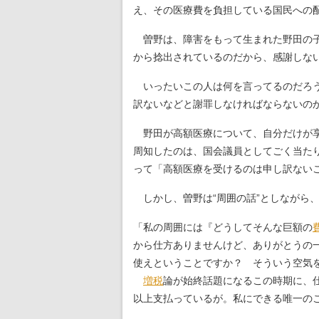
え、その医療費を負担している国民への
曽野は、障害をもって生まれた野田の子
から捻出されているのだから、感謝しな
いったいこの人は何を言ってるのだろう
訳ないなどと謝罪しなければならないの
野田が高額医療について、自分だけが享
周知したのは、国会議員としてごく当た
って「高額医療を受けるのは申し訳ない
しかし、曽野は“周囲の話”としながら
「私の周囲には『どうしてそんな巨額の
から仕方ありませんけど、ありがとうの
使えということですか？ そういう空気
増税
論が始終話題になるこの時期に、
以上支払っているが。私にできる唯一の