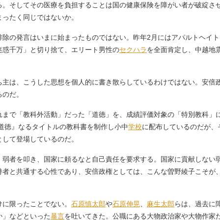
。そしてその医療を負担することは国の健康保険を障がい者が破綻さ
まったく同じではないか。
除の発言はいまに始まったものではない。昨年2月にはアパルトヘイト
迷惑千万」と切り捨て、エリート男性の
セクハラ
を全面肯定し、中越地
主は、こうした思想を個人的に書き散らしているわけではない。安倍
るのだ。
れまで「教科外活動」だった「道徳」を、成績評価対象の「特別教科」
道徳』なるタイトルの教科書を制作し小中
学校
に配布しているのだが、
として登場しているのだ。
弱者を叩き、国家に頼るなと自己責任を要求する。国家に貢献しない
持者と共通する心性であり、安倍政権としては、こんな曽野綾子こそが
に限ったことでない。
石原慎太郎
や
石原伸晃
、
麻生太郎
らは、過去に
か」などといった
暴言
を吐いてきた。公職にある大物政治家や大物作家