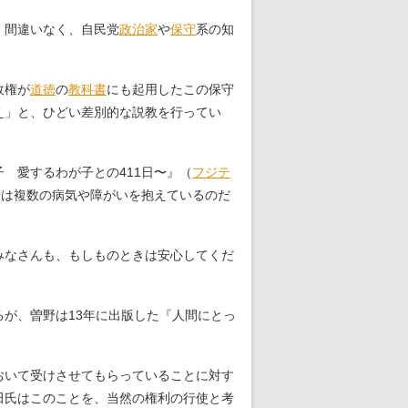
、間違いなく、自民党
政治家
や
保守
系の知
政権が
道徳
の
教科書
にも起用したこの保守
え」と、ひどい差別的な説教を行ってい
 愛するわが子との411日〜』（
フジテ
子は複数の病気や障がいを抱えているのだ
みなさんも、もしものときは安心してくだ
が、曽野は13年に出版した『人間にとっ
おいて受けさせてもらっていることに対す
田氏はこのことを、当然の権利の行使と考