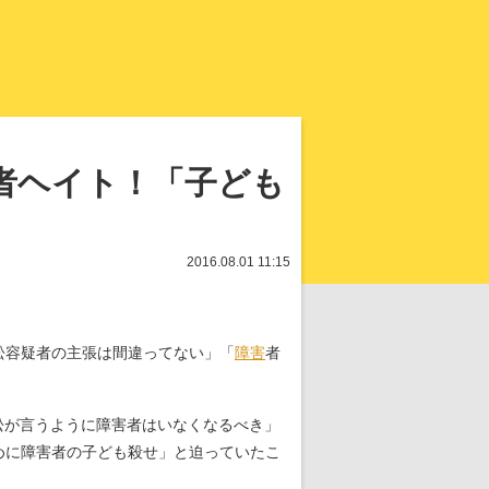
知を再発見
者ヘイト！「子ども
2016.08.01 11:15
松容疑者の主張は間違ってない」「
障害
者
松が言うように障害者はいなくなるべき」
めに障害者の子ども殺せ」と迫っていたこ