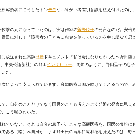
植松容疑者にこうしたトン
デモ
ない障がい者差別意識を植え付けたのは
攻撃の元になっていたのは、実は作家の
曽野綾子
の発言なのだ。安倍
、野田に対して「障害者の子どもに税金を使っているのを申し訳なく思
日に放送された高齢
出産
ドキュメント『私は母になりたかった〜野田聖子
号、中央公論新社）の野田
インタビュー
。周知のように、野田聖子の息
ていた。
制度によって支えられています。高額医療は国が助けてくれるもので、
して、自分のことだけでなく国民のことも考えたごく普通の発言に思える
で、こう噛み付いた。
触れていない。それは自分の息子が、こんな高額医療を、国民の負担に
点である（略）私自身が、まず野田氏の言葉に違和感を覚えたのは、野