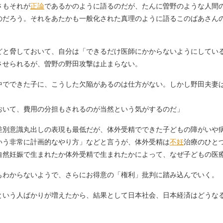
さもそれが
正論
であるかのように語るのだが、たんに曽野のような人間
のだろう。それをあたかも一般化された真理のように語るこのばあさん
と脅しておいて、自分は「できるだけ医師にかからないようにしてい
させられるが、曽野の野田攻撃は止まらない。
中でできた子に、こうした欠陥があるのは仕方がない。しかし野田夫妻
いて、費用の分担もされるのが当然という気がするのだ」
別意識丸出しの表現も最低だが、体外受精でできた子どもの障がいや
いう非常に計画的なやり方」などと言うが、体外受精は
不妊
治療のひと
自然妊娠で生まれたか体外受精で生まれたかによって、なぜ子どもの医
わからないようで、さらにお得意の「権利」批判に踏み込んでいく。
という人ばかりが増えたから、結果として日本社会、日本経済はどうな