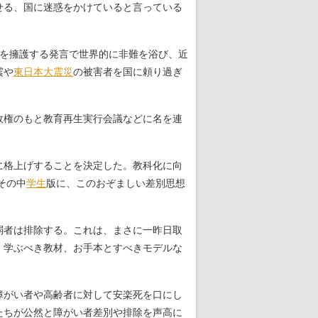
せる、国に迷惑をかけていると言っている
を擁護する発言で世界的に非難を浴び、近
震や
東日本大震災
の被害者を国に頼り過ぎ
政権のもと教育再生実行会議などに名を連
に格上げすることを決定した。教科化に向
その中
学生
版に、このおぞましい差別思想
弱者は排除する。これは、まさに一昨日取
、学ぶべき教材、お手本とすべきモデルな
障がい者や高齢者に対して安楽死を口にし
たちが公然と障がい者差別や排除を声高に