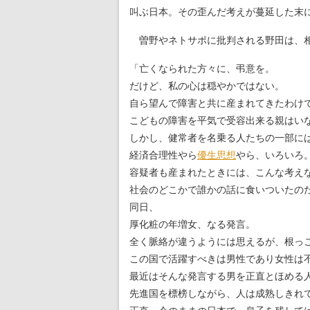
叫ぶ日本。その歪んだ考えが蔓延した末
曽野やネトサポに批判される野田は、相
「亡くなられた方々に、弔意を。
だけど、私の心は穏やかではない。
自ら望んで障害と共に産まれてきたわけ
こどもの障害を平気で受容出来る親はい
しかし、健常者を名乗る人たちの一部に
経済合理性やら
優生思想
やら、いろいろ
容疑者も産まれたときには、こんな考え
社会のどこかで誰かの話に食いついたの
同日、
厚化粧の年増女、なる発言。
全く脈絡が違うようには思えるが、根っ
この国で活躍すべきは男性であり女性は
最近はそんな発言する男を正直とほめる
先進国を標榜しながら、人は成熟しきれ