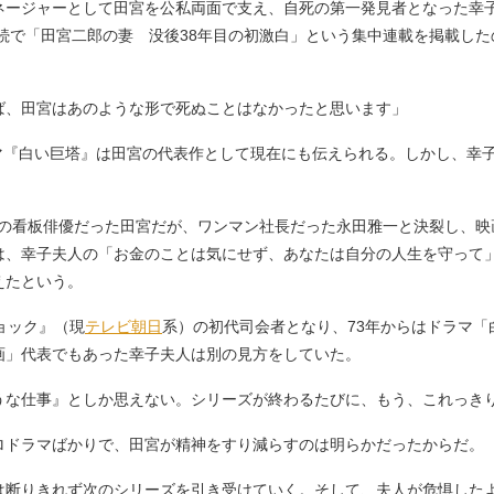
ージャーとして田宮を公私両面で支え、自死の第一発見者となった幸
連続で「田宮二郎の妻 没後38年目の初激白」という集中連載を掲載し
ば、田宮はあのような形で死ぬことはなかったと思います」
ラマ『白い巨塔』は田宮の代表作として現在にも伝えられる。しかし、幸
映の看板俳優だった田宮だが、ワンマン社長だった永田雅一と決裂し、
は、幸子夫人の「お金のことは気にせず、あなたは自分の人生を守って
えたという。
ョック』（現
テレビ朝日
系）の初代司会者となり、73年からはドラマ
画」代表でもあった幸子夫人は別の見方をしていた。
うな仕事』としか思えない。シリーズが終わるたびに、もう、これっき
ドラマばかりで、田宮が精神をすり減らすのは明らかだったからだ。
断りきれず次のシリーズを引き受けていく。そして、夫人が危惧した