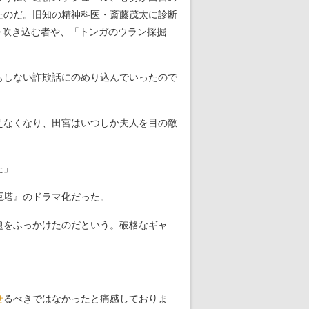
たのだ。旧知の精神科医・斎藤茂太に診断
を吹き込む者や、「トンガのウラン採掘
もしない詐欺話にのめり込んでいったので
えなくなり、田宮はいつしか夫人を目の敵
た」
巨塔』のドラマ化だった。
題をふっかけたのだという。破格なギャ
せ
るべきではなかったと痛感しておりま