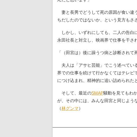
妻と長男でどうして死の原因が食い違う
ちだしたのではないか、という見方もさ
しかし、いずれにしても、二人の告白に
永田社長と対立し、映画界で仕事を干さ
「（田宮は）後に躁うつ病と診断されて
夫人は「アサヒ芸能」でこう述べている
界での仕事を続けて行かなくてはテレビ
につけ込まれ、精神的に追い詰められた
そして、最近の
SMAP
騒動を見てもわ
が、その中には、みんな田宮と同じよう
（
林グンマ
）