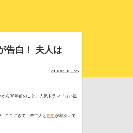
知を再発見
が告白！ 夫人は
2016.02.18 11:25
今から38年前のこと。人気ドラマ『白い巨
が、ここにきて、未亡人と
長男
が相次いで