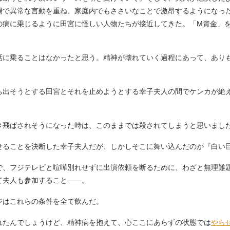
場で異常な言動を重ね、家庭内でもささいなことで激昂するようになっ
の病に乗じるように田宮に怪しい人物たちが接近してきた。「M資金」
話に乗ることはなかったと思う。精神が壊れていく過程にあって、あり
出そうとする田宮とそれを止めようとする幸子夫人の間でケンカが絶
き飛ばされそうになった時は、このままでは殺されてしまうと思いまし
ることを決断した幸子夫人だが、しかしそこに舞い込んだのが『白い
、フジテレビと喧嘩別れせずに出演依頼を断るために、わざと無理難
て夫人も参加すること――。
はこれらの条件を全て飲んだ。
れたんでしょうけど、精神病を抱えて、心ここにあらずの状態では
やら