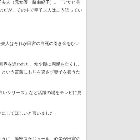
子夫人（元女優・藤由紀子）。「アサヒ芸
たのだが、その中で幸子夫人はこう語ってい
子夫人はそれが田宮の自死の引き金をひい
映画界を追われた。幼少期に両親を亡くし、
」という言葉にも耳を貸さず妻子を養うた
「白いシリーズ」など活躍の場をテレビに見
りにしてほしいと言いました」
ように、過密スケジュール、心労が田宮の