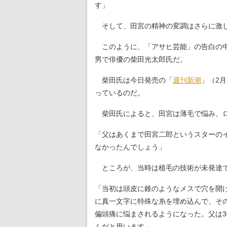
す」
そして、田宮の精神の変調はさらに激し
このように、「アサヒ芸能」の告白の中
男で俳優の柴田光太郎氏だ。
柴田氏は今日発売の「
週刊新潮
」（2
っているのだ。
柴田氏によると、田宮は薄毛で悩み、ロ
「父はあくまで田宮二郎というスターの
なかったんでしょう」
ところが、当時は植毛の技術が未発達で
「当初は頭皮に錐のようなメスで穴を開
に真一文字に特殊な糸を埋め込んで、そ
偏頭痛に悩まされるようになった。父は
んだと思います」