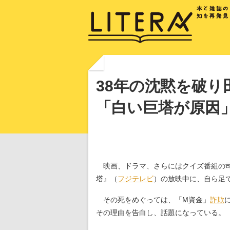
38年の沈黙を破り
「白い巨塔が原因
映画、ドラマ、さらにはクイズ番組の司
塔』（
フジテレビ
）の放映中に、自ら足
その死をめぐっては、「M資金」
詐欺
その理由を告白し、話題になっている。