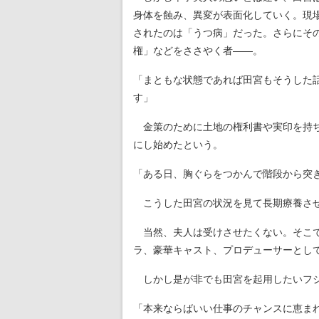
身体を蝕み、異変が表面化していく。現
されたのは「うつ病」だった。さらにそ
権」などをささやく者――。
「まともな状態であれば田宮もそうした
す」
金策のために土地の権利書や実印を持ち
にし始めたという。
「ある日、胸ぐらをつかんで階段から突
こうした田宮の状況を見て長期療養させ
当然、夫人は受けさせたくない。そこで
ラ、豪華キャスト、プロデューサーとし
しかし是が非でも田宮を起用したいフジ
「本来ならばいい仕事のチャンスに恵ま