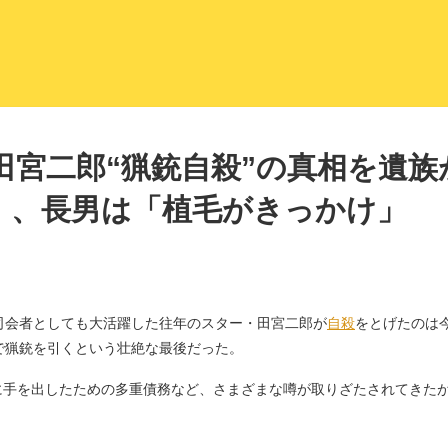
LITERA／リテラ 本と雑誌の
田宮二郎“猟銃自殺”の真相を遺族
」、長男は「植毛がきっかけ」
会者としても大活躍した往年のスター・田宮二郎が
自殺
をとげたのは
で猟銃を引くという壮絶な最後だった。
に手を出したための多重債務など、さまざまな噂が取りざたされてきた