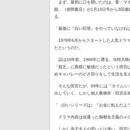
まず、最初に口を開いたのは、妻・マネ
能」（徳間書店）が1月14日号から3回
る。
「最後に『白い巨塔』をやっていなけれ
1978年6月からスタートした人気ド
たというのだ。
話は10年前、1968年に遡る。当時大
「貧乏」に異様に敏感だったという田宮
めキャバレーのどさ回りをして生活を支
そんな田宮だが、69年には『タイムシ
出していく。しかし個人事務所「田宮企
「（白いシリーズは）『お金に転んだよ
ドラマ内容は似通った御都合主義のメロ
しかし幸子夫人の思いとは違い、田宮は