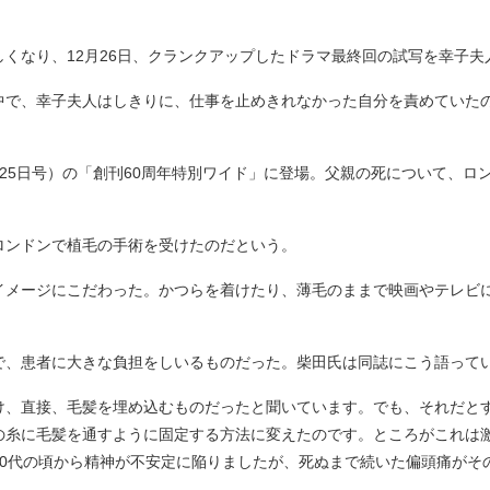
くなり、12月26日、クランクアップしたドラマ最終回の試写を幸子夫
で、幸子夫人はしきりに、仕事を止めきれなかった自分を責めていた
月25日号）の「創刊60周年特別ワイド」に登場。父親の死について、ロ
ンドンで植毛の手術を受けたのだという。
イメージにこだわった。かつらを着けたり、薄毛のままで映画やテレビ
、患者に大きな負担をしいるものだった。柴田氏は同誌にこう語って
け、直接、毛髪を埋め込むものだったと聞いています。でも、それだと
の糸に毛髪を通すように固定する方法に変えたのです。ところがこれは
30代の頃から精神が不安定に陥りましたが、死ぬまで続いた偏頭痛がそ