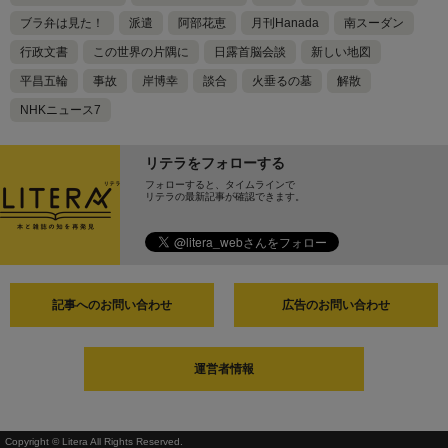
ブラ弁は見た！
派遣
阿部花恵
月刊Hanada
南スーダン
行政文書
この世界の片隅に
日露首脳会談
新しい地図
平昌五輪
事故
岸博幸
談合
火垂るの墓
解散
NHKニュース7
リテラをフォローする
フォローすると、タイムラインで
リテラの最新記事が確認できます。
記事へのお問い合わせ
広告のお問い合わせ
運営者情報
Copyright © Litera All Rights Reserved.