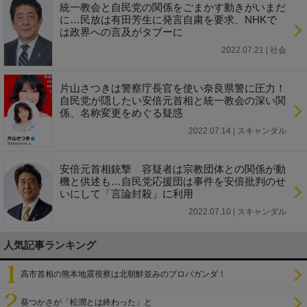
統一教会と自民党の関係をごまかす動きがいまだ
に…民放は有田芳生に発言自粛を要求、NHKで
は政界への言及がタブーに
2022.07.21 | 社会
片山さつきは警察庁長官を使い奈良県警に圧力！
自民党が隠したい安倍元首相と統一教会の深い関
係、名称変更をめぐる疑惑
2022.07.14 | スキャンダル
安倍元首相銃撃 容疑者は宗教団体との関係が動
機と供述も…自民党応援団は事件を安倍批判のせ
いにして「言論封殺」に利用
2022.07.10 | スキャンダル
人気記事ランキング
高市首相の熊本地震視察は北朝鮮並みのプロパガンダ！
葵つかさが「松潤とは終わった」と