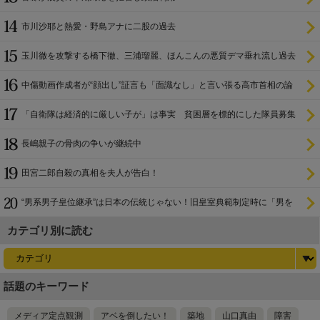
市川沙耶と熱愛・野島アナに二股の過去
玉川徹を攻撃する橋下徹、三浦瑠麗、ほんこんの悪質デマ垂れ流し過去
中傷動画作成者が“顔出し”証言も「面識なし」と言い張る高市首相の論
理破綻
「自衛隊は経済的に厳しい子が」は事実 貧困層を標的にした隊員募集
長嶋親子の骨肉の争いが継続中
田宮二郎自殺の真相を夫人が告白！
“男系男子皇位継承”は日本の伝統じゃない！旧皇室典範制定時に「男を
尊び女を卑む」と
カテゴリ別に読む
話題のキーワード
メディア定点観測
アベを倒したい！
築地
山口真由
障害