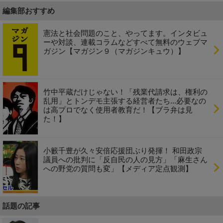
編集部おすすめ
憲法と社会問題のこと、やってます。インタビュ
ーや対談、連載コラムなどすべて無料のウェブマ
ガジン【マガジン９（マガジンキュウ）】
竹中平蔵だけじゃない！「残業代請求は、権利の
乱用」とトンデモ主張する経営者たち...必要なの
は高プロでなく使用者教育だ！【ブラ弁は見
た！】
小籔千豊が久々安倍応援団ぶり発揮！ 和田政宗
議員への批判に「反自民の人の見方」「麻生さん
への野党の質問も変」【メディア定点観測】
話題の記事