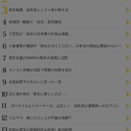
高市推薦、自民党ヒトラー本が怖すぎ
岩城滉一騒動で「在日」差別激化
三笠宮が「南京の日本軍の行為は虐殺」
小倉優香の番組中「辞めさせてください」の本当の理由は番組のセクハ
ラ
震災支援のSMAPが熊本大地震に沈黙
キンコメ高橋が法廷で母親の自殺を告白
吉高由里子が元カレに言った一言
辻仁成が告白「彼女に新しい人が…」
〈#ミサイルよりクーラーを〉は正しい 自民党が避難所へのエアコン
設置を遅らせてきた
りえママ、娘にたけしとの不倫を強要!?
官邸が震災の早期対応を拒否し政治利用