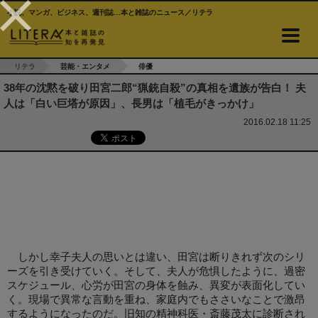
小説、マンガ、ビジネス、週刊誌…本と雑誌のニュース／リテラ
リテラ
芸能・エンタメ
俳優
38年の沈黙を破り田宮二郎“猟銃自殺”の真相を遺族が告白！ 夫
人は「白い巨塔が原因」、長男は「植毛がきっかけ」
2016.02.18 11:25
しかし幸子夫人の思いとは違い、田宮は断りきれず次のシリ
ーズを引き受けていく。そして、夫人が危惧したように、過密
スケジュール、心労が田宮の身体を蝕み、異変が表面化してい
く。現場で異常な言動を重ね、家庭内でもささいなことで激昂
するようになったのだ。旧知の精神科医・斎藤茂太に診断され