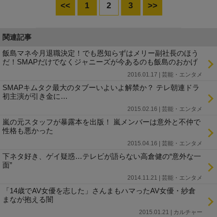
<<
1
2
3
>>
関連記事
飯島マネ今月退職決定！でも恩知らずはメリー副社長のほう
だ！SMAPだけでなくジャニーズが今あるのも飯島のおかげ
2016.01.17 | 芸能・エンタメ
SMAPキムタク最大のタブーいよいよ解禁か？ テレ朝連ドラ
初主演が引き金に…
2015.02.16 | 芸能・エンタメ
嵐の元スタッフが暴露本を出版！ 嵐メンバーは意外と不仲で
性格も悪かった
2015.04.16 | 芸能・エンタメ
下ネタ好き、ゲイ疑惑…テレビが語らない高倉健の“意外な一
面”
2014.11.21 | 芸能・エンタメ
「14歳でAV女優を志した」さんまもハマったAV女優・紗倉
まなが抱える闇
2015.01.21 | カルチャー