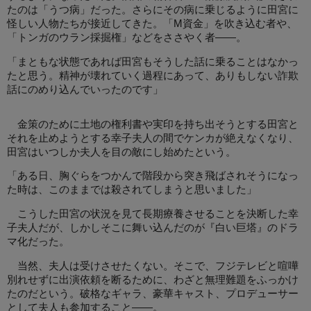
たのは「うつ病」だった。さらにその病に乗じるように田宮に
怪しい人物たちが接近してきた。「M資金」を吹き込む者や、
「トンガのウラン採掘権」などをささやく者――。
「まともな状態であれば田宮もそうした話に乗ることはなかっ
たと思う。精神が壊れていく過程にあって、ありもしない詐欺
話にのめり込んでいったのです」
金策のために土地の権利書や実印を持ち出そうとする田宮と
それを止めようとする幸子夫人の間でケンカが絶えなくなり、
田宮はいつしか夫人を目の敵にし始めたという。
「ある日、胸ぐらをつかんで階段から突き飛ばされそうになっ
た時は、このままでは殺されてしまうと思いました」
こうした田宮の状況を見て長期療養させることを決断した幸
子夫人だが、しかしそこに舞い込んだのが『白い巨塔』のドラ
マ化だった。
当然、夫人は受けさせたくない。そこで、フジテレビと喧嘩
別れせずに出演依頼を断るために、わざと無理難題をふっかけ
たのだという。破格なギャラ、豪華キャスト、プロデューサー
として夫人も参加すること――。