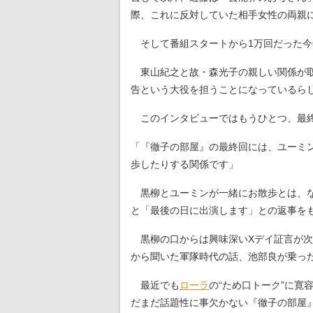
際、これに反対していた相手女性の両親
そして番組スタートから1万回だった今年
東山紀之と故・森光子の親しい関係が取
告という大役を担うことになっているら
このインタビューではもうひとつ、最終
「『徹子の部屋』の最終回には、ユーミ
歩したりする関係です」
黒柳とユーミンが一緒にお散歩とは、な
と「最後の日に出演します」との返事を
黒柳の口からは興味深いXデイ証言が次
から聞いた軍隊時代の話、池部良が乗った
最近でも
ローラ
の“ため口トーク”に
だまだ話題性に事欠かない『徹子の部屋