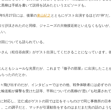
に黒柳は手紙を書いて説得を試みたというエピソードも。
5月27日には、後輩の
東山紀之
とともにゲスト出演するほどの“仲”だ
り沙汰されたのと同様、ジャニーズの大物接近術といえなくもないが
しい。
回についても語られている。
ンさん（松任谷由実）がゲスト出演してくださることになっています。彼
んともシュールな光景だが、これまで『徹子の部屋』に出演したこと
もらったのだとか。
々飛び出すのだが、インタビューではその他、戦争体験者には必ずその
輸送船が爆撃を受けた話等、平和についての黒柳の“思い”も吐露され
寛容に対応し、辻仁成がゲストの回では辻をそっちのけで同じ事務所の日
』。この調子だと、マッチが引退勧告をするのはまだまだ先の話のよう