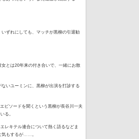
。
、いずれにしても、マッチが黒柳の引退勧
女とは20年来の付き合いで、一緒にお散
がないユーミンに、黒柳が出演を打診する
エピソードを聞くという黒柳が長谷川一夫
ている。
本エレキテル連合について熱く語るなどま
な気もするが……。