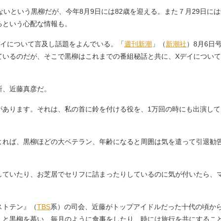
いという黒柳だが、今年8月9日には82歳を迎える。また７月29日に
るという心配な情報も。
イについて言及し話題をよんでいる。「
週刊新潮
」（
新潮社
）8月6日
ているのだが、そこで黒柳はこれまでの番組秘話と共に、Xデイについて
所、近藤真彦だ。
があります。それは、私の首に鈴を付ける役を、1万回の時にも出演し
れば、黒柳ほどの大ベテラン、年齢になると周囲は気を遣って引退勧
していたり、お芝居でセリフに詰まったりしているのに気が付いたら、
」
ストテン』（
TBS
系）の司会、近藤がトップアイドルだった十代の頃か
」と黒柳を慕い、毎月のように食事をしたり、時には旅行を共にするこ