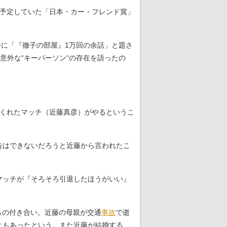
は予定していた「日本・カー・フレンド賞」
号に「『徹子の部屋』1万回の余話」と題さ
意外な“キーパーソン“の存在を語ったの
てくれたマッチ（近藤真彦）がやるというこ
告はできないだろうと近藤から言われたこ
マッチが『そろそろ引退したほうがいい』
らの付き合い。近藤の母親が交通
事故
で逝
ともあったという。また近藤が結婚する