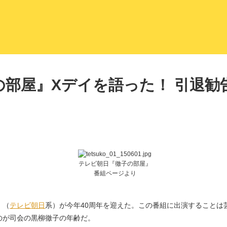
LITERA／リテラ 本と雑誌の
の部屋』Xデイを語った！ 引退勧
テレビ朝日『徹子の部屋』
番組ページより
』（
テレビ朝日
系）が今年40周年を迎えた。この番組に出演することは
のが司会の黒柳徹子の年齢だ。