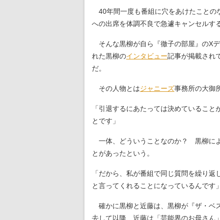
40年間一度も番組に穴をあけたことのな
への出席を体調不良で急遽キャンセルす
そんな黒柳が自ら『徹子の部屋』のXデ
れた黒柳の
インタビュー
記事が掲載され
だ。
その人物とは
ジャニーズ
事務所の大御
「引退するにあたっては決めていること
とです」
一体、どういうことなのか？ 黒柳によ
とがあったという。
「だから、私が番組で同じ質問を繰り返
と言ってくれることになっているんです
確かに黒柳と近藤は、黒柳が『ザ・ベ
去して以降、近藤は「芸能界のお母さん