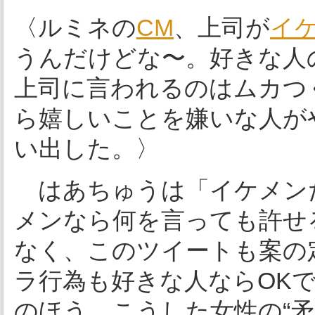
〈ルミネの
CM
、上司が
イ
うんだけどな〜。好きな人
上司に言われるのはムカつ
ら嬉しいことを嫌いな人が
い出した。〉
はあちゅうは「イケメン
メンなら何を言っても許せ
なく、このツイートも案の
ラ行為も好きな人ならOKで
のほう。こうした女性の“