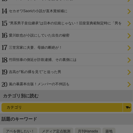
セカオワSaoriの小説が直木賞候補に
“男系男子皇位継承”は日本の伝統じゃない！旧皇室典範制定時に「男を
尊び女を卑む」と
愛川欽也が小説にしていた出生の秘密
三笠宮家に夫妻、母娘の断絶が！
竹田恒泰の側近が詐欺逮捕、その裏側には
吉高が“私の裸を見て”と迫った男
嵐の暴露本出版！メンバーの不仲話も
カテゴリ別に読む
話題のキーワード
アベを倒したい！
メディア定点観測
月刊Hanada
築地