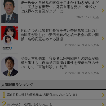
統一教会と自民党の関係をごまかす動きがいまだ
に…民放は有田芳生に発言自粛を要求、NHKで
は政界への言及がタブーに
2022.07.21 | 社会
片山さつきは警察庁長官を使い奈良県警に圧力！
自民党が隠したい安倍元首相と統一教会の深い関
係、名称変更をめぐる疑惑
2022.07.14 | スキャンダル
安倍元首相銃撃 容疑者は宗教団体との関係が動
機と供述も…自民党応援団は事件を安倍批判のせ
いにして「言論封殺」に利用
2022.07.10 | スキャンダル
人気記事ランキング
高市首相の熊本地震視察は北朝鮮並みのプロパガンダ！
葵つかさが「松潤とは終わった」と