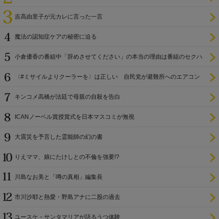
吉高由里子が元カレに言った一言
魔法の認知症ケアの秘密に迫る
小倉優香の番組中「辞めさせてください」の本当の理由は番組のセクハ
ラ
〈#ミサイルよりクーラーを〉は正しい 自民党が避難所へのエアコン
設置を遅らせてきた
キンコメ高橋が法廷で母親の自殺を告白
ICANノーベル賞授賞式を日本マスコミが無視
大震災を予言した霊能師の幻の書
りえママ、娘にたけしとの不倫を強要!?
川島なお美と「噂の真相」編集長
市川沙耶と熱愛・野島アナに二股の過去
ユースケ・サンタマリアが語るうつ体験