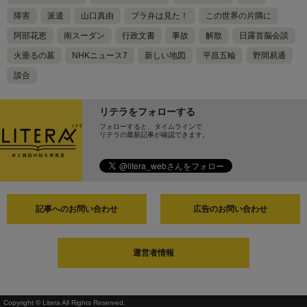
障害
派遣
山口真由
ブラ弁は見た！
この世界の片隅に
阿部花恵
南スーダン
行政文書
事故
解散
日露首脳会談
火垂るの墓
NHKニュース7
新しい地図
平昌五輪
野間易通
談合
リテラをフォローする
フォローすると、タイムラインで
リテラの最新記事が確認できます。
記事へのお問い合わせ
広告のお問い合わせ
運営者情報
Copyright © Litera All Rights Reserved.