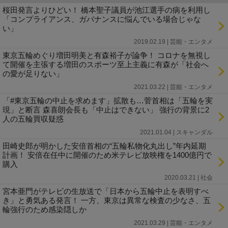
桜田発言よりひどい！ 橋本聖子議員が池江選手の病を利用し
「コンプライアンス、ガバナンスに悩んでいる場合じゃな
い」
2019.02.19 | 芸能・エンタメ
東京五輪めぐり増田明美と有森裕子が論争！ コロナを無視し
て開催を主張する増田のスポーツ至上主義に有森が「社会へ
の愛が足りない」
2021.03.22 | 芸能・エンタメ
「#東京五輪の中止を求めます」拡散も…菅首相は「五輪を実
現」と断言 森喜朗会長も「中止はできない」 強行の背景に2
人の五輪買収疑惑
2021.01.04 | スキャンダル
田崎史郎が明かした安倍首相の“五輪私物化丸出し”年内延期
計画！ 安倍在任中に開催のため米テレビ放映権を1400億円で
購入
2020.03.21 | 社会
宮本亜門がテレビの生放送で「日本から五輪中止を表明すべ
き」と勇気ある発言！ 一方、東京は異常な検査の少なさ、五
輪強行のため感染隠しか
2021.03.29 | 芸能・エンタメ