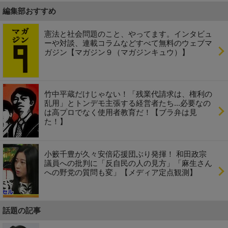
編集部おすすめ
憲法と社会問題のこと、やってます。インタビュ
ーや対談、連載コラムなどすべて無料のウェブマ
ガジン【マガジン９（マガジンキュウ）】
竹中平蔵だけじゃない！「残業代請求は、権利の
乱用」とトンデモ主張する経営者たち...必要なの
は高プロでなく使用者教育だ！【ブラ弁は見
た！】
小籔千豊が久々安倍応援団ぶり発揮！ 和田政宗
議員への批判に「反自民の人の見方」「麻生さん
への野党の質問も変」【メディア定点観測】
話題の記事