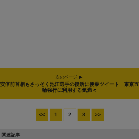
次のページ
安倍前首相もさっそく池江選手の復活に便乗ツイート 東京五
輪強行に利用する気満々
<<
1
2
3
>>
関連記事