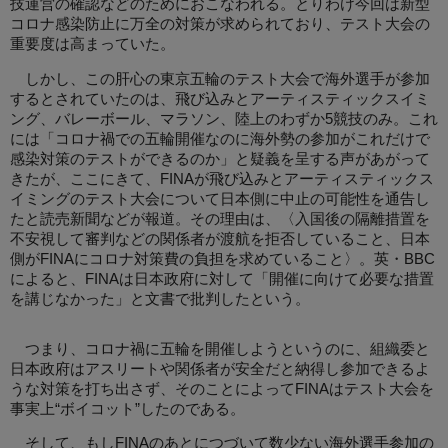
技運営の確認などのためにおこなわれる。とりわけ今回は新型
コロナ感染防止に万全の対策が求められており、テスト大会の
重要度は高まっていた。
しかし、この肝心の東京五輪のテスト大会で海外選手が参加
するとされていたのは、飛び込みとアーティスティックスイミ
ング、バレーボール、マラソン、陸上のわずか5競技のみ。これ
には「コロナ禍での五輪開催なのに海外勢の参加がこれだけで
感染対策のテストができるのか」と疑義を呈する声があがって
きたが、ここにきて、FINAが飛び込みとアーティスティックス
イミングのテスト大会について日本側に中止の可能性を通告し
たと読売新聞などが報道。その理由は、〈入国後の隔離措置を
不安視して審判などの関係者が渡航を拒否していること、日本
側がFINAにコロナ対策費の負担を求めていること〉。英・BBC
によると、FINAは日本政府に対して「開催に向けて必要な措置
を講じなかった」と文書で批判したという。
つまり、コロナ禍に五輪を開催しようというのに、組織委と
日本政府はアスリートや関係者が安全だと納得し参加できるよ
うな対策を打ち出さず、そのことによってFINAはテスト大会を
事実上“ボイコット”したのである。
そして、もしFINAのあとにつづいて数少ない海外選手参加の