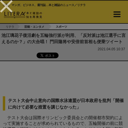
小説、マンガ、ビジネス、週刊誌…本と雑誌のニュース／リテラ
リテラ
芸能・エンタメ
スポーツ
池江璃花子復活劇を五輪強行派が利用、「反対派は池江選手に言
えるのか？」の大合唱！ 門田隆将や安倍前首相も便乗ツイート
2021.04.05 10:37
テスト大会中止意向の国際水泳連盟が日本政府を批判「開催
に向けて必要な措置を講じなかった」
テスト大会は国際オリンピック委員会との開催都市契約によ
って実施することが求められているもので、五輪開催の前に競