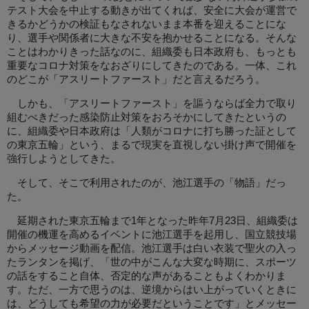
テスト大会を中止する動きが出てくれば、安全に大会が運営で
きるかどうかの検証もなされないまま本番を迎えることにな
り、選手や関係者に大きな不安を抱かせることになる。そんな
ことはわかりきった話なのに、組織委も日本政府も、もっとも
重要なコロナ対策をなおざりにしてきたのである。一体、これ
のどこが「アスリートファースト」だと言えるだろう。
しかも、「アスリートファースト」を謳うならば全力で取り
組むべきだった感染防止対策をおろそかにしてきたというの
に、組織委や日本政府は「人類がコロナに打ち勝った証として
の東京五輪」という、まるで現実を直視しない掛け声で開催を
強行しようとしてきた。
そして、そこで利用されたのが、池江選手の「物語」だっ
た。
延期された東京五輪まで1年となった昨年7月23日、組織委は
開催の機運を高めるイベントに池江選手を起用し、国立競技場
からメッセージ動画を配信。池江選手は白い衣装で聖火の入っ
たランタンを掲げ、「世の中がこんな大変な時期に、スポーツ
の話をすること自体、否定的な声があることもよくわかりま
す。ただ、一方で思うのは、逆境からはい上がっていくときに
は、どうしても希望の力が必要だということです」とメッセー