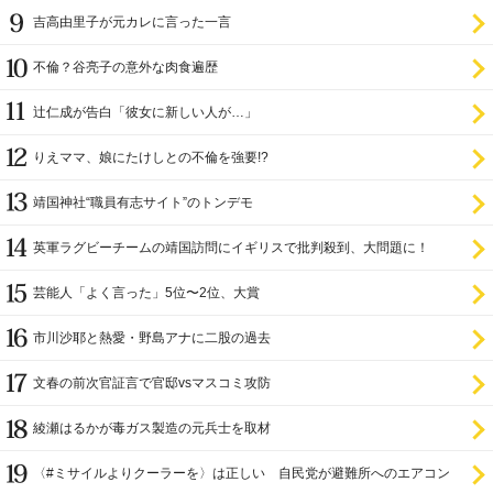
吉高由里子が元カレに言った一言
不倫？谷亮子の意外な肉食遍歴
辻仁成が告白「彼女に新しい人が…」
りえママ、娘にたけしとの不倫を強要!?
靖国神社“職員有志サイト”のトンデモ
英軍ラグビーチームの靖国訪問にイギリスで批判殺到、大問題に！
芸能人「よく言った」5位〜2位、大賞
市川沙耶と熱愛・野島アナに二股の過去
文春の前次官証言で官邸vsマスコミ攻防
綾瀬はるかが毒ガス製造の元兵士を取材
〈#ミサイルよりクーラーを〉は正しい 自民党が避難所へのエアコン