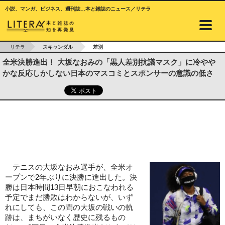
小説、マンガ、ビジネス、週刊誌…本と雑誌のニュース／リテラ
リテラ
スキャンダル
差別
全米決勝進出！ 大坂なおみの「黒人差別抗議マスク」に冷やや
かな反応しかしない日本のマスコミとスポンサーの意識の低さ
テニスの大坂なおみ選手が、全米オ
ープンで2年ぶりに決勝に進出した。決
勝は日本時間13日早朝におこなわれる
予定でまだ勝敗はわからないが、いず
れにしても、この間の大坂の戦いの軌
跡は、まちがいなく歴史に残るもの