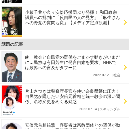
小籔千豊が久々安倍応援団ぶり発揮！ 和田政宗
議員への批判に「反自民の人の見方」「麻生さん
への野党の質問も変」【メディア定点観測】
話題の記事
統一教会と自民党の関係をごまかす動きがいまだ
に…民放は有田芳生に発言自粛を要求、NHKで
は政界への言及がタブーに
2022.07.21 | 社会
片山さつきは警察庁長官を使い奈良県警に圧力！
自民党が隠したい安倍元首相と統一教会の深い関
係、名称変更をめぐる疑惑
2022.07.14 | スキャンダル
安倍元首相銃撃 容疑者は宗教団体との関係が動