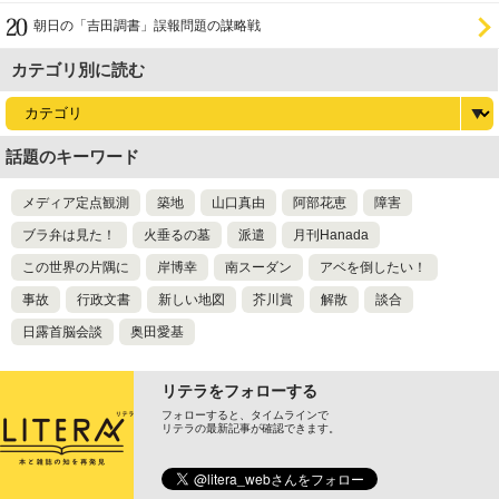
設置を遅らせてきた
朝日の「吉田調書」誤報問題の謀略戦
カテゴリ別に読む
話題のキーワード
メディア定点観測
築地
山口真由
阿部花恵
障害
ブラ弁は見た！
火垂るの墓
派遣
月刊Hanada
この世界の片隅に
岸博幸
南スーダン
アベを倒したい！
事故
行政文書
新しい地図
芥川賞
解散
談合
日露首脳会談
奥田愛基
リテラをフォローする
フォローすると、タイムラインで
リテラの最新記事が確認できます。