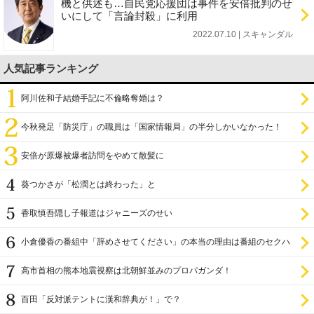
機と供述も…自民党応援団は事件を安倍批判のせ
いにして「言論封殺」に利用
2022.07.10 | スキャンダル
人気記事ランキング
阿川佐和子結婚手記に不倫略奪婚は？
今秋発足「防災庁」の職員は「国家情報局」の半分しかいなかった！
安倍が原爆被爆者訪問をやめて散髪に
葵つかさが「松潤とは終わった」と
香取慎吾隠し子報道はジャニーズのせい
小倉優香の番組中「辞めさせてください」の本当の理由は番組のセクハ
ラ
高市首相の熊本地震視察は北朝鮮並みのプロパガンダ！
百田「反対派テントに漢和辞典が！」で？