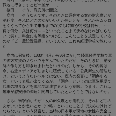
戦地に行きますとピー屋が……。
桜田 そう、慰安所の開設。
鹿内 そうなんです。そのときに調弁する女の耐久度とか
消耗度、それにどこの女がいいとか悪いとか、それからムシロ
をくぐってから出て来るまでの“持ち時間”が将校は何分、下士
官は何分、兵は何分……といったことまで決めなければならな
い（笑）。料金にも等級をつける。こんなことを規定している
のが「ピー屋設置要綱」というんで、これも経理学校で教わっ
た」
鹿内は召集後、1939年4月から9月にかけて陸軍経理学校で軍
の後方支援のノウハウを学んでいたのだが、そのときに、慰安
所の作り方も叩き込まれたというのだ。しかも、その内容は
今、右派メディアがしきりに喧伝している「公衆衛生の管理だ
け」というようなレベルではない。鹿内の発言に「調弁する
女」という表現が出てくるが、「調弁」というのは軍隊用語で
兵馬の糧食などを現地で調達するという意味。つまり、これは
陸軍が慰安婦の調達に関与していたということではないのか。
さらに衝撃的なのが「女の耐久度とか消耗度、それにどこの
女がいいとか悪いとか（中略）といったことまで決めなければ
ならない」という発言だ。当時の日本軍が現地の女性を完全に