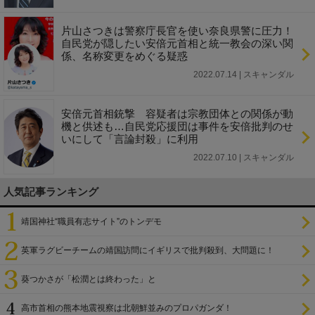
片山さつきは警察庁長官を使い奈良県警に圧力！
自民党が隠したい安倍元首相と統一教会の深い関
係、名称変更をめぐる疑惑
2022.07.14 | スキャンダル
安倍元首相銃撃 容疑者は宗教団体との関係が動
機と供述も…自民党応援団は事件を安倍批判のせ
いにして「言論封殺」に利用
2022.07.10 | スキャンダル
人気記事ランキング
靖国神社“職員有志サイト”のトンデモ
英軍ラグビーチームの靖国訪問にイギリスで批判殺到、大問題に！
葵つかさが「松潤とは終わった」と
高市首相の熊本地震視察は北朝鮮並みのプロパガンダ！