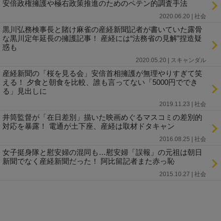
安倍政権擁護や極右政策推進のためのペテン的調査手法
2020.06.20 | 社会
黒川弘務検事長と賭け麻雀の産経新聞記者が書いていた露骨
な黒川定年延長の擁護記事！ 産経には“法務省の見解”捏造疑
惑も
2020.05.20 | スキャンダル
産経新聞の「桜を見る会」安倍首相擁護が無理やりすぎて笑
える！ 夕食と朝食を比較、誰も言ってない「5000円ででき
る」見出しに
2019.11.23 | 社会
井筒監督が「在日差別」描いた映画めぐるマスコミの差別的
対応を暴露！ 電通が土下座、産経は取材ドタキャン
2016.08.25 | 社会
女子挺身隊と慰安婦の混同も…慰安婦「誤報」の元祖は朝日
新聞でなく産経新聞だった！ 阿比留記者また赤っ恥
2015.10.27 | 社会