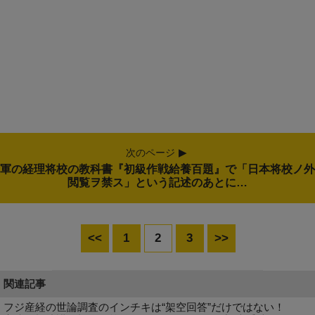
次のページ
軍の経理将校の教科書『初級作戦給養百題』で「日本将校ノ外
閲覧ヲ禁ス」という記述のあとに…
<<
1
2
3
>>
関連記事
フジ産経の世論調査のインチキは“架空回答”だけではない！