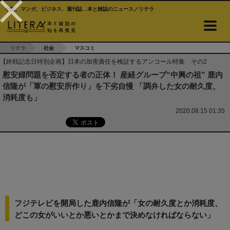
小説、マンガ、ビジネス、週刊誌…本と雑誌のニュース／リテラ
リテラ
社会
マスコミ
【終戦記念日特別企画】日本の加害責任を検証するアンコール特集 その2
慰安婦問題を否定する者の正体！ 産経グループ“中興の祖” 鹿内
信隆が「軍の慰安所作り」を下劣自慢 「調弁した女の耐久度、
消耗度も」
2020.08.15 01:35
フジテレビを開局した鹿内信隆が「女の耐久度とか消耗度、
どこの女がいいとか悪いとかまで決めなければならない」