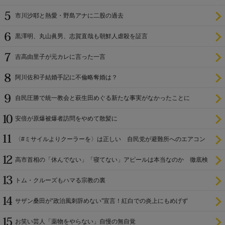
市川沙耶と熱愛・野島アナに二股の過去
黒澤明、丸山眞男、志賀直哉も朝鮮人虐殺を証言
吉高由里子が元カレに言った一言
阿川佐和子結婚手記に不倫略奪婚は？
自民圧勝で統一教会と萩生田めぐる新たな事実がなかったことに
安倍が原爆被爆者訪問をやめて散髪に
〈#ミサイルよりクーラーを〉は正しい 自民党が避難所へのエアコン
設置を遅らせてきた
高市首相の「休んでない」「寝てない」アピールは本当なのか 徹底検
証
トム・クルーズもハマる宗教の裏
サザン桑田が“政治風刺辞めない”宣言！紅白での炎上にもめげず
お笑い芸人「薬物をやらない」自慢の無自覚