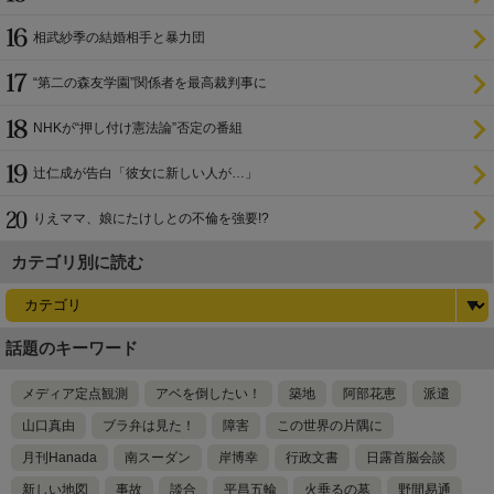
相武紗季の結婚相手と暴力団
“第二の森友学園”関係者を最高裁判事に
NHKが“押し付け憲法論”否定の番組
辻仁成が告白「彼女に新しい人が…」
りえママ、娘にたけしとの不倫を強要!?
カテゴリ別に読む
話題のキーワード
メディア定点観測
アベを倒したい！
築地
阿部花恵
派遣
山口真由
ブラ弁は見た！
障害
この世界の片隅に
月刊Hanada
南スーダン
岸博幸
行政文書
日露首脳会談
新しい地図
事故
談合
平昌五輪
火垂るの墓
野間易通