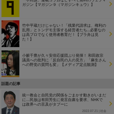
ガジン【マガジン９（マガジンキュウ）】
竹中平蔵だけじゃない！「残業代請求は、権利の
乱用」とトンデモ主張する経営者たち...必要なの
は高プロでなく使用者教育だ！【ブラ弁は見
た！】
小籔千豊が久々安倍応援団ぶり発揮！ 和田政宗
議員への批判に「反自民の人の見方」「麻生さん
への野党の質問も変」【メディア定点観測】
話題の記事
統一教会と自民党の関係をごまかす動きがいまだ
に…民放は有田芳生に発言自粛を要求、NHKで
は政界への言及がタブーに
2022.07.21 | 社会