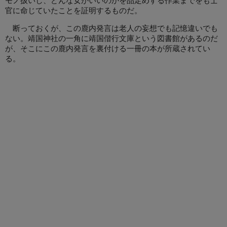
モノ扱いし、どんな女がいいのかを品定めする作業までをも士
官に命じていたことを証明するものだ。
断っておくが、この鹿内発言は老人の妄想でも記憶違いでも
ない。靖国神社の一角に靖国偕行文庫という図書館があるのだ
が、そこにこの鹿内発言を裏付ける一冊の本が所蔵されてい
る。