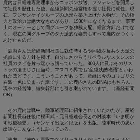
鹿内は日経連専務理事からニッポン放送、フジテレビを開局し
て社長を歴任した後、産経新聞の経営権を握り社長に就任。現
在、フジサンケイグループの原形を築き上げた人物だ。その権
力と政治力は絶大なものがあり、1990年になくなるまで、事実
上のオーナーとして同グループを独裁支配。経営方針だけでな
く、現在の同グループのタカ派的な姿勢もすべて鹿内がつくり
あげたものだ。
「鹿内さんは産経新聞社長に就任時するや同紙を反共タカ派の
拠点にする方針を掲げ、自分にさからうリベラルなスタンスの
社員のクビを片っ端から切っていった。800人に及ぶそのリス
トラの凄まじさは当時、マスコミ界でも“産経残酷物語”といわ
れたほどです。こういうことがあって、産経は今のゴリゴリの
右派一色に染まった訳です。この鹿内さんのDNAはもちろん、
現在の経営陣、編集幹部にも引き継がれています」（産経新聞
OB）
その鹿内は戦中、陸軍経理部に招集されていたのだが、産経
新聞社長就任後に桜田武・元日経連会長との対談本『いま明か
す戦後秘史』（サンケイ出版／絶版）を出版。陸軍時代の思い
出話をこんなふうに語っている。
「鹿内 （前略）軍隊でなけりゃありえないことだろうけど、