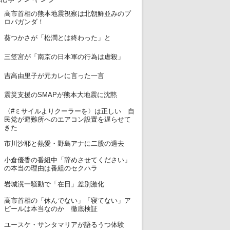
高市首相の熊本地震視察は北朝鮮並みのプ
1
ロパガンダ！
2
葵つかさが「松潤とは終わった」と
3
三笠宮が「南京の日本軍の行為は虐殺」
4
吉高由里子が元カレに言った一言
5
震災支援のSMAPが熊本大地震に沈黙
〈#ミサイルよりクーラーを〉は正しい 自
6
民党が避難所へのエアコン設置を遅らせて
きた
7
市川沙耶と熱愛・野島アナに二股の過去
小倉優香の番組中「辞めさせてください」
8
の本当の理由は番組のセクハラ
9
岩城滉一騒動で「在日」差別激化
高市首相の「休んでない」「寝てない」ア
10
ピールは本当なのか 徹底検証
11
ユースケ・サンタマリアが語るうつ体験