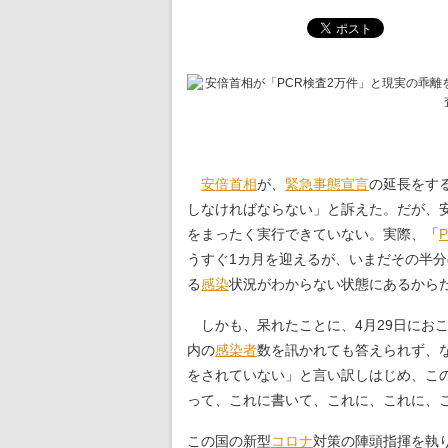
安倍首相
が、
緊急事態宣言
の延長をす
しなければならない」と訴えた。だが、
をまったく実行できていない。実際、「
うすぐ1カ月を迎えるが、いまだその半
る
感染
状況がわからない状態にあるから
しかも、呆れたことに、4月29日にお
内の
感染者
数を訊かれても答えられず、
をされていない」と言い訳しはじめ、こ
って、これに書いて、これに、これに、
この国の新型
コロナ
対策の陣頭指揮を執