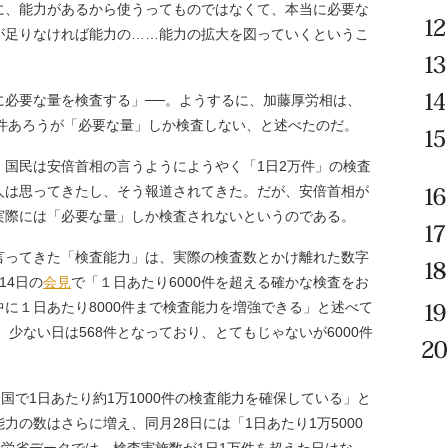
に、能力があるから使うってものではなくて、本当に必要な
が足りなければ能力の……能力の拡大を図っていくというこ
に必要な量を検査する」──。ようするに、加藤厚労相は、
万件あろうが「必要な量」しか検査しない、と述べたのだ。
。国民は安倍首相の言うようにようやく「1日2万件」の検査
人は思ってきたし、そう報道されてきた。だが、安倍首相が
実際には「必要な量」しか検査されないというのである。
ってきた「検査能力」は、実際の検査数とかけ離れた数字
14日の
会見
で「１日あたり6000件を超える確かな検査をお
に１日あたり8000件まで検査能力を増強できる」と述べて
、少ない日は568件となっており、とてもじゃないが6000件
国で1日あたり約1万1000件の検査能力を確保している」と
の数はさらに増え、同月28日には「1日あたり1万5000