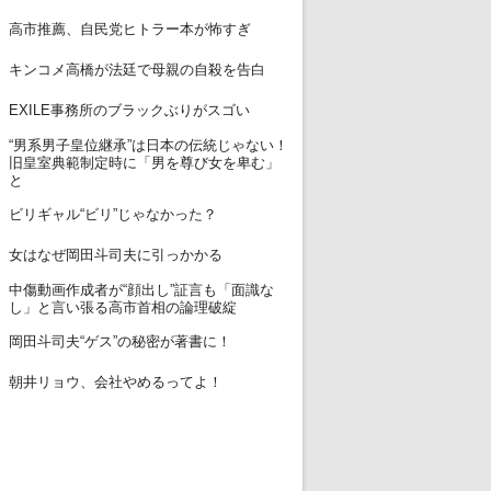
12
高市推薦、自民党ヒトラー本が怖すぎ
13
キンコメ高橋が法廷で母親の自殺を告白
14
EXILE事務所のブラックぶりがスゴい
“男系男子皇位継承”は日本の伝統じゃない！
15
旧皇室典範制定時に「男を尊び女を卑む」
と
16
ビリギャル“ビリ”じゃなかった？
17
女はなぜ岡田斗司夫に引っかかる
中傷動画作成者が“顔出し”証言も「面識な
18
し」と言い張る高市首相の論理破綻
19
岡田斗司夫“ゲス”の秘密が著書に！
20
朝井リョウ、会社やめるってよ！