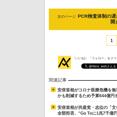
PCR検査体制の
次のページ
開
1
「いいね!」「フォロー」をク
関連記事
安倍首相がコロナ医療危機を無
かも削減するため予算644億円
安倍首相が共産党・志位の「文
全部拒否、“Go Toに1兆7千