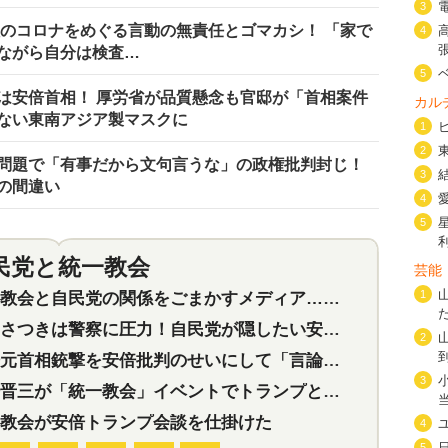
3
徹のコロナをめぐる言動の無責任とゴマカシ！ 「家で
4
ながら自分は検査…
5
は安倍首相！ 厚労省が品質懸念も官邸が「首相案件
カル
ない東南アジア製マスクに
1
2
問題で「有事だから文句言うな」の政権批判封じ！
3
の間違い
4
5
民党と統一教会
特集
2
芸能
1
会と自民党の関係をごまかすメディア…民放は有田芳生に発言自粛を要求
つきは警察に圧力！自民党が隠したい安倍元首相と統一教会の深い関係
2
首相銃撃を安倍批判のせいにして「言論封殺」に利用する自民党応援団
3
三が「統一教会」イベントでトランプと演説！同性婚や夫婦別姓を攻撃
教会が安倍トランプ会談を仕掛けた
4
5