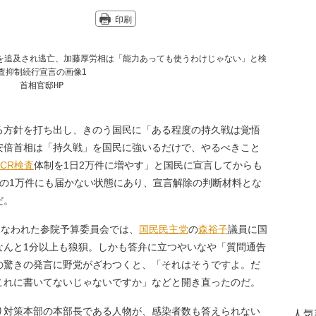
印刷
首相官邸HP
る方針を打ち出し、きのう国民に「ある程度の持久戦は覚悟
安倍首相は「持久戦」を国民に強いるだけで、やるべきこと
PCR検査
体制を1日2万件に増やす」と国民に宣言してからも
分の1万件にも届かない状態にあり、宣言解除の判断材料とな
だ。
こなわれた参院予算委員会では、
国民民主党
の
森裕子
議員に国
なんと1分以上も狼狽。しかも答弁に立つやいなや「質問通告
の驚きの発言に野党がざわつくと、「それはそうですよ。だ
これに書いてないじゃないですか」などと開き直ったのだ。
り対策本部の本部長である人物が、感染者数も答えられない
人気