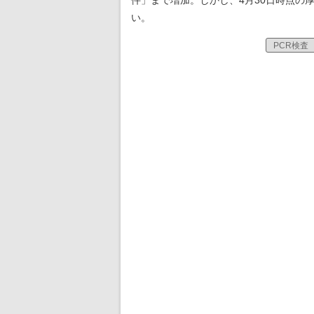
件」まで増加。しかし、4月30日時点の
い。
PCR検査