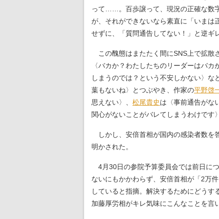
って……。百歩譲って、現況の正確な数
が、それができないなら素直に「いまは
せずに、「質問通告してない！」と逆ギ
この醜態はまたたく間にSNS上で拡散
〈バカか？わたしたちのリーダーはバカ
しまうのでは？という不安しかない〉な
葉もないね〉とつぶやき、作家の
平野啓
思えない〉、
松尾貴史
は〈事前通告がな
関心がないことがバレてしまうわけです
しかし、安倍首相が国内の感染者数を答
明かされた。
4月30日の参院予算委員会では前日につ
ないにもかかわらず、安倍首相が「2万
していると指摘。解決するためにどうす
加藤厚労相がキレ気味にこんなことを言