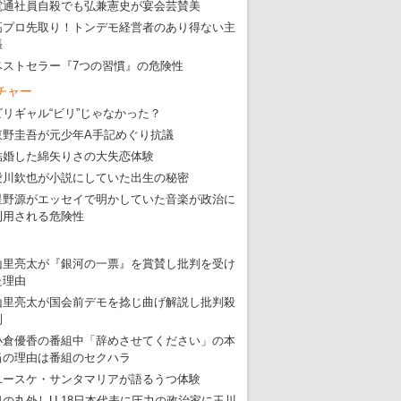
電通社員自殺でも弘兼憲史が宴会芸賛美
高プロ先取り！トンデモ経営者のあり得ない主
張
ベストセラー『7つの習慣』の危険性
チャー
ビリギャル“ビリ”じゃなかった？
東野圭吾が元少年A手記めぐり抗議
結婚した綿矢りさの大失恋体験
愛川欽也が小説にしていた出生の秘密
星野源がエッセイで明かしていた音楽が政治に
利用される危険性
東京五輪強行開催特別企画 大ウソだら
山里亮太が『銀河の一票』を賞賛し批判を受け
・
五輪入場行進にすぎやまこういちの曲、杉田水脈のLGB
た理由
・
大ウソだらけの東京五輪！ 安倍・菅・森はどんな嘘を
山里亮太が国会前デモを捻じ曲げ解説し批判殺
到
・
五輪サッカー・久保建英が南アの陽性者に「僕らに損ではない」
小倉優香の番組中「辞めさせてください」の本
・
五輪関係者が入国当日、築地を散歩！
当の理由は番組のセクハラ
・
五輪でIOCラウンジ以外にVIPルーム、広告代理店は物品購入
ユースケ・サンタマリアが語るうつ体験
日の丸外しU-18日本代表に圧力の政治家に玉川