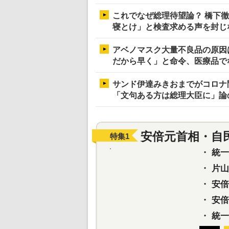
これでなぜ総理待望論？ 橋下
寝とけ」と検査求める声を封じ
アベノマスク大量不良品の原因
だから早く」と命令、医療品で
サンド伊達みきおまでがコロナ
「文句ある方は総理大臣に」論
安倍元首相・自
特集
1
・
統一教
・
片山さ
・
安倍元
・
安倍晋
・
統一