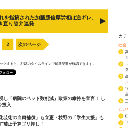
遅れを指摘された加藤勝信厚労相は逆ギレ、
き直り答弁連発
カテ
2
次のページ
社会
1
リックすると、SNSのタイムラインで最新記事が確認できます。
2
3
4
視し「病院のベッド数削減」政策の維持を宣言！ し
5
を投入
ビジ
1
化芸術の自粛補償」も立憲・枝野の「学生支援」も
2
億円”補正予算ゴリ押し！