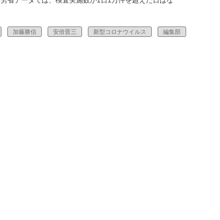
厚労省データでは、検査実施数が1日1万件を超えた日はな
加藤勝信
安倍晋三
新型コロナウイルス
編集部