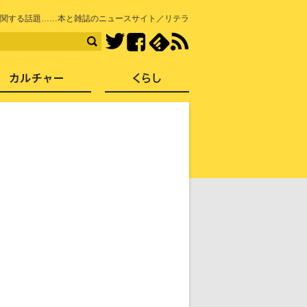
知を再発見
関する話題……本と雑誌のニュースサイト／リテラ
Facebook
feedly
RSS
Twitter
ス
社会
カルチャー
くらし