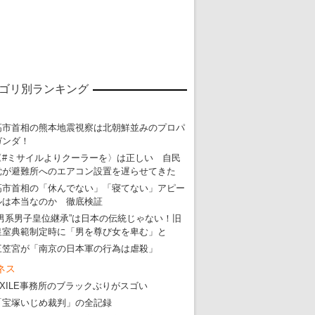
ゴリ別ランキング
高市首相の熊本地震視察は北朝鮮並みのプロパ
ガンダ！
〈#ミサイルよりクーラーを〉は正しい 自民
党が避難所へのエアコン設置を遅らせてきた
高市首相の「休んでない」「寝てない」アピー
ルは本当なのか 徹底検証
“男系男子皇位継承”は日本の伝統じゃない！旧
皇室典範制定時に「男を尊び女を卑む」と
三笠宮が「南京の日本軍の行為は虐殺」
ネス
EXILE事務所のブラックぶりがスゴい
「宝塚いじめ裁判」の全記録