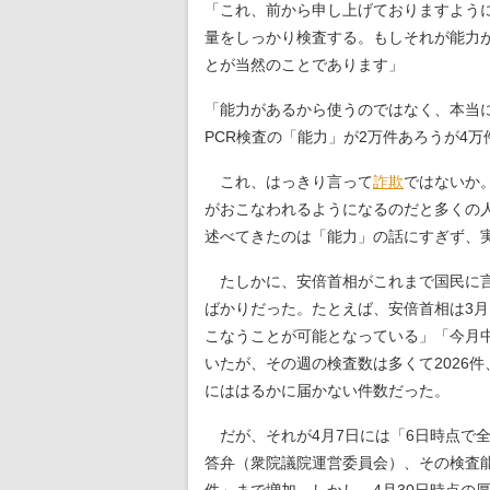
「これ、前から申し上げておりますよう
量をしっかり検査する。もしそれが能力
とが当然のことであります」
「能力があるから使うのではなく、本当
PCR検査の「能力」が2万件あろうが4
これ、はっきり言って
詐欺
ではないか
がおこなわれるようになるのだと多くの
述べてきたのは「能力」の話にすぎず、
たしかに、安倍首相がこれまで国民に言
ばかりだった。たとえば、安倍首相は3月
こなうことが可能となっている」「今月中
いたが、その週の検査数は多くて2026件
にははるかに届かない件数だった。
だが、それが4月7日には「6日時点で全
答弁（衆院議院運営委員会）、その検査能力