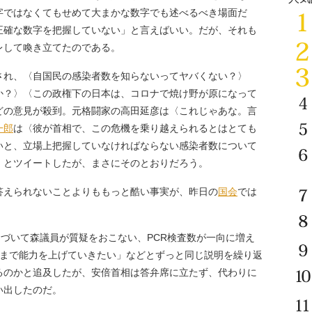
字ではなくてもせめて大まかな数字でも述べるべき場面だ
正確な数字を把握していない」と言えばいい。だが、それも
レして喚き立てたのである。
され、〈自国民の感染者数を知らないってヤバくない？〉
か？〉〈この政権下の日本は、コロナで焼け野が原になって
どの意見が殺到。元格闘家の高田延彦は〈これじゃあな。言
一郎
は〈彼が首相で、この危機を乗り越えられるとはとても
いと、立場上把握していなければならない感染者数について
〉とツイートしたが、まさにそのとおりだろう。
えられないことよりももっと酷い事実が、昨日の
国会
では
づいて森議員が質疑をおこない、PCR検査数が一向に増え
件まで能力を上げていきたい」などとずっと同じ説明を繰り返
るのかと追及したが、安倍首相は答弁席に立たず、代わりに
い出したのだ。