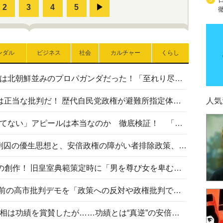
ンダル
ビジネス
社会
カルチャー
くらし
高市首相の熊本地震避難所視察は北朝鮮並みのプロパガンダだった！「至れり尽くせり」の選ばれた避難所の一方で実態は…
〈#ミサイルよりクーラーを〉は正当な批判だ！ 歴代自民党政権が避難所指定体育館へのエアコン設置を遅らせてきた客観的事実
人気
高市首相の「休んでない」「寝てない」アピールは本当なのか 徹底検証！ 「資料読み込み」「アイロンがけ」も矛盾だらけ…
相模原事件から10年──植松死刑囚の優生思想と、安倍政権の障がい者排除政策、右派勢力の差別主義との関係を改めて問う
“男系男子の皇位継承”は明治期の創作！ 旧皇室典範策定時に「男を尊び女を卑むの慣習、人民の脳髄」とトンデモ論で女性天皇を否定
山里亮太が『DayDay.』で国会前の高市批判デモを「政策への反対や政権批判でない」と捻じ曲げ解説 デモ参加者から批判殺到
安倍晋三元首相の命日で高市首相は功績を賞賛したが……功績とは“真逆”の安倍元首相のトンデモ発言を振り返る