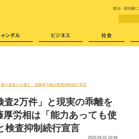
LITERA／リテラ 本と雑誌の
政治・政治家に
芸能・エンタメ
スキャンダル
ビジネ
の矛盾を追及され逃亡、加藤厚労相は検査抑制続行宣言
検査2万件」と現実の乖離を
藤厚労相は「能力あっても使
と検査抑制続行宣言
2020.05.01 10:46