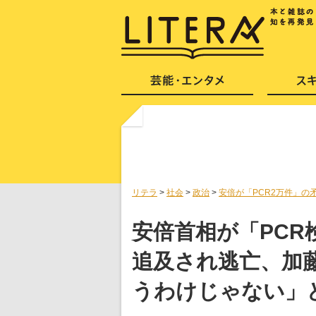
リテラ
>
社会
>
政治
>
安倍が「PCR2万件」
安倍首相が「PCR
追及され逃亡、加
うわけじゃない」