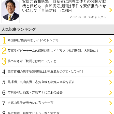
安倍元首相銃撃 容疑者は宗教団体との関係が動
機と供述も…自民党応援団は事件を安倍批判のせ
いにして「言論封殺」に利用
2022.07.10 | スキャンダル
人気記事ランキング
靖国神社“職員有志サイト”のトンデモ
英軍ラグビーチームの靖国訪問にイギリスで批判殺到、大問題に！
葵つかさが「松潤とは終わった」と
高市首相の熊本地震視察は北朝鮮並みのプロパガンダ！
黒澤明、丸山眞男、志賀直哉も朝鮮人虐殺を証言
市川沙耶と熱愛・野島アナに二股の過去
吉高由里子が元カレに言った一言
高市推薦、自民党ヒトラー本が怖すぎ