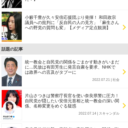
小籔千豊が久々安倍応援団ぶり発揮！ 和田政宗
議員への批判に「反自民の人の見方」「麻生さん
への野党の質問も変」【メディア定点観測】
話題の記事
統一教会と自民党の関係をごまかす動きがいまだ
に…民放は有田芳生に発言自粛を要求、NHKで
は政界への言及がタブーに
2022.07.21 | 社会
片山さつきは警察庁長官を使い奈良県警に圧力！
自民党が隠したい安倍元首相と統一教会の深い関
係、名称変更をめぐる疑惑
2022.07.14 | スキャンダル