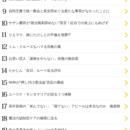
自民圧勝で統一教会と萩生田めぐる新たな事実がなかったことに
サザン桑田が“政治風刺辞めない”宣言！紅白での炎上にもめげず
りえママ、娘にたけしとの不倫を強要!?
トム・クルーズもハマる宗教の裏
お笑い芸人「薬物をやらない」自慢の無自覚
たかじん「在日」ルーツ迫る評伝
NHKが“押し付け憲法論”否定の番組
ユースケ・サンタマリアが語るうつ体験
高市首相の「休んでない」「寝てない」アピールは本当なのか 徹底検
証
魔法の認知症ケアの秘密に迫る