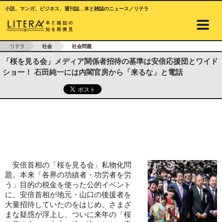
小説、マンガ、ビジネス、週刊誌…本と雑誌のニュース／リテラ
リテラ
社会
社会問題
「桜を見る会」メディア関係者招待の基準は安倍応援団とワイド
ショー！ 石田純一には内閣官房から「来るな」と電話
安倍首相の「桜を見る会」私物化問
題。本来「各界の功績者・功労者を労
う」目的の税金を使った公的イベント
に、安倍首相が地元・山口の後援者を
大量招待していたのをはじめ、さまざ
まな疑惑が浮上し、ついに来年の「桜