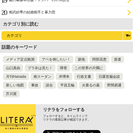
嵐の暴露本出版！メンバーの不仲話も
相武紗季の結婚相手と暴力団
カテゴリ別に読む
話題のキーワード
メディア定点観測
アベを倒したい！
築地
阿部花恵
派遣
山口真由
ブラ弁は見た！
障害
この世界の片隅に
月刊Hanada
南スーダン
岸博幸
行政文書
日露首脳会談
新しい地図
事故
談合
平昌五輪
火垂るの墓
野間易通
芥川賞
リテラをフォローする
フォローすると、タイムラインで
リテラの最新記事が確認できます。