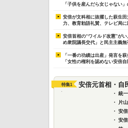
「子供を産んだら女じゃない」
安倍が文科相に抜擢した萩生田
力、教育勅語礼賛、テレビ局に
安倍首相の“ワイルド改憲”が
め衆院議長交代」と民主主義無
「一番の功績は出産」発言を萩
「女性の権利を認めない安倍自
安倍元首相・自
特集
1
・
統一教
・
片山さ
・
安倍元
・
安倍晋