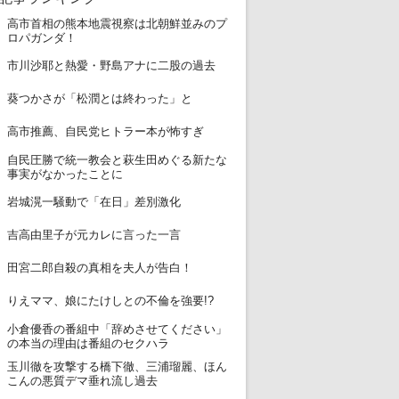
高市首相の熊本地震視察は北朝鮮並みのプ
1
ロパガンダ！
2
市川沙耶と熱愛・野島アナに二股の過去
3
葵つかさが「松潤とは終わった」と
4
高市推薦、自民党ヒトラー本が怖すぎ
自民圧勝で統一教会と萩生田めぐる新たな
5
事実がなかったことに
6
岩城滉一騒動で「在日」差別激化
7
吉高由里子が元カレに言った一言
8
田宮二郎自殺の真相を夫人が告白！
9
りえママ、娘にたけしとの不倫を強要!?
小倉優香の番組中「辞めさせてください」
10
の本当の理由は番組のセクハラ
玉川徹を攻撃する橋下徹、三浦瑠麗、ほん
11
こんの悪質デマ垂れ流し過去