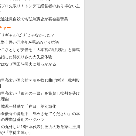
高プロ先取り！トンデモ経営者のあり得ない主
張
電通社員自殺でも弘兼憲史が宴会芸賛美
チャー
ビリギャル“ビリ”じゃなかった？
東野圭吾が元少年A手記めぐり抗議
かこさとしが安倍を「大本営の戦後版」と痛罵
結婚した綿矢りさの大失恋体験
女はなぜ岡田斗司夫に引っかかる
山里亮太が国会前デモを捻じ曲げ解説し批判殺
到
東京五輪強行開催特別企画 大ウソだら
山里亮太が『銀河の一票』を賞賛し批判を受け
・
五輪入場行進にすぎやまこういちの曲、杉田水脈のLGB
た理由
岩城滉一騒動で「在日」差別激化
・
大ウソだらけの東京五輪！ 安倍・菅・森はどんな嘘を
小倉優香の番組中「辞めさせてください」の本
・
五輪サッカー・久保建英が南アの陽性者に「僕らに損ではない」
当の理由は番組のセクハラ
日の丸外しU-18日本代表に圧力の政治家に玉川
・
五輪関係者が入国当日、築地を散歩！
徹が「学徒出陣か」