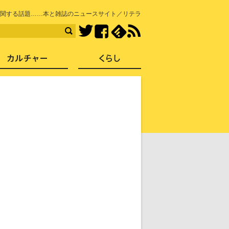
知を再発見
関する話題……本と雑誌のニュースサイト／リテラ
Facebook
feedly
RSS
Twitter
ス
社会
カルチャー
くらし