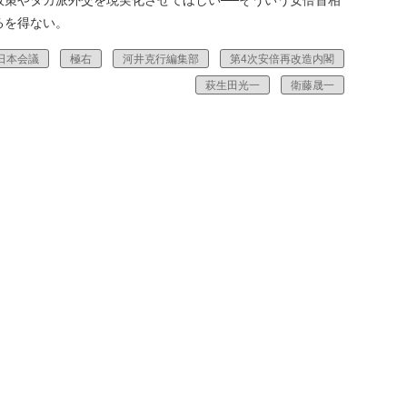
政策やタカ派外交を現実化させてほしい──そういう安倍首相
るを得ない。
日本会議
極右
河井克行編集部
第4次安倍再改造内閣
萩生田光一
衛藤晟一