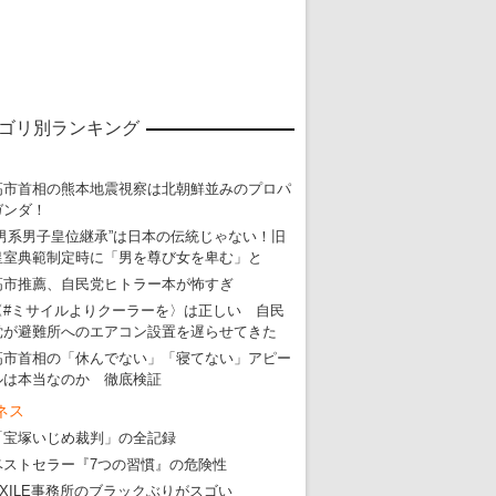
ゴリ別ランキング
高市首相の熊本地震視察は北朝鮮並みのプロパ
ガンダ！
“男系男子皇位継承”は日本の伝統じゃない！旧
皇室典範制定時に「男を尊び女を卑む」と
高市推薦、自民党ヒトラー本が怖すぎ
〈#ミサイルよりクーラーを〉は正しい 自民
党が避難所へのエアコン設置を遅らせてきた
高市首相の「休んでない」「寝てない」アピー
ルは本当なのか 徹底検証
ネス
「宝塚いじめ裁判」の全記録
ベストセラー『7つの習慣』の危険性
EXILE事務所のブラックぶりがスゴい