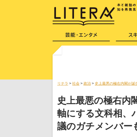
リテラ
>
社会
>
政治
>
史上最悪の極右内閣が誕
史上最悪の極右内
軸にする文科相、
議のガチメンバー