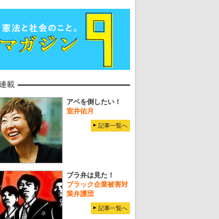
・
五輪でIOCラウンジ以外にVIPルーム、広告代理店は物品購入
連載
アベを倒したい！
室井佑月
記事一覧へ
ブラ弁は見た！
ブラック企業被害対
策弁護団
記事一覧へ