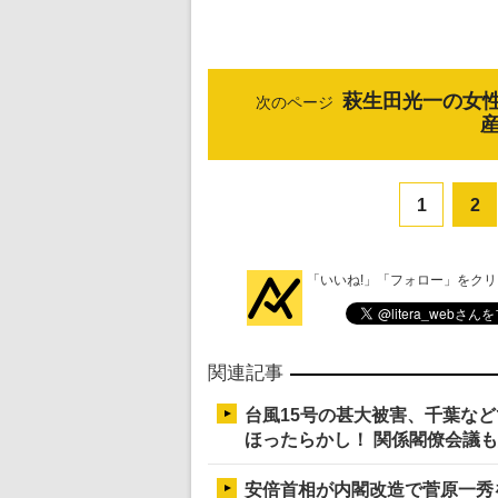
萩生田光一の女
次のページ
1
2
「いいね!」「フォロー」をク
関連記事
台風15号の甚大被害、千葉な
ほったらかし！ 関係閣僚会議
安倍首相が内閣改造で菅原一秀