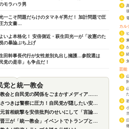
のモラハラ男
4
光一こそ問題だらけのタマネギ男だ！ 加計問題で圧
5
圧力文書…
カル
1
いよいよ本格化！ 安倍側近・萩生田光一が「改憲のた
2
視の暴論ぶち上げ
3
4
生田幹事長代行が女性差別丸出し擁護…参院選は
5
民党の是非」も争点だ！
芸能
1
民党と統一教会
特集
2
2
会と自民党の関係をごまかすメディア…民放は有田芳生に発言自粛を要求
3
つきは警察に圧力！自民党が隠したい安倍元首相と統一教会の深い関係
4
首相銃撃を安倍批判のせいにして「言論封殺」に利用する自民党応援団
三が「統一教会」イベントでトランプと演説！同性婚や夫婦別姓を攻撃
5