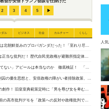
教会が安倍トランプ会談を仕掛けた
ンダル
ビジネス
社会
カルチャー
くらし
人気
高市首相の熊本地震避難所視察は北朝鮮並みのプロパガンダだった！「至れり尽くせり」の選ばれた避難所の一方で実態は…
〈#ミサイルよりクーラーを〉は正当な批判だ！ 歴代自民党政権が避難所指定体育館へのエアコン設置を遅らせてきた客観的事実
高市首相の「休んでない」「寝てない」アピールは本当なのか 徹底検証！ 「資料読み込み」「アイロンがけ」も矛盾だらけ…
相模原事件から10年──植松死刑囚の優生思想と、安倍政権の障がい者排除政策、右派勢力の差別主義との関係を改めて問う
“男系男子の皇位継承”は明治期の創作！ 旧皇室典範策定時に「男を尊び女を卑むの慣習、人民の脳髄」とトンデモ論で女性天皇を否定
山里亮太が『DayDay.』で国会前の高市批判デモを「政策への反対や政権批判でない」と捻じ曲げ解説 デモ参加者から批判殺到