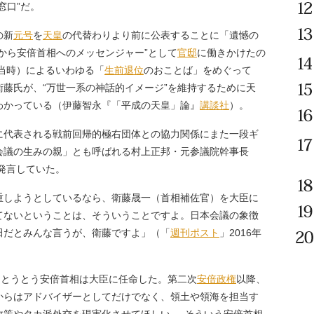
窓口”だ。
の新
元号
を
天皇
の代替わりより前に公表することに「遺憾の
から安倍首相へのメッセンジャー”として
官邸
に働きかけたの
当時）によるいわゆる「
生前退位
のおことば」をめぐって
藤氏が、“万世一系の神話的イメージ”を維持するために天
わかっている（伊藤智永『「平成の天皇」論』
講談社
）。
代表される戦前回帰的極右団体との協力関係にまた一段ギ
会議の生みの親」とも呼ばれる村上正邦・元参議院幹事長
発言していた。
重しようとしているなら、衛藤晟一（首相補佐官）を大臣に
てないということは、そういうことですよ。日本会議の象徴
田だとみんな言うが、衛藤ですよ」（「
週刊ポスト
」2016年
、とうとう安倍首相は大臣に任命した。第二次
安倍政権
以降、
からはアドバイザーとしてだけでなく、領土や領海を担当す