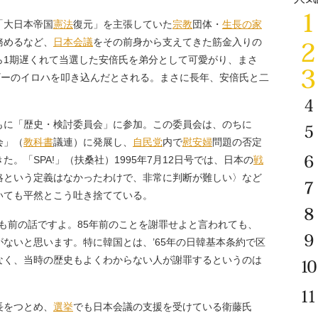
「大日本帝国
憲法
復元」を主張していた
宗教
団体・
生長の家
務めるなど、
日本会議
をその前身から支えてきた筋金入りの
ら1期遅くれて当選した安倍氏を弟分として可愛がり、まさ
ギーのイロハを叩き込んだとされる。まさに長年、安倍氏と二
。
に「歴史・検討委員会」に参加。この委員会は、のちに
会」（
教科書
議連）に発展し、
自民党
内で
慰安婦
問題の否定
。「SPA!」（扶桑社）1995年7月12日号では、日本の
戦
略という定義はなかったわけで、非常に判断が難しい〉など
いても平然とこう吐き捨てている。
年も前の話ですよ。85年前のことを謝罪せよと言われても、
ないと思います。特に韓国とは、’65年の日韓基本条約で区
なく、当時の歴史もよくわからない人が謝罪するというのは
長をつとめ、
選挙
でも日本会議の支援を受けている衛藤氏