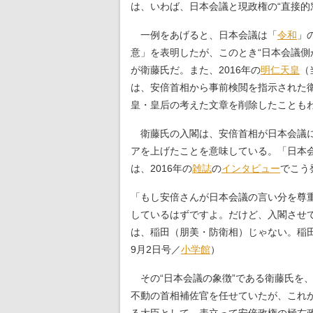
は、いわば、日本会議と現政権の“直接的
一例をあげると、日本会議は「
令和
」
意」を表明したが、このとき“日本会議側
が衛藤氏だ。また、2016年の
明仁天皇
（
は、安倍首相から事前検閲を指示された衛
皇・皇后の考えた文章を削除したことも
衛藤氏の入閣は、安倍首相が日本会議に
アを上げたことを意味している。「日本
は、2016年の
雑誌
の
インタビュー
でこう
「もし安倍さんが日本会議の言い分を尊
しているはずですよ。だけど、入閣させ
は、稲田（朋美・防衛相）じゃない。稲
9月2日号／
小学館
）
その“日本会議の象徴”である衛藤氏を
不動の首相補佐官を任せていたが、これ