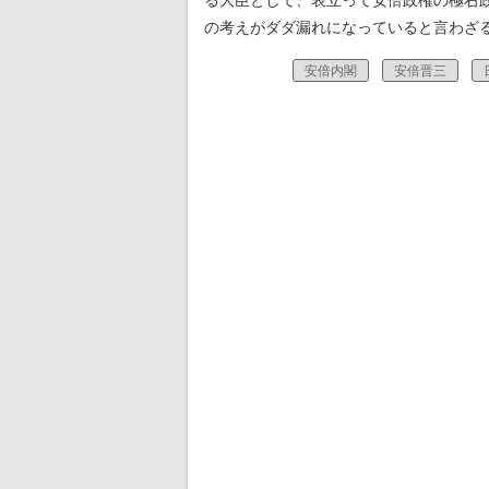
る大臣として、表立って安倍政権の極右
の考えがダダ漏れになっていると言わざ
安倍内閣
安倍晋三