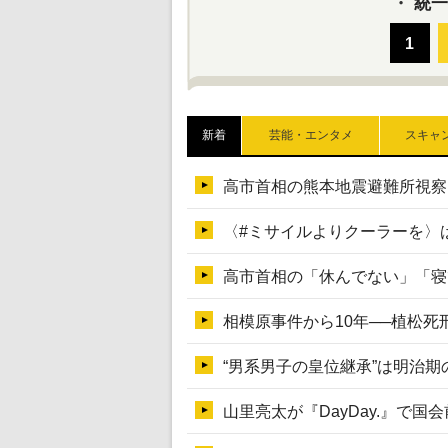
・
統一
新着
芸能・エンタメ
スキャ