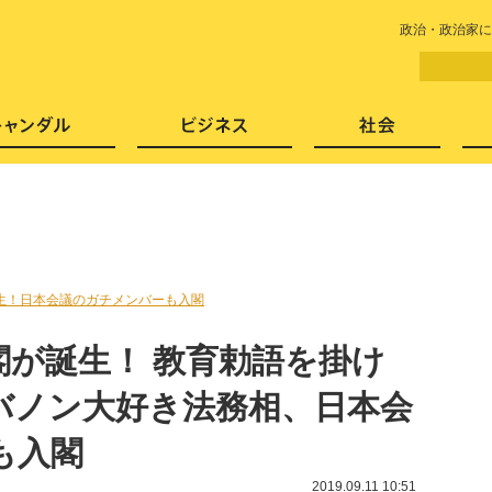
LITERA／リテラ 本と雑誌の
政治・政治家に
芸能・エンタメ
スキャンダル
ビジネ
生！日本会議のガチメンバーも入閣
閣が誕生！ 教育勅語を掛け
バノン大好き法務相、日本会
も入閣
2019.09.11 10:51