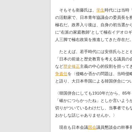
そもそも衛藤氏は、
学生
時代には当時
の活動家で、日本青年協議会の委員長を
極右だ。政界入り後は、自身の初当選か
に“右派の家庭教師”として極右イデオロ
人三脚で極右政策を推進してきた存在だ
たとえば、若手時代には安倍氏らととも
「日本の前途と歴史教育を考える議員の
など
歴史修正
主義の中心的役割を担ってきた
争責任
を〈侵略か否かの問題は、当時侵
と語り、大日本帝国による韓国併合につ
〈韓国併合にしても1910年だから、85
「確かにつらかったね」としか言いようが
切りがついているわけだし、当事者でも
おかしな話じゃありませんか。〉
現在も日本会議
国会
議員懇談会の幹事