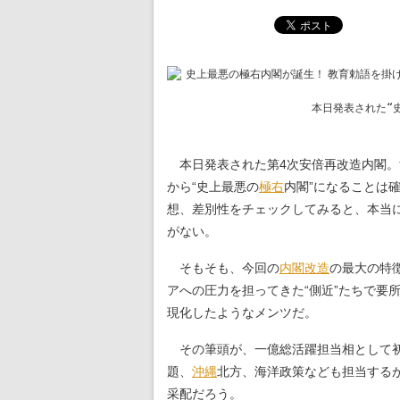
本日発表された“
本日発表された第4次安倍再改造内閣。
から“史上最悪の
極右
内閣”になることは
想、差別性をチェックしてみると、本当
がない。
そもそも、今回の
内閣改造
の最大の特
アへの圧力を担ってきた“側近”たちで要
現化したようなメンツだ。
その筆頭が、一億総活躍担当相として初
題、
沖縄
北方、海洋政策なども担当する
采配だろう。