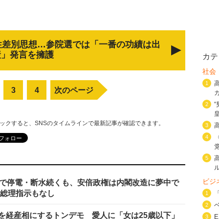
性差別思想…参院選では「一番の功績は出
産」発言を擁護
カテ
社会
1
3
4
次のページ
2
リックすると、SNSのタイムラインで最新記事が確認できます。
3
4
5
ビジ
どで停電・断水続くも、安倍政権は内閣改造に夢中で
も総理指示もなし
1
2
を経産相にするトンデモ 愛人に「女は25歳以下」
3