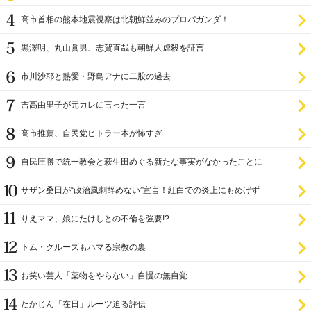
高市首相の熊本地震視察は北朝鮮並みのプロパガンダ！
黒澤明、丸山眞男、志賀直哉も朝鮮人虐殺を証言
市川沙耶と熱愛・野島アナに二股の過去
吉高由里子が元カレに言った一言
高市推薦、自民党ヒトラー本が怖すぎ
自民圧勝で統一教会と萩生田めぐる新たな事実がなかったことに
サザン桑田が“政治風刺辞めない”宣言！紅白での炎上にもめげず
りえママ、娘にたけしとの不倫を強要!?
トム・クルーズもハマる宗教の裏
お笑い芸人「薬物をやらない」自慢の無自覚
たかじん「在日」ルーツ迫る評伝