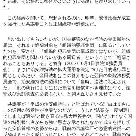
た結果、その解釈に都合がよいように法改正を繰り返していっ
た。
この経緯を聞いて、想起されるのは、昨年、安倍政権が成立
を強行した共謀罪こと改正組織犯罪処罰法だ。
思い出してもらいたいが、国会審議のなか当時の金田勝年法
相は、それまで処罰対象を「組織的犯罪集団」に限るとしてい
たのを一変させ、「組織的犯罪集団の構成員ではないが、組織
的犯罪集団と関わり合いがある周辺者」ということで「処罰さ
れることもありうる」と答弁（2017年6月1日参院法務委員
会）。まさに治安維持法の拡大運用を決定づけた目的遂行罪と
同じしくみだが、金田法相はこの答弁をした翌日の衆院法務委
員会で、治安維持法の認識について「当時、適法に制定され
た」「刑の執行により生じた損害を賠償すべき理由はなく、謝
罪及び実態調査の必要もない」と開き直りさえ見せていた。
共謀罪が「平成の治安維持法」と呼ばれている理由はまさに
この適用の恣意性が重要なのだが、こうした“法案を一度制定し
てしまえば適法”と開き直る法務大臣答弁や、国内だけでなく国
連の特別報告者からも強い懸念が示されたなかで成立を押し切
った安倍首相の姿勢からは、戦前の言論弾圧や恣意的逮捕への
反省はまったく感じられない。いや、それどころか、戦前の特