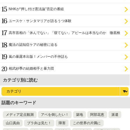
NHKが“押し付け憲法論”否定の番組
ユースケ・サンタマリアが語るうつ体験
高市首相の「休んでない」「寝てない」アピールは本当なのか 徹底検
証
魔法の認知症ケアの秘密に迫る
嵐の暴露本出版！メンバーの不仲話も
相武紗季の結婚相手と暴力団
カテゴリ別に読む
話題のキーワード
メディア定点観測
アベを倒したい！
築地
阿部花恵
派遣
山口真由
ブラ弁は見た！
障害
この世界の片隅に