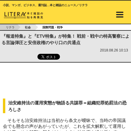
小説、マンガ、ビジネス、週刊誌…本と雑誌のニュース／リテラ
リテラ
社会
国際問題・戦争
『報道特集』と『ETV特集』が特集！ 戦前・戦中の特高警察によ
る言論弾圧と安倍政権のやり口の共通点
2018.08.26 10:13
治安維持法の運用実態が物語る共謀罪＝組織犯罪処罰法の恐
ろしさ
そもそも治安維持法は当初から条文が曖昧で、当時の帝国議
会でも懸念の声があがっていたが、これを拡大解釈して運用し