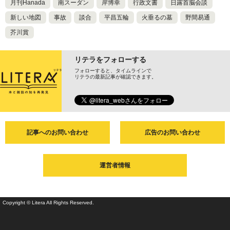
月刊Hanada
南スーダン
岸博幸
行政文書
日露首脳会談
新しい地図
事故
談合
平昌五輪
火垂るの墓
野間易通
芥川賞
リテラをフォローする
フォローすると、タイムラインで
リテラの最新記事が確認できます。
記事へのお問い合わせ
広告のお問い合わせ
運営者情報
Copyright © Litera All Rights Reserved.