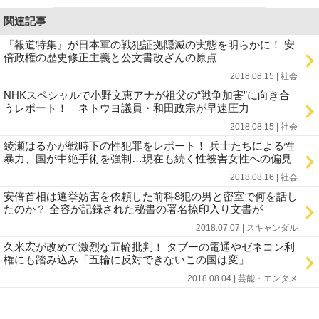
関連記事
『報道特集』が日本軍の戦犯証拠隠滅の実態を明らかに！ 安
倍政権の歴史修正主義と公文書改ざんの原点
2018.08.15 | 社会
NHKスペシャルで小野文恵アナが祖父の“戦争加害”に向き合
うレポート！ ネトウヨ議員・和田政宗が早速圧力
2018.08.15 | 社会
綾瀬はるかが戦時下の性犯罪をレポート！ 兵士たちによる性
暴力、国が中絶手術を強制…現在も続く性被害女性への偏見
2018.08.16 | 社会
安倍首相は選挙妨害を依頼した前科8犯の男と密室で何を話し
たのか？ 全容が記録された秘書の署名捺印入り文書が
2018.07.07 | スキャンダル
久米宏が改めて激烈な五輪批判！ タブーの電通やゼネコン利
権にも踏み込み「五輪に反対できないこの国は変」
2018.08.04 | 芸能・エンタメ