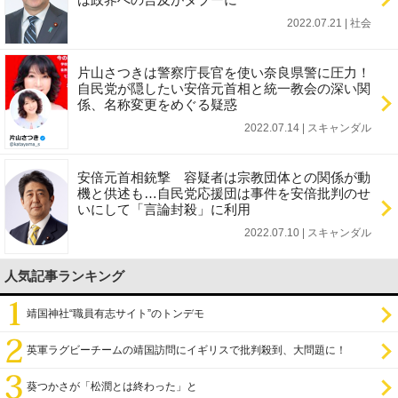
2022.07.21 | 社会
片山さつきは警察庁長官を使い奈良県警に圧力！
自民党が隠したい安倍元首相と統一教会の深い関
係、名称変更をめぐる疑惑
2022.07.14 | スキャンダル
安倍元首相銃撃 容疑者は宗教団体との関係が動
機と供述も…自民党応援団は事件を安倍批判のせ
いにして「言論封殺」に利用
2022.07.10 | スキャンダル
人気記事ランキング
靖国神社“職員有志サイト”のトンデモ
英軍ラグビーチームの靖国訪問にイギリスで批判殺到、大問題に！
葵つかさが「松潤とは終わった」と