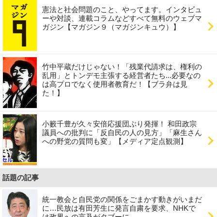
憲法と社会問題のこと、やってます。インタビュ
ーや対談、連載コラムなどすべて無料のウェブマ
ガジン【マガジン９（マガジンキュウ）】
竹中平蔵だけじゃない！「残業代請求は、権利の
乱用」とトンデモ主張する経営者たち...必要なの
は高プロでなく使用者教育だ！【ブラ弁は見
た！】
小籔千豊が久々安倍応援団ぶり発揮！ 和田政宗
議員への批判に「反自民の人の見方」「麻生さん
への野党の質問も変」【メディア定点観測】
話題の記事
統一教会と自民党の関係をごまかす動きがいまだ
に…民放は有田芳生に発言自粛を要求、NHKで
は政界への言及がタブーに