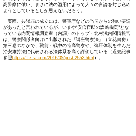
高警察に倣い、まさに法の濫用によって人々の言論を封じ込め
ようとしているとしか思えないだろう。
実際、共謀罪の成立には、警察庁などの当局からの強い要請
があったと言われているが、いまや“安倍官邸の謀略機関”とな
っている内閣情報調査室（内調）のトップ・北村滋内閣情報官
は、警察関係者向けに出版された『講座警察法』（立花書房）
第三巻のなかで、戦前・戦中の特高警察や、弾圧体制を生んだ
治安維持法に代表される法体系を高く評価している（過去記事
参照
https://lite-ra.com/2016/09/post-2553.html
）。