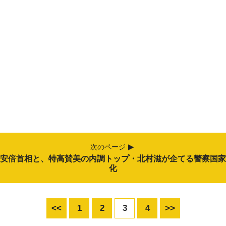
次のページ
安倍首相と、特高賛美の内調トップ・北村滋が企てる警察国家
化
<<
1
2
3
4
>>