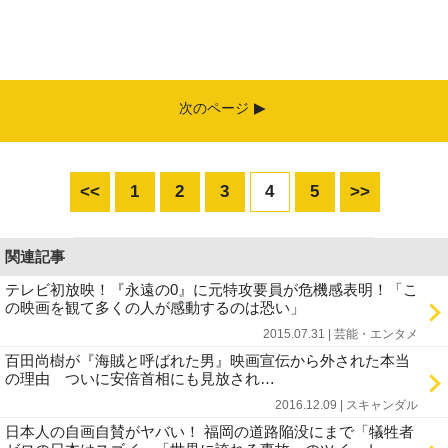
次のページ
<<
1
2
3
4
5
>>
関連記事
テレビ初放映！『永遠の0』に元特攻要員が危機感表明！「こ
の映画を観て多くの人が感動するのは恐い」
2015.07.31 | 芸能・エンタメ
百田尚樹が『海賊と呼ばれた男』映画宣伝から外された本当
の理由 ついに安倍首相にも見放され…
2016.12.09 | スキャンダル
日本人の自画自賛がヤバい！ 福岡の道路陥没にまで「犠牲者