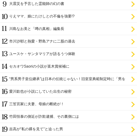
大震災を予言した霊能師の幻の書
りえママ、娘にたけしとの不倫を強要!?
川島なお美と「噂の真相」編集長
市川沙耶と熱愛・野島アナに二股の過去
ユースケ・サンタマリアが語るうつ体験
セカオワSaoriの小説が直木賞候補に
“男系男子皇位継承”は日本の伝統じゃない！旧皇室典範制定時に「男を
尊び女を卑む」と
愛川欽也が小説にしていた出生の秘密
三笠宮家に夫妻、母娘の断絶が！
竹田恒泰の側近が詐欺逮捕、その裏側には
吉高が“私の裸を見て”と迫った男