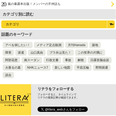
嵐の暴露本出版！メンバーの不仲話も
カテゴリ別に読む
話題のキーワード
アベを倒したい！
メディア定点観測
月刊Hanada
築地
障害
派遣
山口真由
ブラ弁は見た！
この世界の片隅に
阿部花恵
南スーダン
行政文書
事故
解散
日露首脳会談
火垂るの墓
NHKニュース7
新しい地図
平昌五輪
野間易通
談合
リテラをフォローする
フォローすると、タイムラインで
リテラの最新記事が確認できます。