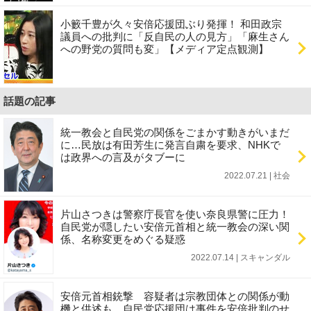
小籔千豊が久々安倍応援団ぶり発揮！ 和田政宗
議員への批判に「反自民の人の見方」「麻生さん
への野党の質問も変」【メディア定点観測】
話題の記事
統一教会と自民党の関係をごまかす動きがいまだ
に…民放は有田芳生に発言自粛を要求、NHKで
は政界への言及がタブーに
2022.07.21 | 社会
片山さつきは警察庁長官を使い奈良県警に圧力！
自民党が隠したい安倍元首相と統一教会の深い関
係、名称変更をめぐる疑惑
2022.07.14 | スキャンダル
安倍元首相銃撃 容疑者は宗教団体との関係が動
機と供述も…自民党応援団は事件を安倍批判のせ