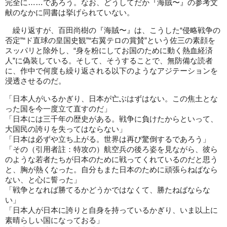
完全に……であろう。なお、どうしてだか『海賊〜』の参考文
献のなかに同書は挙げられていない。
繰り返すが、百田尚樹の『海賊〜』は、こうした“侵略戦争の
否定”“ド直球の皇国史観”“右翼テロの賞賛”という佐三の素顔を
スッパリと除外し、“身を粉にしてお国のために動く熱血経済
人”に偽装している。そして、そうすることで、無防備な読者
に、作中で何度も繰り返される以下のようなアジテーションを
浸透させるのだ。
「日本人がいるかぎり、日本が亡ぶはずはない。この焦土とな
った国を今一度立て直すのだ」
「日本には三千年の歴史がある。戦争に負けたからといって、
大国民の誇りを失ってはならない」
「日本は必ずや立ち上がる。世界は再び驚倒するであろう」
「その（引用者註：特攻の）航空兵の後ろ姿を見ながら、彼ら
のような若者たちが日本のために戦ってくれているのだと思う
と、胸が熱くなった。自分もまた日本のために頑張らねばなら
ない、と心に誓った」
「戦争となれば勝てるかどうかではなくて、勝たねばならな
い」
「日本人が日本に誇りと自身を持っているかぎり、いま以上に
素晴らしい国になっておる」