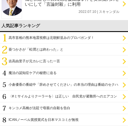
いにして「言論封殺」に利用
2022.07.10 | スキャンダル
人気記事ランキング
高市首相の熊本地震視察は北朝鮮並みのプロパガンダ！
葵つかさが「松潤とは終わった」と
吉高由里子が元カレに言った一言
魔法の認知症ケアの秘密に迫る
小倉優香の番組中「辞めさせてください」の本当の理由は番組のセクハ
ラ
〈#ミサイルよりクーラーを〉は正しい 自民党が避難所へのエアコン
設置を遅らせてきた
キンコメ高橋が法廷で母親の自殺を告白
ICANノーベル賞授賞式を日本マスコミが無視