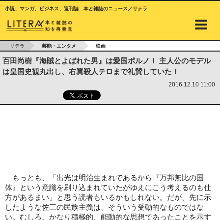
小説、マンガ、ビジネス、週刊誌…本と雑誌のニュース／リテラ
リテラ
芸能・エンタメ
映画
百田尚樹『海賊とよばれた男』は愛国ポルノ！ 主人公のモデル
は皇国史観丸出し、右翼殺人テロまで礼賛していた！
2016.12.10 11:00
もっとも、「出光は明治生まれであるから『万邦無比の国
体』という意識を刷り込まれていたがゆえにこう考えるのも仕
方があるまい」と思う読者もいるかもしれない。だが、先に示
したような佐三の民族主義は、そういう受動的なものではな
い。むしろ、かなり積極的、能動的な思想であったことを示す