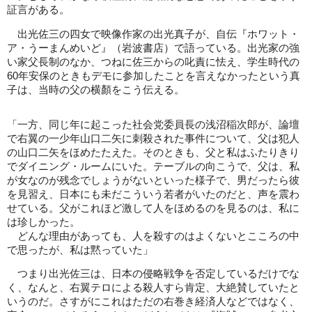
証言がある。
出光佐三の四女で映像作家の出光真子が、自伝『ホワット・
ア・うーまんめいど』（岩波書店）で語っている。出光家の強
い家父長制のなか、つねに佐三からの叱責に怯え、学生時代の
60年安保のときもデモに参加したことを言えなかったという真
子は、当時の父の横顏をこう伝える。
「一方、同じ年に起こった社会党委員長の浅沼稲次郎が、論壇
で右翼の一少年山口二矢に刺殺された事件について、父は犯人
の山口二矢をほめたたえた。そのときも、父と私はふたりきり
でダイニング・ルームにいた。テーブルの向こうで、父は、私
が女なのが残念でしょうがないといった様子で、男だったら彼
を見習え、日本にも未だこういう若者がいたのだと、声を震わ
せている。父がこれほど激して人をほめるのを見るのは、私に
は珍しかった。
どんな理由があっても、人を殺すのはよくないとこころの中
で思ったが、私は黙っていた」
つまり出光佐三は、日本の侵略戦争を否定しているだけでな
く、なんと、右翼テロによる殺人すら肯定、大絶賛していたと
いうのだ。さすがにこれはただの右巻き経済人などではなく、