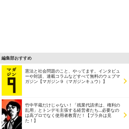
編集部おすすめ
憲法と社会問題のこと、やってます。インタビュ
ーや対談、連載コラムなどすべて無料のウェブマ
ガジン【マガジン９（マガジンキュウ）】
竹中平蔵だけじゃない！「残業代請求は、権利の
乱用」とトンデモ主張する経営者たち...必要なの
は高プロでなく使用者教育だ！【ブラ弁は見
た！】