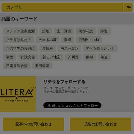
話題のキーワード
メディア定点観測
築地
山口真由
阿部花恵
障害
ブラ弁は見た！
火垂るの墓
派遣
月刊Hanada
この世界の片隅に
岸博幸
南スーダン
アベを倒したい！
事故
行政文書
新しい地図
芥川賞
解散
談合
日露首脳会談
奥田愛基
リテラをフォローする
フォローすると、タイムラインで
リテラの最新記事が確認できます。
記事へのお問い合わせ
広告のお問い合わせ