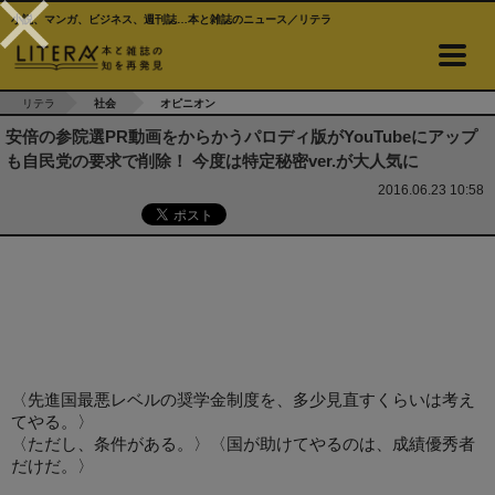
小説、マンガ、ビジネス、週刊誌…本と雑誌のニュース／リテラ
リテラ
社会
オピニオン
安倍の参院選PR動画をからかうパロディ版がYouTubeにアップ
も自民党の要求で削除！ 今度は特定秘密ver.が大人気に
2016.06.23 10:58
〈先進国最悪レベルの奨学金制度を、多少見直すくらいは考え
てやる。〉
〈ただし、条件がある。〉〈国が助けてやるのは、成績優秀者
だけだ。〉