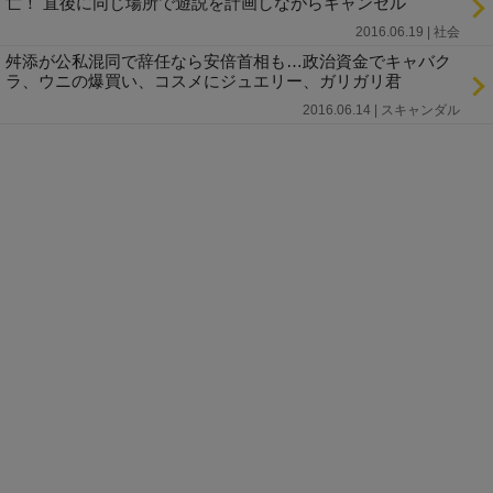
亡！ 直後に同じ場所で遊説を計画しながらキャンセル
2016.06.19 | 社会
舛添が公私混同で辞任なら安倍首相も…政治資金でキャバク
ラ、ウニの爆買い、コスメにジュエリー、ガリガリ君
2016.06.14 | スキャンダル