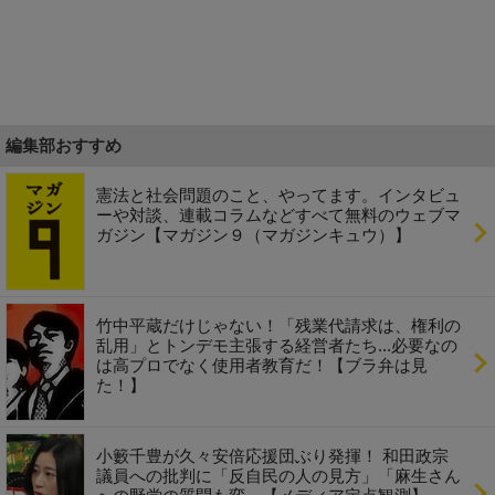
編集部おすすめ
憲法と社会問題のこと、やってます。インタビュ
ーや対談、連載コラムなどすべて無料のウェブマ
ガジン【マガジン９（マガジンキュウ）】
竹中平蔵だけじゃない！「残業代請求は、権利の
乱用」とトンデモ主張する経営者たち...必要なの
は高プロでなく使用者教育だ！【ブラ弁は見
た！】
小籔千豊が久々安倍応援団ぶり発揮！ 和田政宗
議員への批判に「反自民の人の見方」「麻生さん