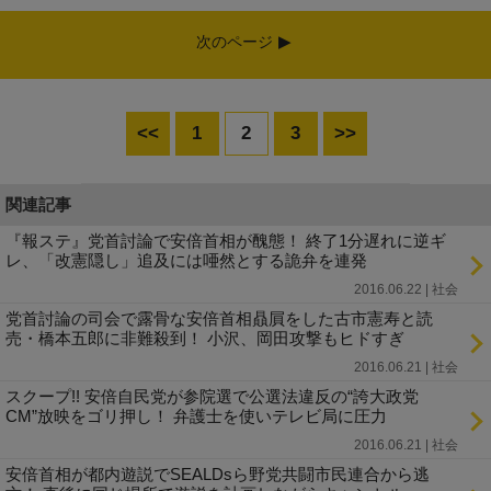
次のページ
<<
1
2
3
>>
関連記事
『報ステ』党首討論で安倍首相が醜態！ 終了1分遅れに逆ギ
レ、「改憲隠し」追及には唖然とする詭弁を連発
2016.06.22 | 社会
党首討論の司会で露骨な安倍首相贔屓をした古市憲寿と読
売・橋本五郎に非難殺到！ 小沢、岡田攻撃もヒドすぎ
2016.06.21 | 社会
スクープ!! 安倍自民党が参院選で公選法違反の“誇大政党
CM”放映をゴリ押し！ 弁護士を使いテレビ局に圧力
2016.06.21 | 社会
安倍首相が都内遊説でSEALDsら野党共闘市民連合から逃