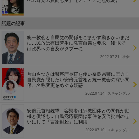
への野党の質問も変」【メディア定点観測】
話題の記事
統一教会と自民党の関係をごまかす動きがいまだ
に…民放は有田芳生に発言自粛を要求、NHKで
は政界への言及がタブーに
2022.07.21 | 社会
片山さつきは警察庁長官を使い奈良県警に圧力！
自民党が隠したい安倍元首相と統一教会の深い関
係、名称変更をめぐる疑惑
2022.07.14 | スキャンダル
安倍元首相銃撃 容疑者は宗教団体との関係が動
機と供述も…自民党応援団は事件を安倍批判のせ
いにして「言論封殺」に利用
2022.07.10 | スキャンダル