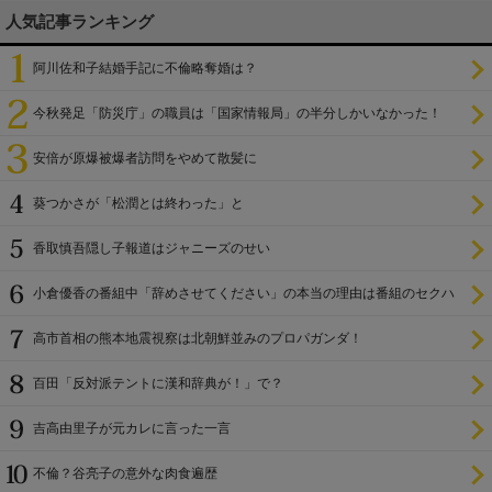
人気記事ランキング
阿川佐和子結婚手記に不倫略奪婚は？
今秋発足「防災庁」の職員は「国家情報局」の半分しかいなかった！
安倍が原爆被爆者訪問をやめて散髪に
葵つかさが「松潤とは終わった」と
香取慎吾隠し子報道はジャニーズのせい
小倉優香の番組中「辞めさせてください」の本当の理由は番組のセクハ
ラ
高市首相の熊本地震視察は北朝鮮並みのプロパガンダ！
百田「反対派テントに漢和辞典が！」で？
吉高由里子が元カレに言った一言
不倫？谷亮子の意外な肉食遍歴