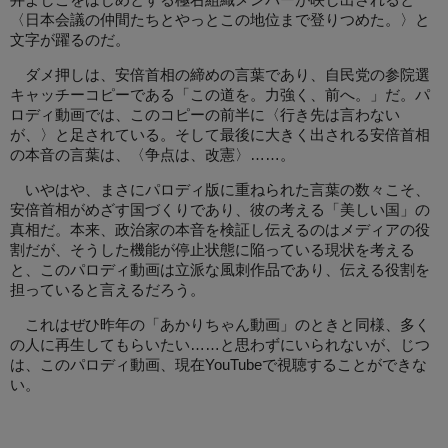
井よしこをはじめとする極右組織メンバーが映し出されると
〈日本会議の仲間たちとやっとこの地位まで登りつめた。〉と
文字が躍るのだ。
ダメ押しは、安倍首相の締めの言葉であり、自民党の参院選
キャッチーコピーである「この道を。力強く、前へ。」だ。パ
ロディ動画では、このコピーの前半に〈行き先は言わない
が、〉と足されている。そして最後に大きく出される安倍首相
の本音の言葉は、〈争点は、改憲〉……。
いやはや、まさにパロディ版に重ねられた言葉の数々こそ、
安倍首相がめざす国づくりであり、彼の考える「美しい国」の
真相だ。本来、政治家の本音を検証し伝えるのはメディアの役
割だが、そうした機能が停止状態に陥っている現状を考える
と、このパロディ動画は立派な風刺作品であり、伝える役割を
担っていると言えるだろう。
これはぜひ昨年の「あかりちゃん動画」のときと同様、多く
の人に再生してもらいたい……と思わずにいられないが、じつ
は、このパロディ動画、現在YouTubeで視聴することができな
い。