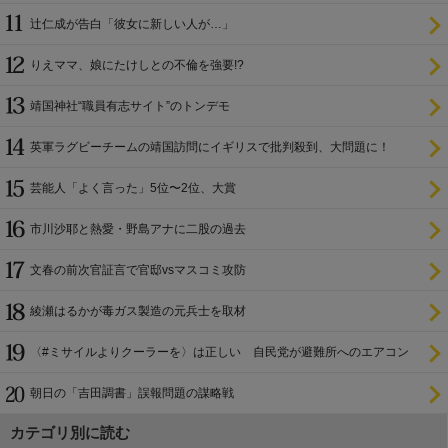
辻仁成が告白「彼女に新しい人が…」
りえママ、娘にたけしとの不倫を強要!?
靖国神社“職員有志サイト”のトンデモ
英軍ラグビーチームの靖国訪問にイギリスで批判殺到、大問題に！
芸能人「よく言った」5位〜2位、大賞
市川沙耶と熱愛・野島アナに二股の過去
文春の前次官証言で官邸vsマスコミ攻防
綾瀬はるかが毒ガス製造の元兵士を取材
〈#ミサイルよりクーラーを〉は正しい 自民党が避難所へのエアコン
設置を遅らせてきた
朝日の「吉田調書」誤報問題の謀略戦
カテゴリ別に読む