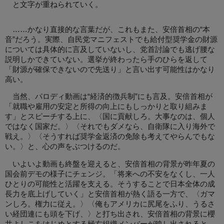
と文字が重ねられていく。
……かなり直接的な言葉だが、これもまた、安倍首相の“本
音”だろう。実際、自民党マニフェストでも給付型奨学金の財源
については具体的に言及していないし、党首討論でも逃げ腰な
説明しかできていない。選挙が終わったら手のひらを返して
「財源が確保できないので先送り」と言い出す可能性はかなり
高い。
当然、パロディ動画は“経済的徴兵制”にも言及。安倍首相が
「就職や雇用の安定と所得の向上にもしっかりと取り組みま
す」とスピーチする上に、〈国に貢献しろ。大事なのは、個人
ではなく国家だ。〉〈それでもダメなら、自衛隊に入り海外で
戦え。〉〈そうすれば奨学金返済の免除も考えてやらんでもな
い。〉と、心の声をぶつけるのだ。
いよいよ動画も終盤を迎えると、安倍首相の背景が昨年夏の
国会前デモの様子にチェンジ。「将来への不安をなくし、一人
ひとりの可能性と活躍を支える。そうすることで日本全体の成
長力を底上げしていく」と安倍首相が熱く語る一方で、〈ガマ
ンしろ。権力に従え。〉〈俺もアメリカに尻尾をふり、うるさ
い経団連にも頭を下げ、〉と打ち出され、安倍首相の背景に櫻