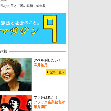
川島なお美と「噂の真相」編集長
連載
アベを倒したい！
室井佑月
記事一覧へ
ブラ弁は見た！
ブラック企業被害対
策弁護団