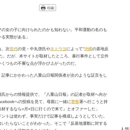
印刷
フの女の子に向けられたのかも知れない。平和運動の名のも
いる実態がある」
れ、次
世代
の党・中丸啓氏や
ネトウヨ
によって“
沖縄
の基地反
れた。だが、本サイトが取材したところ、暴行事件として立件
いくつもの不審な点が浮かび上がったのだ。
記事にかかわった八重山日報関係者が次のような証言をし
根氏からの情報提供で、『八重山日報』の記者が取材へ向か
cebookへの投稿を見て、母親に一緒に
警察
署へ行こうと持
材するなら○月×日に行くので来て』とオファーした」
メントは使わず、事実だけで記事を構成しようとしていた。
はいたらないことがわかった。そこで『反基地運動に対する
人気