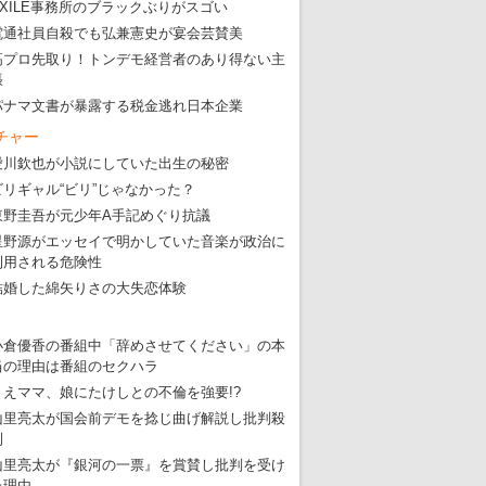
EXILE事務所のブラックぶりがスゴい
電通社員自殺でも弘兼憲史が宴会芸賛美
高プロ先取り！トンデモ経営者のあり得ない主
張
パナマ文書が暴露する税金逃れ日本企業
チャー
愛川欽也が小説にしていた出生の秘密
ビリギャル“ビリ”じゃなかった？
東野圭吾が元少年A手記めぐり抗議
星野源がエッセイで明かしていた音楽が政治に
利用される危険性
結婚した綿矢りさの大失恋体験
小倉優香の番組中「辞めさせてください」の本
当の理由は番組のセクハラ
りえママ、娘にたけしとの不倫を強要!?
山里亮太が国会前デモを捻じ曲げ解説し批判殺
到
山里亮太が『銀河の一票』を賞賛し批判を受け
た理由