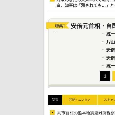
白、知事は「殺されても…」と
安倍元首相・自
特集
1
・
統一教
・
片山さ
・
安倍元
・
安倍晋
・
統一
新着
芸能・エンタメ
スキャ