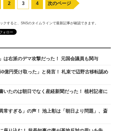
2
3
4
次のページ
リックすると、SNSのタイムラインで最新記事が確認できます。
」は右派のデマ攻撃だった！ 元国会議員も関与
50億円受け取った」と発言！ 札束で辺野古移転認め
書いたのは朝日でなく産経新聞だった！ 植村記者に
異常すぎる」の声！ 池上彰は「朝日より問題」、斎
に座り込む！ 翁長知事の妻が基地反対の思いを告