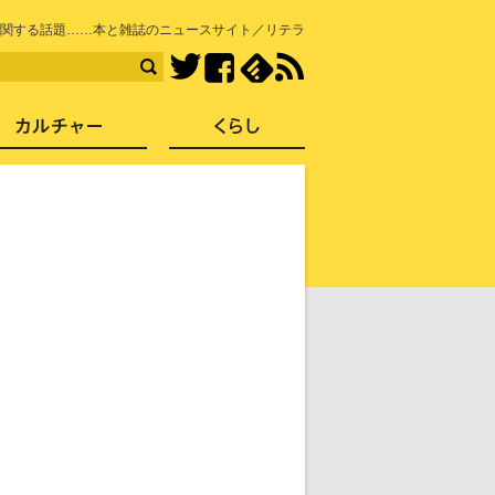
知を再発見
に関する話題……本と雑誌のニュースサイト／リテラ
Facebook
feedly
RSS
Twitter
ス
社会
カルチャー
くらし