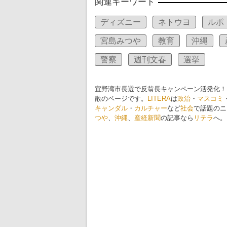
関連キーワード
ディズニー
ネトウヨ
ルポ
宮島みつや
教育
沖縄
警察
週刊文春
選挙
宜野湾市長選で反翁長キャンペーン活発化！
散のページです。
LITERA
は
政治
・
マスコミ
キャンダル
・
カルチャー
など
社会
で話題のニ
つや
、
沖縄
、
産経新聞
の記事なら
リテラ
へ。