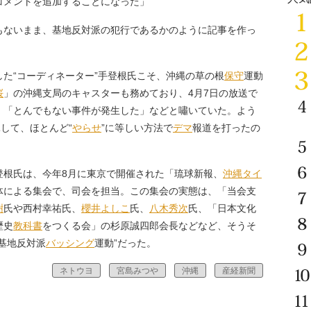
コメントを追加することになった」
ないまま、基地反対派の犯行であるかのように記事を作っ
た“コーディネーター”手登根氏こそ、沖縄の草の根
保守
運動
桜
」の沖縄支局のキャスターも務めており、4月7日の放送で
、「とんでもない事件が発生した」などと嘯いていた。よう
して、ほとんど“
やらせ
”に等しい方法で
デマ
報道を打ったの
根氏は、今年8月に東京で開催された「琉球新報、
沖縄タイ
体による集会で、司会を担当。この集会の実態は、「当会支
樹
氏や西村幸祐氏、
櫻井よしこ
氏、
八木秀次
氏、「日本文化
歴史
教科書
をつくる会」の杉原誠四郎会長などなど、そうそ
基地反対派
バッシング
運動”だった。
ネトウヨ
宮島みつや
沖縄
産経新聞