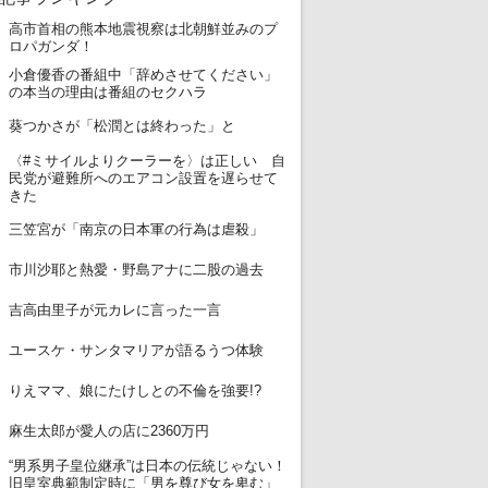
高市首相の熊本地震視察は北朝鮮並みのプ
1
ロパガンダ！
小倉優香の番組中「辞めさせてください」
2
の本当の理由は番組のセクハラ
3
葵つかさが「松潤とは終わった」と
〈#ミサイルよりクーラーを〉は正しい 自
4
民党が避難所へのエアコン設置を遅らせて
きた
5
三笠宮が「南京の日本軍の行為は虐殺」
6
市川沙耶と熱愛・野島アナに二股の過去
7
吉高由里子が元カレに言った一言
8
ユースケ・サンタマリアが語るうつ体験
9
りえママ、娘にたけしとの不倫を強要!?
10
麻生太郎が愛人の店に2360万円
“男系男子皇位継承”は日本の伝統じゃない！
11
旧皇室典範制定時に「男を尊び女を卑む」