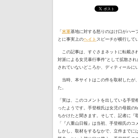
「
米軍
基地に対する怒りのはけ口がハー
とに事実上の
ヘイト
スピーチが横行して
この記事は、すぐさまネットに転載さ
対派による女児暴行事件”として拡散さ
されていないどころか、ディティールに
当時、本サイトはこの件を取材したが、
た。
「実は、このコメントを出している手登
ったようです。手登根氏は女児の母親のfa
ちかけたと聞きます。そして、記者に『取
「『八重山日報』は当初、手登根氏のコ
しかし、取材をするなかで、立件までに