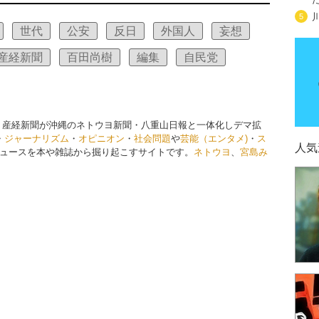
5
世代
公安
反日
外国人
妄想
産経新聞
百田尚樹
編集
自民党
 産経新聞が沖縄のネトウヨ新聞・八重山日報と一体化しデマ拡
・
ジャーナリズム
・
オピニオン
・
社会問題
や
芸能（エンタメ)
・
ス
人気
ュースを本や雑誌から掘り起こすサイトです。
ネトウヨ
、
宮島み