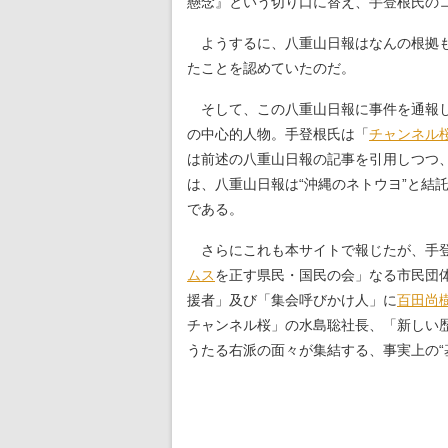
懸念』という切り口に替え、手登根氏の
ようするに、八重山日報はなんの根拠も
たことを認めていたのだ。
そして、この八重山日報に事件を通報し
の中心的人物。手登根氏は「
チャンネル
は前述の八重山日報の記事を引用しつつ
は、八重山日報は“沖縄のネトウヨ”と結託
である。
さらにこれも本サイトで報じたが、手登
ムス
を正す県民・国民の会」なる市民団
援者」及び「集会呼びかけ人」に
百田尚
チャンネル桜」の水島聡社長、「新しい
うたる右派の面々が集結する、事実上の“