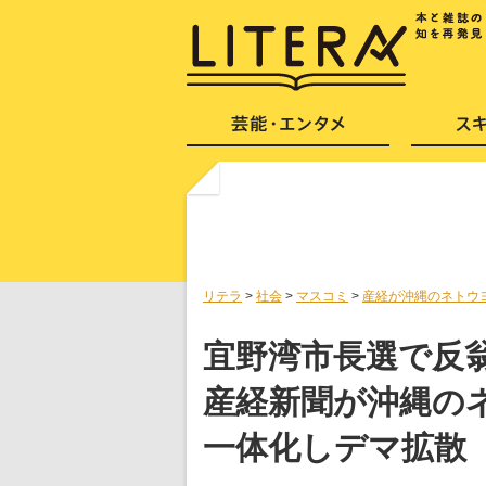
リテラ
>
社会
>
マスコミ
>
産経が沖縄のネトウ
宜野湾市長選で反
産経新聞が沖縄の
一体化しデマ拡散