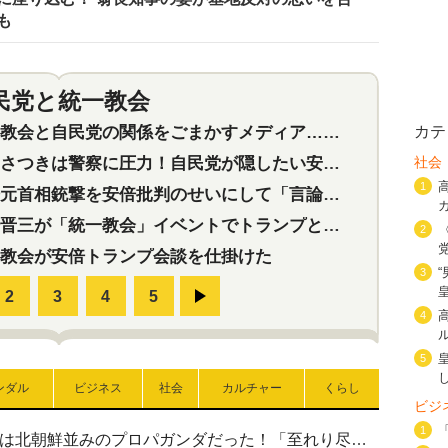
も
民党と統一教会
特集
2
会と自民党の関係をごまかすメディア…民放は有田芳生に発言自粛を要求
カテ
つきは警察に圧力！自民党が隠したい安倍元首相と統一教会の深い関係
社会
1
首相銃撃を安倍批判のせいにして「言論封殺」に利用する自民党応援団
三が「統一教会」イベントでトランプと演説！同性婚や夫婦別姓を攻撃
2
教会が安倍トランプ会談を仕掛けた
3
4
5
ンダル
ビジネス
社会
カルチャー
くらし
ビジ
1
高市首相の熊本地震避難所視察は北朝鮮並みのプロパガンダだった！「至れり尽くせり」の選ばれた避難所の一方で実態は…