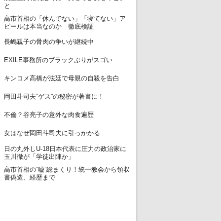
と
高市首相の「休んでない」「寝てない」ア
12
ピールは本当なのか 徹底検証
13
長嶋親子の骨肉の争いが継続中
14
EXILE事務所のブラックぶりがスゴい
15
キンコメ高橋が法廷で母親の自殺を告白
16
岡田斗司夫“ゲス”の秘密が著書に！
17
不倫？谷亮子の意外な肉食遍歴
18
女はなぜ岡田斗司夫に引っかかる
日の丸外しU-18日本代表に圧力の政治家に
19
玉川徹が「学徒出陣か」
高市首相の“嘘”総まくり！統一教会から領収
20
書偽造、経歴まで