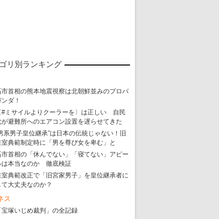
東京五輪強行開催特別企画 大ウソだら
ゴリ別ランキング
・
五輪入場行進にすぎやまこういちの曲、杉田水脈のLGB
・
大ウソだらけの東京五輪！ 安倍・菅・森はどんな嘘を
高市首相の熊本地震視察は北朝鮮並みのプロパ
・
五輪サッカー・久保建英が南アの陽性者に「僕らに損ではない」
ガンダ！
・
五輪関係者が入国当日、築地を散歩！
〈#ミサイルよりクーラーを〉は正しい 自民
党が避難所へのエアコン設置を遅らせてきた
・
五輪でIOCラウンジ以外にVIPルーム、広告代理店は物品購入
“男系男子皇位継承”は日本の伝統じゃない！旧
皇室典範制定時に「男を尊び女を卑む」と
高市首相の「休んでない」「寝てない」アピー
ルは本当なのか 徹底検証
皇室典範改正で「旧宮家男子」を皇位継承者に
して大丈夫なのか？
ネス
「宝塚いじめ裁判」の全記録