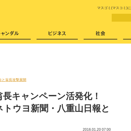
LITERA／リテラ 本と雑誌の
マスゴミ(マスコミ)
芸能・エンタメ
スキャンダル
ビジネ
ヨと翁長攻撃展開
翁長キャンペーン活発化！
ネトウヨ新聞・八重山日報と
2016.01.20 07:00