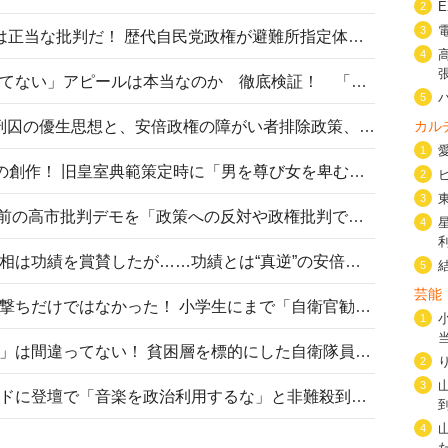
2
3
〈#ミサイルよりクーラーを〉は正当な批判だ！ 歴代自民党政権が避難所指定体育館へのエアコン設置を遅らせてきた客観的事実
4
高市首相の「休んでない」「寝てない」アピールは本当なのか 徹底検証！ 「資料読み込み」「アイロンがけ」も矛盾だらけ…
5
相模原事件から10年──植松死刑囚の優生思想と、安倍政権の障がい者排除政策、右派勢力の差別主義との関係を改めて問う
カル
1
“男系男子の皇位継承”は明治期の創作！ 旧皇室典範策定時に「男を尊び女を卑むの慣習、人民の脳髄」とトンデモ論で女性天皇を否定
2
3
山里亮太が『DayDay.』で国会前の高市批判デモを「政策への反対や政権批判でない」と捻じ曲げ解説 デモ参加者から批判殺到
4
安倍晋三元首相の命日で高市首相は功績を賞賛したが……功績とは“真逆”の安倍元首相のトンデモ発言を振り返る
5
芸能
自衛隊リクルートは貧困層狙い撃ちだけではなかった！ 小学生にまで「自衛官勧誘」目的のパンフレット作成
1
「自衛隊は経済的に厳しい子が」は間違ってない！ 貧困層を標的にした自衛隊員募集、やす子、山上被告も…日本でも進む“経済的徴兵制”
2
3
高市首相がミュージックアワードに登壇で「音楽を政治利用するな」と非難殺到！ MAJの国策的本質を批判する声も
4