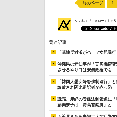
前のページ
1
「いいね!」「フォロー」をク
関連記事
「基地反対派がハーフ女児暴行
沖縄県の元知事が「官房機密費
させるやり口は安倍政権でも
「韓国人慰安婦を強制連行」と
論破され阿比留記者が赤っ恥
読売、産経の安保法制報道に「
藤美奈子は「特高警察風」と
万策尽きたら夫婦二人で辺野古