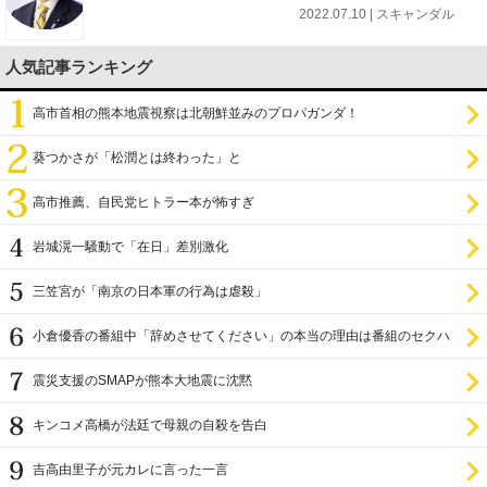
2022.07.10 | スキャンダル
人気記事ランキング
高市首相の熊本地震視察は北朝鮮並みのプロパガンダ！
葵つかさが「松潤とは終わった」と
高市推薦、自民党ヒトラー本が怖すぎ
岩城滉一騒動で「在日」差別激化
三笠宮が「南京の日本軍の行為は虐殺」
小倉優香の番組中「辞めさせてください」の本当の理由は番組のセクハ
ラ
震災支援のSMAPが熊本大地震に沈黙
キンコメ高橋が法廷で母親の自殺を告白
吉高由里子が元カレに言った一言