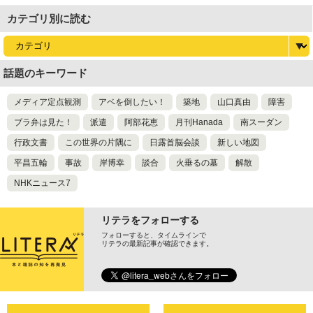
尊び女を卑む」と
カテゴリ別に読む
話題のキーワード
メディア定点観測
アベを倒したい！
築地
山口真由
障害
ブラ弁は見た！
派遣
阿部花恵
月刊Hanada
南スーダン
行政文書
この世界の片隅に
日露首脳会談
新しい地図
平昌五輪
事故
岸博幸
談合
火垂るの墓
解散
NHKニュース7
リテラをフォローする
フォローすると、タイムラインで
リテラの最新記事が確認できます。