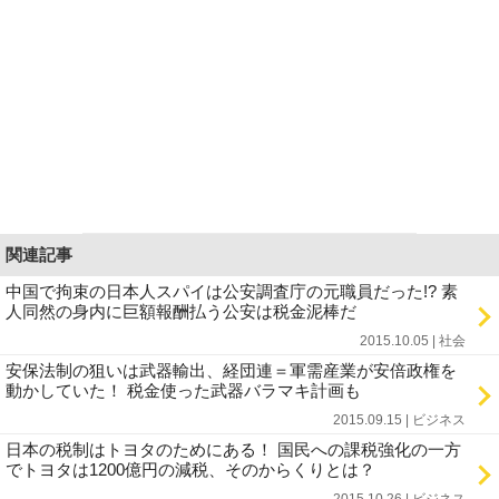
関連記事
中国で拘束の日本人スパイは公安調査庁の元職員だった!? 素
人同然の身内に巨額報酬払う公安は税金泥棒だ
2015.10.05 | 社会
安保法制の狙いは武器輸出、経団連＝軍需産業が安倍政権を
動かしていた！ 税金使った武器バラマキ計画も
2015.09.15 | ビジネス
日本の税制はトヨタのためにある！ 国民への課税強化の一方
でトヨタは1200億円の減税、そのからくりとは？