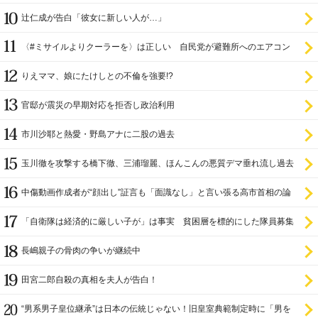
辻仁成が告白「彼女に新しい人が…」
〈#ミサイルよりクーラーを〉は正しい 自民党が避難所へのエアコン
設置を遅らせてきた
りえママ、娘にたけしとの不倫を強要!?
官邸が震災の早期対応を拒否し政治利用
市川沙耶と熱愛・野島アナに二股の過去
玉川徹を攻撃する橋下徹、三浦瑠麗、ほんこんの悪質デマ垂れ流し過去
中傷動画作成者が“顔出し”証言も「面識なし」と言い張る高市首相の論
理破綻
「自衛隊は経済的に厳しい子が」は事実 貧困層を標的にした隊員募集
長嶋親子の骨肉の争いが継続中
田宮二郎自殺の真相を夫人が告白！
“男系男子皇位継承”は日本の伝統じゃない！旧皇室典範制定時に「男を