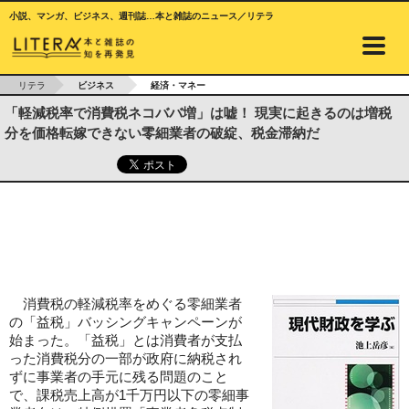
小説、マンガ、ビジネス、週刊誌…本と雑誌のニュース／リテラ
リテラ
ビジネス
経済・マネー
「軽減税率で消費税ネコババ増」は嘘！ 現実に起きるのは増税
分を価格転嫁できない零細業者の破綻、税金滞納だ
消費税の軽減税率をめぐる零細業者
の「益税」バッシングキャンペーンが
始まった。「益税」とは消費者が支払
った消費税分の一部が政府に納税され
ずに事業者の手元に残る問題のこと
で、課税売上高が1千万円以下の零細事