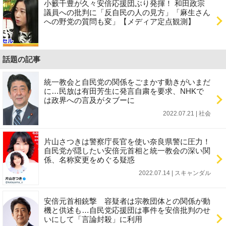
小籔千豊が久々安倍応援団ぶり発揮！ 和田政宗
議員への批判に「反自民の人の見方」「麻生さん
への野党の質問も変」【メディア定点観測】
話題の記事
統一教会と自民党の関係をごまかす動きがいまだ
に…民放は有田芳生に発言自粛を要求、NHKで
は政界への言及がタブーに
2022.07.21 | 社会
片山さつきは警察庁長官を使い奈良県警に圧力！
自民党が隠したい安倍元首相と統一教会の深い関
係、名称変更をめぐる疑惑
2022.07.14 | スキャンダル
安倍元首相銃撃 容疑者は宗教団体との関係が動
機と供述も…自民党応援団は事件を安倍批判のせ
いにして「言論封殺」に利用