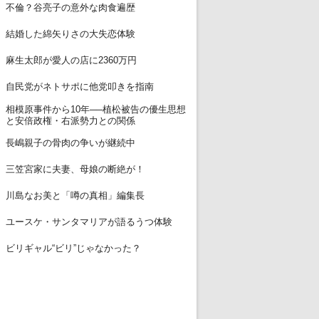
11
不倫？谷亮子の意外な肉食遍歴
12
結婚した綿矢りさの大失恋体験
13
麻生太郎が愛人の店に2360万円
14
自民党がネトサポに他党叩きを指南
相模原事件から10年──植松被告の優生思想
15
と安倍政権・右派勢力との関係
16
長嶋親子の骨肉の争いが継続中
17
三笠宮家に夫妻、母娘の断絶が！
18
川島なお美と「噂の真相」編集長
19
ユースケ・サンタマリアが語るうつ体験
20
ビリギャル“ビリ”じゃなかった？