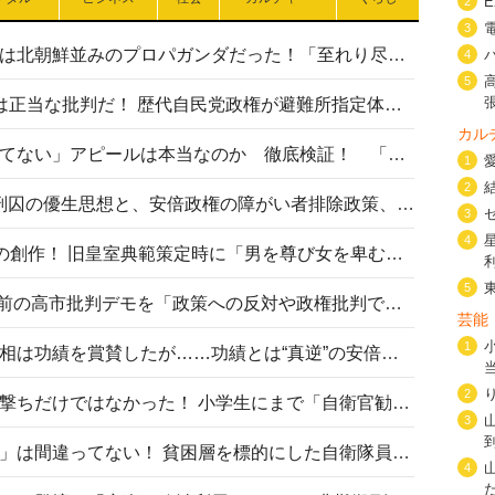
2
3
高市首相の熊本地震避難所視察は北朝鮮並みのプロパガンダだった！「至れり尽くせり」の選ばれた避難所の一方で実態は…
4
5
〈#ミサイルよりクーラーを〉は正当な批判だ！ 歴代自民党政権が避難所指定体育館へのエアコン設置を遅らせてきた客観的事実
カル
高市首相の「休んでない」「寝てない」アピールは本当なのか 徹底検証！ 「資料読み込み」「アイロンがけ」も矛盾だらけ…
1
2
相模原事件から10年──植松死刑囚の優生思想と、安倍政権の障がい者排除政策、右派勢力の差別主義との関係を改めて問う
3
4
“男系男子の皇位継承”は明治期の創作！ 旧皇室典範策定時に「男を尊び女を卑むの慣習、人民の脳髄」とトンデモ論で女性天皇を否定
5
山里亮太が『DayDay.』で国会前の高市批判デモを「政策への反対や政権批判でない」と捻じ曲げ解説 デモ参加者から批判殺到
芸能
1
安倍晋三元首相の命日で高市首相は功績を賞賛したが……功績とは“真逆”の安倍元首相のトンデモ発言を振り返る
2
自衛隊リクルートは貧困層狙い撃ちだけではなかった！ 小学生にまで「自衛官勧誘」目的のパンフレット作成
3
「自衛隊は経済的に厳しい子が」は間違ってない！ 貧困層を標的にした自衛隊員募集、やす子、山上被告も…日本でも進む“経済的徴兵制”
4