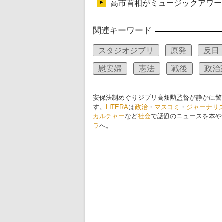
関連キーワード
スタジオジブリ
原発
反日
慰安婦
憲法
戦後
政治
安保法制めぐりジブリ高畑勲監督が静かに警
す。
LITERA
は
政治
・
マスコミ
・
ジャーナリ
カルチャー
など
社会
で話題のニュースを本や
ラ
へ。