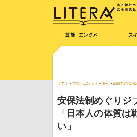
リテラ
>
芸能・エンタメ
>
映画
>
高畑勲の安保
安保法制めぐりジ
「日本人の体質は
い」