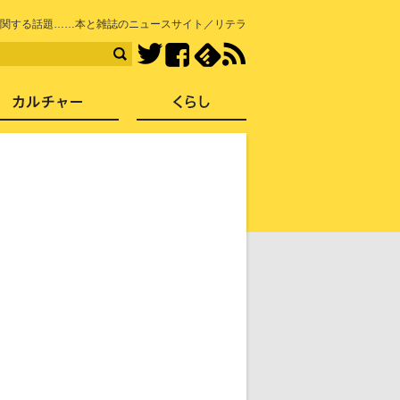
知を再発見
関する話題……本と雑誌のニュースサイト／リテラ
Facebook
feedly
RSS
Twitter
ス
社会
カルチャー
くらし