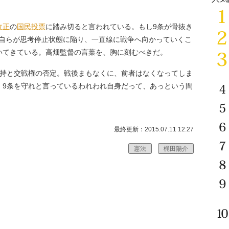
改正
の
国民投票
に踏み切ると言われている。もし9条が骨抜き
民自らが思考停止状態に陥り、一直線に戦争へ向かっていくこ
いてきている。高畑監督の言葉を、胸に刻むべきだ。
保持と交戦権の否定。戦後まもなくに、前者はなくなってしま
。9条を守れと言っているわれわれ自身だって、あっという間
最終更新：2015.07.11 12:27
憲法
梶田陽介