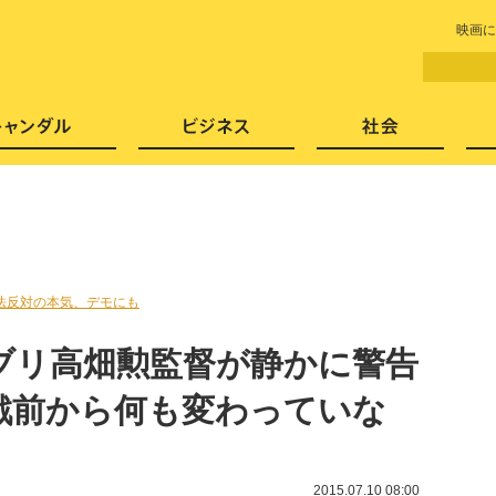
LITERA／リテラ 本と雑誌の
映画に
芸能・エンタメ
スキャンダル
ビジネ
法反対の本気、デモにも
ブリ高畑勲監督が静かに警告
戦前から何も変わっていな
2015.07.10 08:00