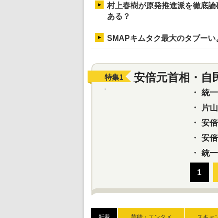
村上春樹が原発推進派を徹底論破
ある？
SMAPキムタク最大のタブー
安倍元首相・自
特集
1
・
統一教
・
片山さ
・
安倍元
・
安倍晋
・
統一
新着
芸能・エンタメ
スキャ