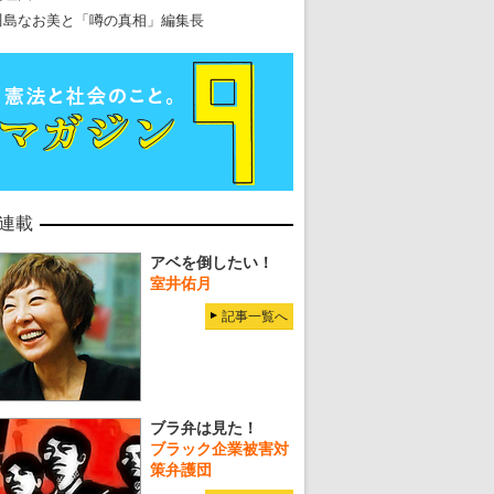
川島なお美と「噂の真相」編集長
連載
アベを倒したい！
室井佑月
記事一覧へ
ブラ弁は見た！
ブラック企業被害対
策弁護団