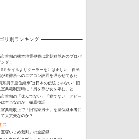
ゴリ別ランキング
東京五輪強行開催特別企画 大ウソだら
高市首相の熊本地震視察は北朝鮮並みのプロパ
・
五輪入場行進にすぎやまこういちの曲、杉田水脈のLGB
ガンダ！
・
大ウソだらけの東京五輪！ 安倍・菅・森はどんな嘘を
〈#ミサイルよりクーラーを〉は正しい 自民
党が避難所へのエアコン設置を遅らせてきた
・
五輪サッカー・久保建英が南アの陽性者に「僕らに損ではない」
“男系男子皇位継承”は日本の伝統じゃない！旧
・
五輪関係者が入国当日、築地を散歩！
皇室典範制定時に「男を尊び女を卑む」と
高市首相の「休んでない」「寝てない」アピー
・
五輪でIOCラウンジ以外にVIPルーム、広告代理店は物品購入
ルは本当なのか 徹底検証
皇室典範改正で「旧宮家男子」を皇位継承者に
して大丈夫なのか？
ネス
「宝塚いじめ裁判」の全記録