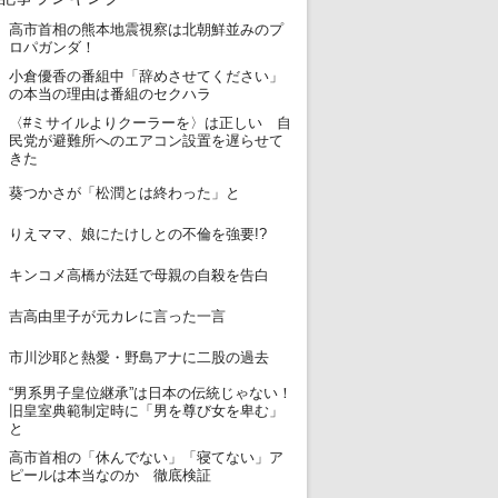
高市首相の熊本地震視察は北朝鮮並みのプ
1
ロパガンダ！
小倉優香の番組中「辞めさせてください」
2
の本当の理由は番組のセクハラ
〈#ミサイルよりクーラーを〉は正しい 自
3
民党が避難所へのエアコン設置を遅らせて
きた
4
葵つかさが「松潤とは終わった」と
5
りえママ、娘にたけしとの不倫を強要!?
6
キンコメ高橋が法廷で母親の自殺を告白
7
吉高由里子が元カレに言った一言
8
市川沙耶と熱愛・野島アナに二股の過去
“男系男子皇位継承”は日本の伝統じゃない！
9
旧皇室典範制定時に「男を尊び女を卑む」
と
高市首相の「休んでない」「寝てない」ア
10
ピールは本当なのか 徹底検証