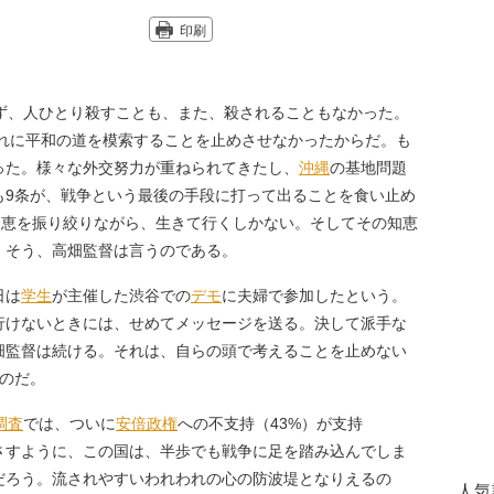
印刷
せず、人ひとり殺すことも、また、殺されることもなかった。
われに平和の道を模索することを止めさせなかったからだ。も
った。様々な外交努力が重ねられてきたし、
沖縄
の基地問題
も9条が、戦争という最後の手段に打って出ることを食い止め
知恵を振り絞りながら、生きて行くしかない。そしてその知恵
。そう、高畑監督は言うのである。
日は
学生
が主催した渋谷での
デモ
に夫婦で参加したという。
行けないときには、せめてメッセージを送る。決して派手な
畑監督は続ける。それは、自らの頭で考えることを止めない
のだ。
調査
では、ついに
安倍政権
への不支持（43%）が支持
さすように、この国は、半歩でも戦争に足を踏み込んでしま
だろう。流されやすいわれわれの心の防波堤となりえるの
人気