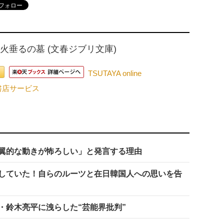
火垂るの墓 (文春ジブリ文庫)
TSUTAYA online
ド書店サービス
翼的な動きが怖ろしい」と発言する理由
版していた！自らのルーツと在日韓国人への思いを告
・鈴木亮平に洩らした“芸能界批判”