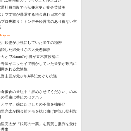
EXILE事務所のブラックぶりがスゴい
電通社員自殺でも弘兼憲史が宴会芸賛美
パナマ文書が暴露する税金逃れ日本企業
高プロ先取り！トンデモ経営者のあり得ない主
張
チャー
愛川欽也が小説にしていた出生の秘密
結婚した綿矢りさの大失恋体験
セカオワSaoriの小説が直木賞候補に
星野源がエッセイで明かしていた音楽が政治に
利用される危険性
東野圭吾が元少年A手記めぐり抗議
小倉優香の番組中「辞めさせてください」の本
当の理由は番組のセクハラ
りえママ、娘にたけしとの不倫を強要!?
山里亮太が国会前デモを捻じ曲げ解説し批判殺
到
山里亮太が『銀河の一票』を賞賛し批判を受け
た理由