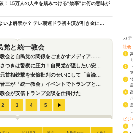
！ 15万人の人生を踏みつける“効率”に何の意味が
いよいよ解禁か？ テレ朝連ドラ初主演が引き金に…
カテ
民党と統一教会
社会
特集
2
1
会と自民党の関係をごまかすメディア…民放は有田芳生に発言自粛を要求
つきは警察に圧力！自民党が隠したい安倍元首相と統一教会の深い関係
2
首相銃撃を安倍批判のせいにして「言論封殺」に利用する自民党応援団
3
三が「統一教会」イベントでトランプと演説！同性婚や夫婦別姓を攻撃
4
教会が安倍トランプ会談を仕掛けた
5
ビジ
1
ンダル
ビジネス
社会
カルチャー
くらし