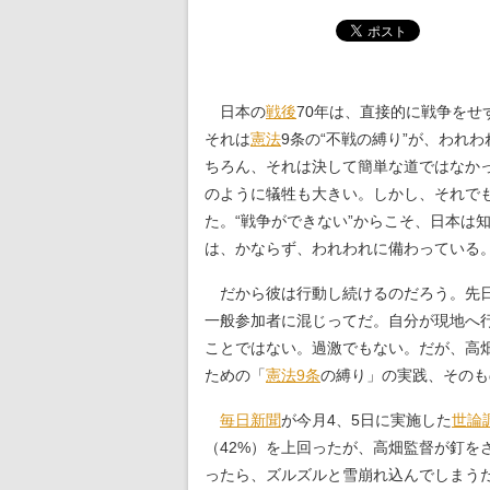
日本の
戦後
70年は、直接的に戦争を
それは
憲法
9条の“不戦の縛り”が、われ
ちろん、それは決して簡単な道ではなか
のように犠牲も大きい。しかし、それで
た。“戦争ができない”からこそ、日本は
は、かならず、われわれに備わっている
だから彼は行動し続けるのだろう。先
一般参加者に混じってだ。自分が現地へ
ことではない。過激でもない。だが、高
ための「
憲法9条
の縛り」の実践、そのも
毎日新聞
が今月4、5日に実施した
世論
（42%）を上回ったが、高畑監督が釘を
ったら、ズルズルと雪崩れ込んでしまう