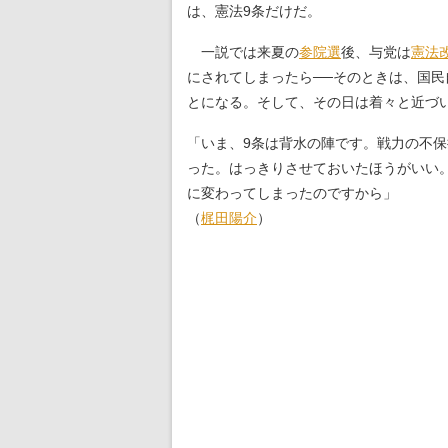
は、憲法9条だけだ。
一説では来夏の
参院選
後、与党は
憲法
にされてしまったら──そのときは、国
とになる。そして、その日は着々と近づ
「いま、9条は背水の陣です。戦力の不
った。はっきりさせておいたほうがいい
に変わってしまったのですから」
（
梶田陽介
）