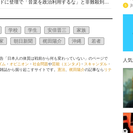
高市首相がミュージックアワードに登壇で「音楽を政治利用するな」と非難殺到！ MAJの国策的本質を批判する声も
5
学校
学生
安倍晋三
家族
家
朝日新聞
梶田陽介
沖縄
若者
告「日本人の体質は戦前から何も変わっていない」のページで
人気
ズム
・
オピニオン
・
社会問題
や
芸能（エンタメ)
・
スキャンダル
・
雑誌から掘り起こすサイトです。
憲法
、
梶田陽介
の記事なら
リテ