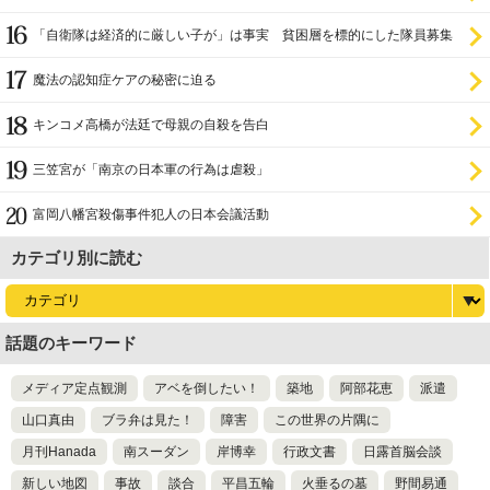
ラ
「自衛隊は経済的に厳しい子が」は事実 貧困層を標的にした隊員募集
魔法の認知症ケアの秘密に迫る
キンコメ高橋が法廷で母親の自殺を告白
三笠宮が「南京の日本軍の行為は虐殺」
富岡八幡宮殺傷事件犯人の日本会議活動
カテゴリ別に読む
話題のキーワード
メディア定点観測
アベを倒したい！
築地
阿部花恵
派遣
山口真由
ブラ弁は見た！
障害
この世界の片隅に
月刊Hanada
南スーダン
岸博幸
行政文書
日露首脳会談
新しい地図
事故
談合
平昌五輪
火垂るの墓
野間易通