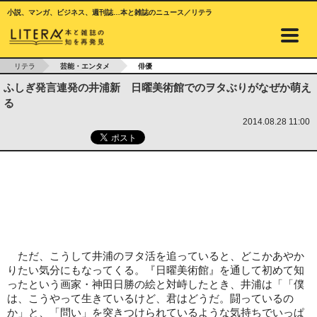
小説、マンガ、ビジネス、週刊誌…本と雑誌のニュース／リテラ
リテラ
芸能・エンタメ
俳優
ふしぎ発言連発の井浦新 日曜美術館でのヲタぶりがなぜか萌え
る
2014.08.28 11:00
ただ、こうして井浦のヲタ活を追っていると、どこかあやか
りたい気分にもなってくる。『日曜美術館』を通して初めて知
ったという画家・神田日勝の絵と対峙したとき、井浦は「「僕
は、こうやって生きているけど、君はどうだ。闘っているの
か」と、「問い」を突きつけられているような気持ちでいっぱ