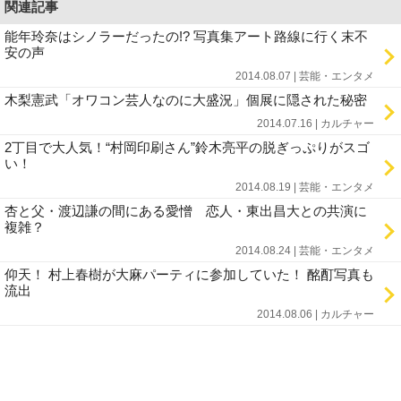
関連記事
能年玲奈はシノラーだったの!? 写真集アート路線に行く末不
安の声
2014.08.07 | 芸能・エンタメ
木梨憲武「オワコン芸人なのに大盛況」個展に隠された秘密
2014.07.16 | カルチャー
2丁目で大人気！“村岡印刷さん”鈴木亮平の脱ぎっぷりがスゴ
い！
2014.08.19 | 芸能・エンタメ
杏と父・渡辺謙の間にある愛憎 恋人・東出昌大との共演に
複雑？
2014.08.24 | 芸能・エンタメ
仰天！ 村上春樹が大麻パーティに参加していた！ 酩酊写真も
流出
2014.08.06 | カルチャー