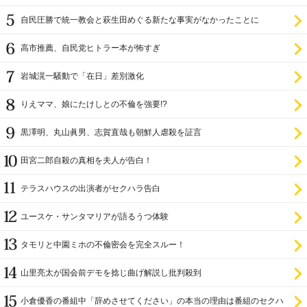
自民圧勝で統一教会と萩生田めぐる新たな事実がなかったことに
高市推薦、自民党ヒトラー本が怖すぎ
岩城滉一騒動で「在日」差別激化
りえママ、娘にたけしとの不倫を強要!?
黒澤明、丸山眞男、志賀直哉も朝鮮人虐殺を証言
田宮二郎自殺の真相を夫人が告白！
テラスハウスの出演者がセクハラ告白
ユースケ・サンタマリアが語るうつ体験
タモリと中園ミホの不倫密会を完全スルー！
山里亮太が国会前デモを捻じ曲げ解説し批判殺到
小倉優香の番組中「辞めさせてください」の本当の理由は番組のセクハ