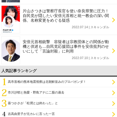
片山さつきは警察庁長官を使い奈良県警に圧力！
自民党が隠したい安倍元首相と統一教会の深い関
係、名称変更をめぐる疑惑
2022.07.14 | スキャンダル
安倍元首相銃撃 容疑者は宗教団体との関係が動
機と供述も…自民党応援団は事件を安倍批判のせ
いにして「言論封殺」に利用
2022.07.10 | スキャンダル
人気記事ランキング
高市首相の熊本地震視察は北朝鮮並みのプロパガンダ！
市川沙耶と熱愛・野島アナに二股の過去
葵つかさが「松潤とは終わった」と
吉高由里子が元カレに言った一言