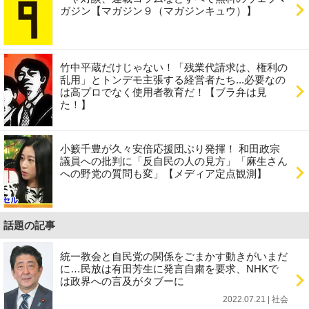
ガジン【マガジン９（マガジンキュウ）】
竹中平蔵だけじゃない！「残業代請求は、権利の
乱用」とトンデモ主張する経営者たち...必要なの
は高プロでなく使用者教育だ！【ブラ弁は見
た！】
小籔千豊が久々安倍応援団ぶり発揮！ 和田政宗
議員への批判に「反自民の人の見方」「麻生さん
への野党の質問も変」【メディア定点観測】
話題の記事
統一教会と自民党の関係をごまかす動きがいまだ
に…民放は有田芳生に発言自粛を要求、NHKで
は政界への言及がタブーに
2022.07.21 | 社会