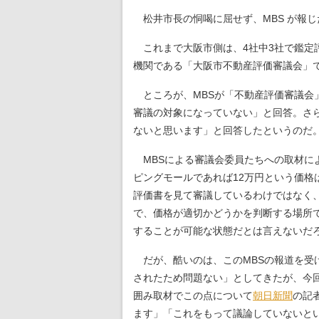
松井市長の恫喝に屈せず、MBS が報
これまで大阪市側は、4社中3社で鑑定
機関である「大阪市不動産評価審議会」で
ところが、MBSが「不動産評価審議会
審議の対象になっていない」と回答。さ
ないと思います」と回答したというのだ
MBSによる審議会委員たちへの取材に
ピングモールであれば12万円という価
評価書を見て審議しているわけではなく
で、価格が適切かどうかを判断する場所
することが可能な状態だとは言えないだ
だが、酷いのは、このMBSの報道を受
されたため問題ない」としてきたが、今回
囲み取材でこの点について
朝日新聞
の記
ます」「これをもって議論していないと