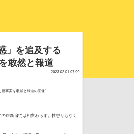
知を再発見
惑」を追及する
”を敢然と報道
2023.02.01 07:00
アの維新追従は相変わらず。性懲りもなく