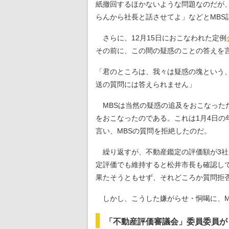
紙撤回するほかないような問題なのだが
らんから社長と話させてよ」などとMBS
さらに、12月15日におこなわれた定例
その前に、この間の疑惑のことの答えを
「君のところは、我々は疑惑の塊という
送の質問には答えられません」
MBSは当然の疑惑の追及をおこなった
をおこなったのである。これは1月4日
言い、MBSの質問を拒絶したのだ。
繰り返すが、不動産鑑定の評価額が3社
定評価でも維持すると松井市長も確認し
果たそうともせず、それどころか質問拒
しかし、こうした嫌がらせ・恫喝に、MB
「不動産評価審議会」委員委員が