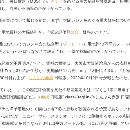
で、毎日放送（MBS）が、
カジノ
をめぐる重大疑惑を徹底追及。松井
道し、府民から喝采の声が上がっている。
新事実について報じる前に、まず、大阪カジノをめぐる重大疑惑につい
用地賃料の大幅値引き」「鑑定評価額
談合
」疑惑のことだ。
間にわたってカジノを含む統合型リゾート（
IR
）用地約49万平方メート
8円というべらぼうな安さで設定され、一部で指摘の声が上がっていた。
経緯の不透明さだった。賃料の根拠は、大阪市大阪港湾局からの依頼を
社のうち3社の評価額が「更地価格12万円／㎡」「利回り4.3％」「月
30日付および「
しんぶん赤旗
日曜版」2022年10月2日号が報じたのだ
ていた──。この鑑定評価書を見た不動産鑑定士は「宝くじ1等に当選
鑑定評価額談合”だ」（
赤旗
日曜版" class="tagLink">しんぶん赤
洲のIR予定地のすぐ隣には地下鉄の新駅が設置される予定であり、い
いるのだが、ユニバーサル・スタジオ・ジャパンに隣接するホテルの場合
不動産鑑定をおこなった3社は1平方メートルあたり12万円と評価してい