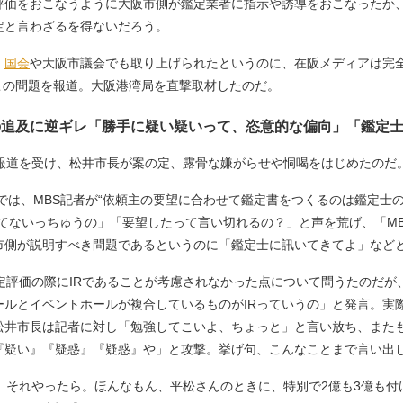
評価をおこなうように大阪市側が鑑定業者に指示や誘導をおこなったか
定と言わざるを得ないだろう。
、
国会
や大阪市議会でも取り上げられたというのに、在阪メディアは完全
日にこの問題を報道。大阪港湾局を直撃取材したのだ。
の追及に逆ギレ「勝手に疑い疑いって、恣意的な偏向」「鑑定
報道を受け、松井市長が案の定、露骨な嫌がらせや恫喝をはじめたのだ
では、MBS記者が“依頼主の要望に合わせて鑑定書をつくるのは鑑定士
てないっちゅうの」「要望したって言い切れるの？」と声を荒げ、「M
市側が説明すべき問題であるというのに「鑑定士に訊いてきてよ」など
評価の際にIRであることが考慮されなかった点について問うたのだが、
ールとイベントホールが複合しているものがIRっていうの」と発言。実
松井市長は記者に対し「勉強してこいよ、ちょっと」と言い放ち、また
『疑い』『疑惑』『疑惑』や」と攻撃。挙げ句、こんなことまで言い出
、それやったら。ほんなもん、平松さんのときに、特別で2億も3億も付