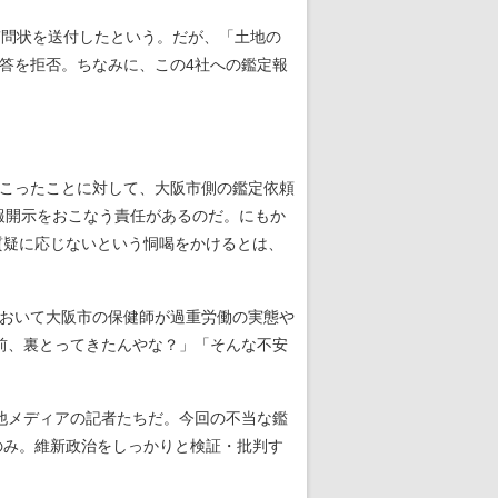
質問状を送付したという。だが、「土地の
答を拒否。ちなみに、この4社への鑑定報
こったことに対して、大阪市側の鑑定依頼
報開示をおこなう責任があるのだ。にもか
質疑に応じないという恫喝をかけるとは、
において大阪市の保健師が過重労働の実態や
前、裏とってきたんやな？」「そんな不安
他メディアの記者たちだ。今回の不当な鑑
のみ。維新政治をしっかりと検証・批判す