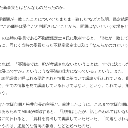
じた新事実とはどんなものだったのか。
評価額が一致したことについて“たまたま一致した”などと説明。鑑定結
“この価格は妥当だと判断された”ことから、問題はないという立場を
」の当時の委員である不動産鑑定士Ａ氏に取材すると、「3社が一致して
らに、同じく当時の委員だった不動産鑑定士C氏は「なんらかの力とい
。
よれば、「審議会では、IRが考慮されないということは、すでに決まっ
格は妥当ですか』というような審議の仕方になっている」という。また、
、諮問調書と呼ばれる要約された情報に基づいて議論が行われている。
で、全ての情報を見て議論しているわけではない」という。これでは、
ろう。
けた大阪市側と松井市長の主張だ。前述したように、これまで大阪市側
あらためてMBSが確認すると、「説明はしたが、話し合われてはいない
者に問われると、「資料を提出して審議していただいた」「問題なけれ
いうのは、恣意的な偏向の報道」などと述べたのだ。