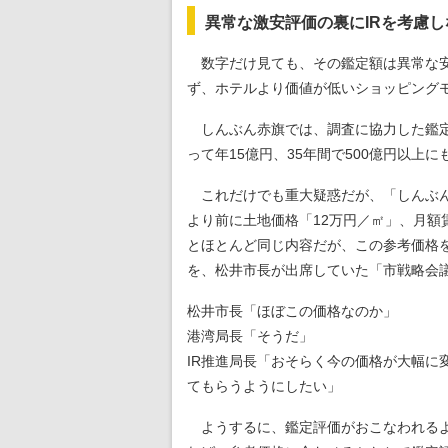
異常な激安評価の裏にIRを考慮
数字だけ見ても、その鑑定額は異常な安
ず、ホテルより価値が低いショッピング
しんぶん赤旗では、調査に協力した鑑定士
って年15億円、35年間で500億円以上
これだけでも重大疑惑だが、「しんぶん赤
より前に土地価格「12万円／㎡」、月額
とほとんど同じ内容だが、この参考価格
を、松井市長が出席していた「市戦略会
松井市長「ほぼこの価格なのか」
港湾局長「そうだ」
IR推進局長「おそらく今の価格が大幅に
てもらうようにしたい」
ようするに、鑑定評価がおこなわれるよ