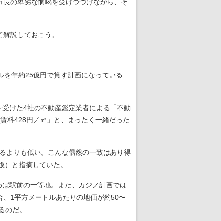
市長の卑劣な恫喝を受けつづけながら、そ
て解説しておこう。
ルを年約25億円で貸す計画になっている
受けた4社の不動産鑑定業者による「不動
額賃料428円／㎡」と、まったく一緒だった
。
するよりも低い。こんな偶然の一致はあり得
旗 日曜版）と指摘していた。
わば駅前の一等地。また、カジノ計画では
、1平方メートルあたりの地価が約50〜
るのだ。