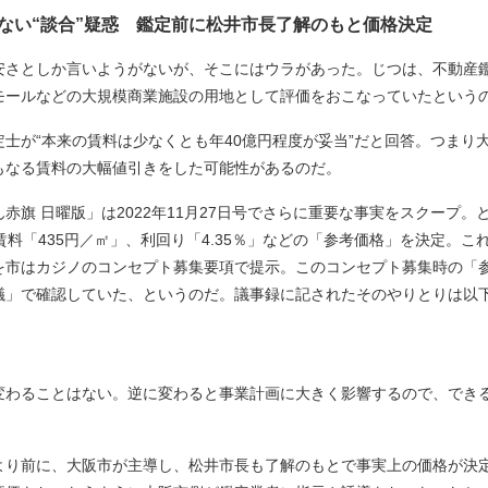
しない“談合”疑惑 鑑定前に松井市長了解のもと価格決定
さとしか言いようがないが、そこにはウラがあった。じつは、不動産鑑
モールなどの大規模商業施設の用地として評価をおこなっていたという
が“本来の賃料は少なくとも年40億円程度が妥当”だと回答。つまり大阪
にもなる賃料の大幅値引きをした可能性があるのだ。
旗 日曜版」は2022年11月27日号でさらに重要な事実をスクープ
賃料「435円／㎡」、利回り「4.35％」などの「参考価格」を決定。
を市はカジノのコンセプト募集要項で提示。このコンセプト募集時の「
議」で確認していた、というのだ。議事録に記されたそのやりとりは以
変わることはない。逆に変わると事業計画に大きく影響するので、できる
り前に、大阪市が主導し、松井市長も了解のもとで事実上の価格が決