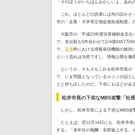
「そのほうがいちばんおかしいよ。あれ
これ、ほとんどの読者には何の話かさっぱ
市の「企業・大学等立地促進助成制度」
大阪市の「平成23年度決算補助金支出
で、支出額も5件合わせて計4億5457
で、
災害
時における情報発信機能の維持
という流れは当然ですし、情報公開を徹
というか、そもそもこれを松井市長が「
て、いま問題となっているカジノの話と
どと持ち出したのだ。下劣にもほどがあ
松井市長の下劣なMBS攻撃「社
しかし、松井市長による下劣なMBS攻
たとえば、翌12月14日にも、松井市
する」「来年分の報酬、全部返上する。