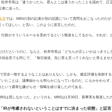
、松井市長は「違うかったら、君んとこは違うかったことを認めて、訂
記者に迫った。
会見
では、MBSの別の記者が別の話題について質問をおこなったのだ
言ってほしい」と言い、このように宣言したのだ。
、行政がそういうルールを歪めてるという報道をしてるから。それが、
だけだというのに、なんと、松井市長は「どちらが正しいかはっきりし
の年頭会見でも同じで、「毎日放送、先に答え言ってくれないと答えませ
で完全一致するようなことはありえない。しかも、鑑定評価を依頼する
ていたことは、議事録からも明らかになっているのだ。にもかかわらず
否という露骨な嫌がらせ・恫喝を繰り返したのである。
Sは屈しなかった。というのも、MBSは1月30日、新事実を報道した
「IRが考慮されないということはすでに決まった状態」と証言