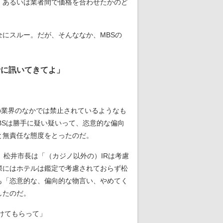
、あるいは業者間で価格を合わせたかのど
にスルー。だが、そんななか、MBSの
士に訊いてきてよ」
。
の業界のなかでは禁止されているようなも
BSは勝手に疑い疑いって、恣意的な偏向
と無責任な態度をとったのだ。
松井市長は「（カジノ以外の）IRは考慮
際にはホテルは鑑定で考慮されておらず松
も「恣意的な、偏向的な物言い、やめてく
したのだ。
けてもらって」