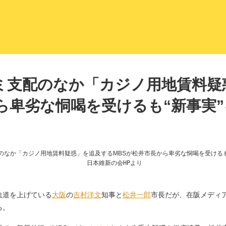
LITERA／リテラ 本と雑誌の
ミ支配のなか「カジノ用地賃料疑
ら卑劣な恫喝を受けるも“新事実
日本維新の会HPより
血道を上げている
大阪
の
吉村洋文
知事と
松井一郎
市長だが、在阪メディ
る。