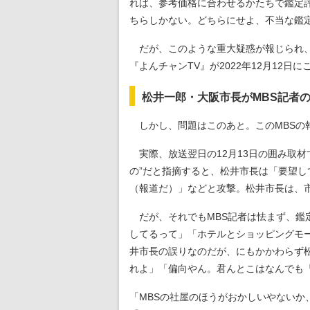
れば、参考価格に合わせるかたちで鑑定
ちらしかない。どちらにせよ、不当な鑑
だが、このような重大疑惑が報じられ
『よんチャンTV』が2022年12月12
松井一郎・大阪市長がMBS記者
しかし、問題はこのあと。このMBSの
実際、放送翌日の12月13日の囲み取材
の”だと指摘すると、松井市長は「要望し
（報道だ）」などと攻撃。松井市長は、
だが、それでもMBS記者は怯まず、鑑定
してるって」「ホテルとショッピングモ
井市長の誤りなのだが、にもかかわらず
れよ」「偏向やん。君んとこはなんでも
「MBSの社屋のほうがおかしいやないか