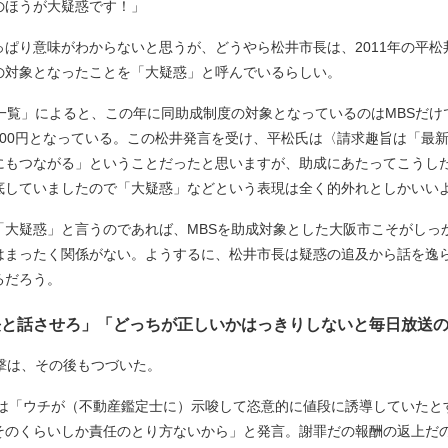
のほうが大疑惑です！」
り意味がわからないと思うが、どうやら松井市長は、2011年の平松
の対象となったことを「大疑惑」と呼んでいるらしい。
一覧」によると、この年に同助成制度の対象となっているのはMBSだけ
万6000円となっている。この松井発言を受け、平松氏は〈請求趣旨は「
にもつながる」ということだったと思いますが、助成にあたってこうし
底していましたので「大疑惑」などという表現は全く的外れとしかいい
大疑惑」と言うのであれば、MBSを助成対象とした大阪市こそがしっ
はまったく関係がない。ようするに、松井市長は疑惑の追及から話を逸ら
るだろう。
長と話させろ」「どっちが正しいかはっきりしないと毎日放送
撃は、その後もつづいた。
長は「ウチが（不動産鑑定士に）示唆して恣意的に値段に誘導していたと
そのくらいしか責任のとり方ないから」と発言。謝罪だの報酬の返上だ