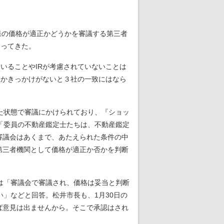
果の価格が適正かどうかを審議する第三者
とってきた。
いることやIRが考慮されていないことは
うかきっかけがないと３社の一致にはなら
た状態で審議にかけられており、『ショッ
「委員の不動産鑑定士たちは、不動産鑑定
審議会はあくまで、あたえられた条件の中
第三者機関として価格が適正か否かを判断
は「審議会で審議され、価格は妥当と判断
」などと回答。松井市長も、1月30日の
ば意見は出ませんから。そこで承認はされ