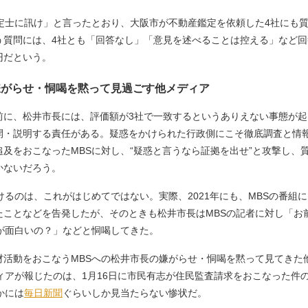
定士に訊け」と言ったとおり、大阪市が不動産鑑定を依頼した4社にも
う質問には、4社とも「回答なし」「意見を述べることは控える」など回
万円だという。
嫌がらせ・恫喝を黙って見過ごす他メディア
に、松井市長には、評価額が3社で一致するというありえない事態が起
開・説明する責任がある。疑惑をかけられた行政側にこそ徹底調査と情
及をおこなったMBSに対し、“疑惑と言うなら証拠を出せ”と攻撃し、
かないだろう。
るのは、これがはじめてではない。実際、2021年にも、MBSの番組
たことなどを告発したが、そのときも松井市長はMBSの記者に対し「お
が面白いの？」などと恫喝してきた。
活動をおこなうMBSへの松井市長の嫌がらせ・恫喝を黙って見てきた
ィアが報じたのは、1月16日に市民有志が住民監査請求をおこなった件
かには
毎日新聞
ぐらいしか見当たらない惨状だ。