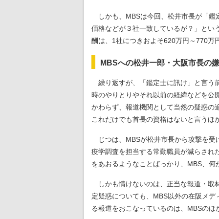
しかも、MBSは今回、松井市長が「鑑
価格などが３社一致しているが？」とい
酬は、1社につきおよそ620万円～770
MBSへの松井一郎・大阪市長の
繰り返すが、「鑑定士に訊け」と言う前
時のやりとりやそれ以前の経緯などを公
かわらず、報道機関として当然の疑惑の追
これだけでも首長の資格はないと言うほ
じつは、MBSが松井市長から攻撃を受け
疫学調査を担当する常勤職員が減らされ
をあおるようなことばっかり、MBS、何
しかも情けないのは、正当な報道・取材
定疑惑についても、MBS以外の在阪メデ
る報道をおこなっているのは、MBSのほ