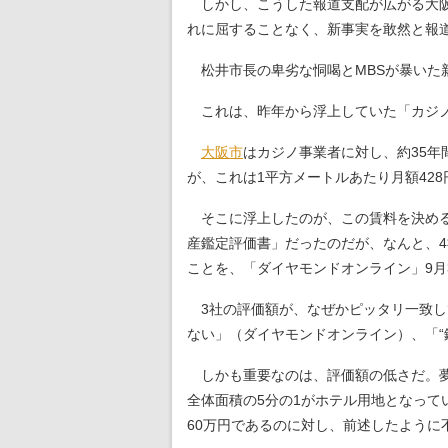
しかし、こうした報道支配が広がる大阪
れに屈することなく、新事実を敢然と報
松井市長の卑劣な恫喝とMBSが暴いた
これは、昨年から浮上していた「カジノ
大阪市
はカジノ事業者に対し、約35年
が、これは1平方メートルあたり月額42
そこに浮上したのが、この賃料を決める
産鑑定評価書」だったのだが、なんと、4
ことを、「ダイヤモンドオンライン」9月
3社の評価額が、なぜかピッタリ一致し
ない」（ダイヤモンドオンライン）、「“
しかも重要なのは、評価額の低さだ。夢
全体面積の5分の1がホテル用地となって
60万円であるのに対し、前述したように