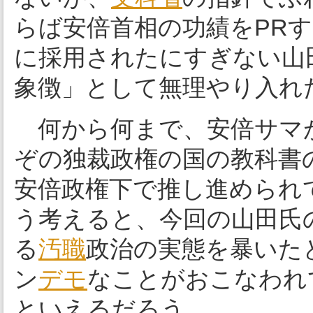
らば安倍首相の功績をPR
に採用されたにすぎない山
象徴」として無理やり入れ
何から何まで、安倍サマ
ぞの独裁政権の国の教科書
安倍政権下で推し進められ
う考えると、今回の山田氏
る
汚職
政治の実態を暴いた
ン
デモ
なことがおこなわれ
といえるだろう。