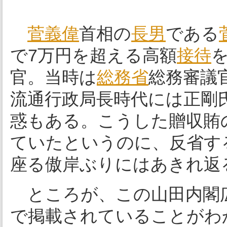
菅義偉
首相の
長男
である
で7万円を超える高額
接待
官。当時は
総務省
総務審議
流通行政局長時代には正剛
惑もある。こうした贈収賄
ていたというのに、反省す
座る傲岸ぶりにはあきれ返
ところが、この山田内閣
で掲載されていることがわ