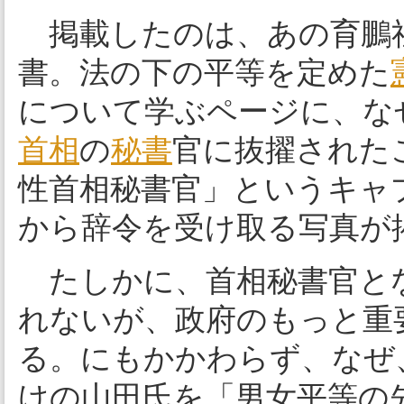
掲載したのは、あの育鵬
書。法の下の平等を定めた
について学ぶページに、なぜ
首相
の
秘書
官に抜擢された
性首相秘書官」というキャ
から辞令を受け取る写真が
たしかに、首相秘書官と
れないが、政府のもっと重
る。にもかかわらず、なぜ
けの山田氏を「男女平等の