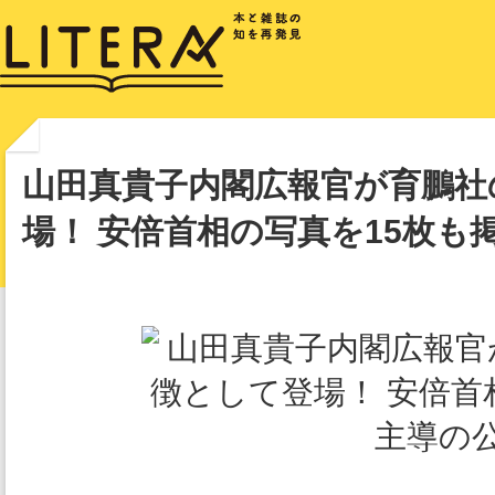
山田真貴子内閣広報官が育鵬社
場！ 安倍首相の写真を15枚