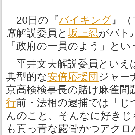
20日の『
バイキング
』（
席解説委員と
坂上忍
がバト
「政府の一員のよう」とい
平井文夫解説委員といえば
典型的な
安倍応援団
ジャー
京高検検事長の賭け麻雀問
行
前・法相の逮捕では「じ
んのこと、そんなに好きじ
も真っ青な露骨かつアクロ