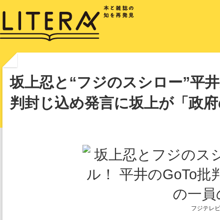
坂上忍と“フジのスシロー”平井
判封じ込め発言に坂上が「政府
フジテレビ