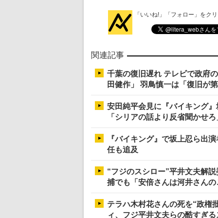
「いいね!」「フォロー」をク
関連記事
千葉の復旧遅れ テレビで政府
田健作」 羽鳥慎一は「復旧が
安田純平会見に『バイキング』
「シリアの話より反省聞かせろ
『バイキング』で坂上忍ら出演
任も追及
“フジのスシロー”平井文夫解説
捕でも「安倍さんは河井さんの
テラハ木村花さんの死を“政権
ィ、フジ平井文夫らの酷すぎる