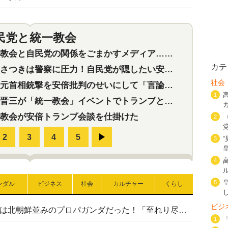
民党と統一教会
特集
2
会と自民党の関係をごまかすメディア…民放は有田芳生に発言自粛を要求
カテ
つきは警察に圧力！自民党が隠したい安倍元首相と統一教会の深い関係
社会
首相銃撃を安倍批判のせいにして「言論封殺」に利用する自民党応援団
1
三が「統一教会」イベントでトランプと演説！同性婚や夫婦別姓を攻撃
教会が安倍トランプ会談を仕掛けた
2
3
4
5
ンダル
ビジネス
社会
カルチャー
くらし
ビジ
高市首相の熊本地震避難所視察は北朝鮮並みのプロパガンダだった！「至れり尽くせり」の選ばれた避難所の一方で実態は…
1