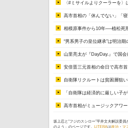
坂上忍と“フジのスシロー”平井文夫解説委員
のよう」のページです。
LITERA
は
政治
・
マ