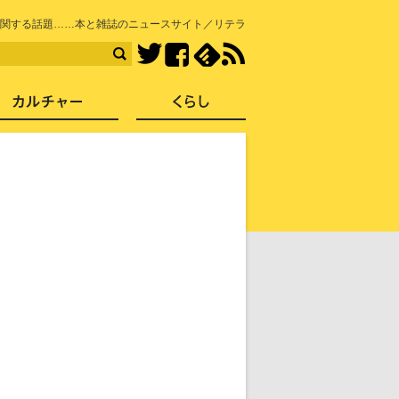
知を再発見
関する話題……本と雑誌のニュースサイト／リテラ
Facebook
feedly
RSS
Twitter
ス
社会
カルチャー
くらし