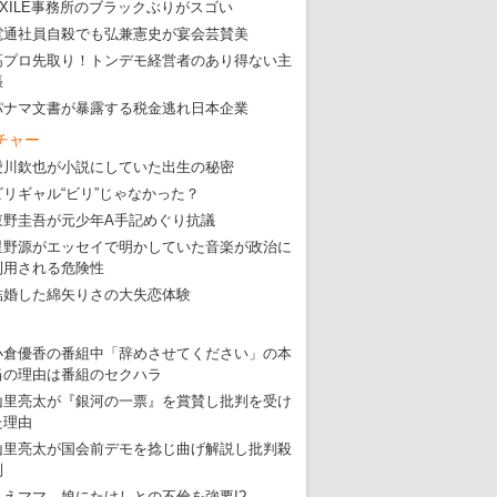
EXILE事務所のブラックぶりがスゴい
電通社員自殺でも弘兼憲史が宴会芸賛美
高プロ先取り！トンデモ経営者のあり得ない主
張
パナマ文書が暴露する税金逃れ日本企業
チャー
愛川欽也が小説にしていた出生の秘密
ビリギャル“ビリ”じゃなかった？
東野圭吾が元少年A手記めぐり抗議
星野源がエッセイで明かしていた音楽が政治に
利用される危険性
結婚した綿矢りさの大失恋体験
小倉優香の番組中「辞めさせてください」の本
当の理由は番組のセクハラ
山里亮太が『銀河の一票』を賞賛し批判を受け
た理由
山里亮太が国会前デモを捻じ曲げ解説し批判殺
到
りえママ、娘にたけしとの不倫を強要!?