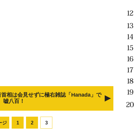
倍首相は会見せずに極右雑誌「Hanada」で
嘘八百！
ージ
1
2
3