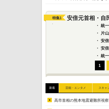
安倍元首相・自
特集
1
・
統一教
・
片山さ
・
安倍元
・
安倍晋
・
統一
新着
芸能・エンタメ
スキャ