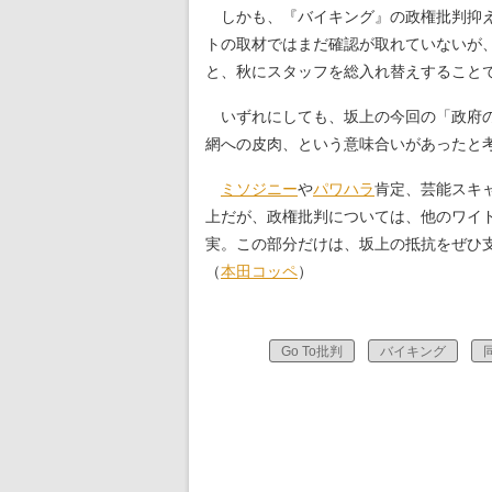
しかも、『バイキング』の政権批判抑え
トの取材ではまだ確認が取れていないが
と、秋にスタッフを総入れ替えすること
いずれにしても、坂上の今回の「政府の
網への皮肉、という意味合いがあったと
ミソジニー
や
パワハラ
肯定、芸能スキ
上だが、政権批判については、他のワイ
実。この部分だけは、坂上の抵抗をぜひ
（
本田コッペ
）
Go To批判
バイキング