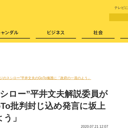
LITERA／リテラ 本と雑誌の
テレビに
芸能・エンタメ
スキャンダル
ビジネ
ジのスシロー”平井文夫のGoTo擁護に「政府の一員のよう」
シロー”平井文夫解説委員が
oTo批判封じ込め発言に坂上
よう」
2020.07.21 12:07