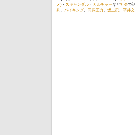
メ)
・
スキャンダル
・
カルチャー
など
社会
で
判
、
バイキング
、
同調圧力
、
坂上忍
、
平井文