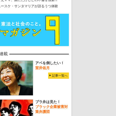
ユースケ・サンタマリアが語るうつ体験
連載
アベを倒したい！
室井佑月
記事一覧へ
ブラ弁は見た！
ブラック企業被害対
策弁護団