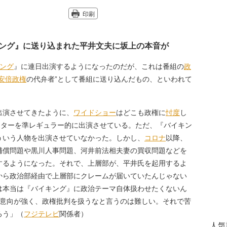
印刷
ング』に送り込まれた平井文夫に坂上の本音が
ング
』に連日出演するようになったのだが、これは番組の
政
安倍政権
の代弁者”として番組に送り込んだもの、といわれて
出演させてきたように、
ワイドショー
はどこも政権に
忖度
し
ーターを準レギュラー的に出演させている。ただ、『バイキン
ういう人物を出演させていなかった。しかし、
コロナ
以降、
補償問題や黒川人事問題、河井前法相夫妻の買収問題などを
するようになった。それで、上層部が、平井氏を起用するよ
から政治部経由で上層部にクレームが届いていたんじゃない
は本当は『バイキング』に政治テーマ自体扱わせたくないん
意向が強く、政権批判を扱うなと言うのは難しい。それで苦
ろう」（
フジテレビ
関係者）
人気