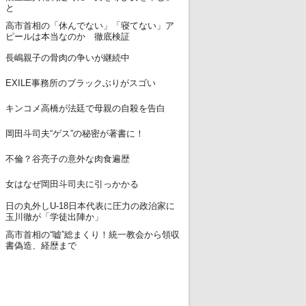
と
高市首相の「休んでない」「寝てない」ア
12
ピールは本当なのか 徹底検証
13
長嶋親子の骨肉の争いが継続中
14
EXILE事務所のブラックぶりがスゴい
15
キンコメ高橋が法廷で母親の自殺を告白
16
岡田斗司夫“ゲス”の秘密が著書に！
17
不倫？谷亮子の意外な肉食遍歴
18
女はなぜ岡田斗司夫に引っかかる
日の丸外しU-18日本代表に圧力の政治家に
19
玉川徹が「学徒出陣か」
高市首相の“嘘”総まくり！統一教会から領収
20
書偽造、経歴まで