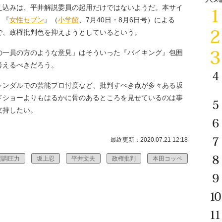
込みは、平井解説委員の起用だけではないようだ。本サイ
、『
女性セブン
』（
小学館
、7月40日・8月6日号）による
で、政権批判色を抑えようとしているという。
一員の方のような意見」はそういった『バイキング』包囲
考えるべきだろう。
ャンダルでの芸能プロ忖度など、批判すべき点が多々ある坂
ドショーよりもはるかに骨のあるところを見せているのは事
支持したい。
最終更新：2020.07.21 12:18
同調圧力
坂上忍
平井文夫
政権批判
本田コッペ