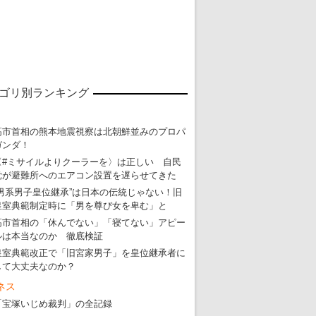
東京五輪強行開催特別企画 大ウソだら
・
五輪入場行進にすぎやまこういちの曲、杉田水脈のLGB
ゴリ別ランキング
・
大ウソだらけの東京五輪！ 安倍・菅・森はどんな嘘を
・
五輪サッカー・久保建英が南アの陽性者に「僕らに損ではない」
高市首相の熊本地震視察は北朝鮮並みのプロパ
・
五輪関係者が入国当日、築地を散歩！
ガンダ！
・
五輪でIOCラウンジ以外にVIPルーム、広告代理店は物品購入
〈#ミサイルよりクーラーを〉は正しい 自民
党が避難所へのエアコン設置を遅らせてきた
“男系男子皇位継承”は日本の伝統じゃない！旧
皇室典範制定時に「男を尊び女を卑む」と
高市首相の「休んでない」「寝てない」アピー
ルは本当なのか 徹底検証
皇室典範改正で「旧宮家男子」を皇位継承者に
して大丈夫なのか？
ネス
「宝塚いじめ裁判」の全記録