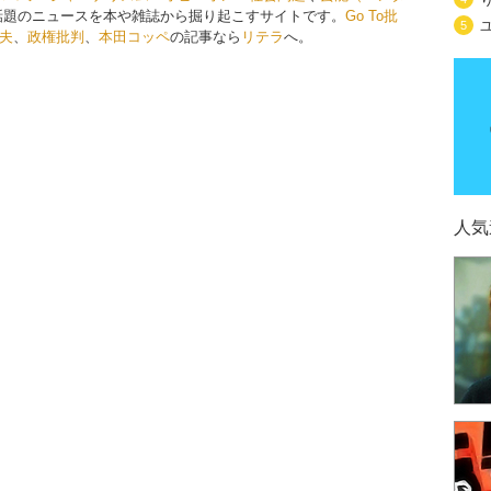
話題のニュースを本や雑誌から掘り起こすサイトです。
Go To批
5
夫
、
政権批判
、
本田コッペ
の記事なら
リテラ
へ。
人気