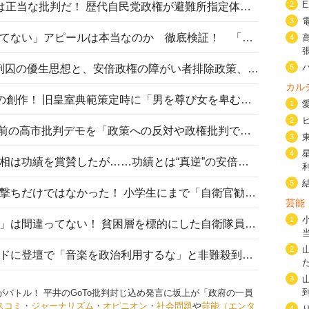
2
〈#ミサイルよりクーラーを〉は正当な批判だ！ 歴代自民党政権が避難所指定体育館へのエアコン設置を遅らせてきた客観的事実
3
高市首相の「休んでない」「寝てない」アピールは本当なのか 徹底検証！ 「資料読み込み」「アイロンがけ」も矛盾だらけ…
4
相模原事件から10年──植松死刑囚の優生思想と、安倍政権の障がい者排除政策、右派勢力の差別主義との関係を改めて問う
5
カル
“男系男子の皇位継承”は明治期の創作！ 旧皇室典範策定時に「男を尊び女を卑むの慣習、人民の脳髄」とトンデモ論で女性天皇を否定
1
2
山里亮太が『DayDay.』で国会前の高市批判デモを「政策への反対や政権批判でない」と捻じ曲げ解説 デモ参加者から批判殺到
3
4
安倍晋三元首相の命日で高市首相は功績を賞賛したが……功績とは“真逆”の安倍元首相のトンデモ発言を振り返る
5
自衛隊リクルートは貧困層狙い撃ちだけではなかった！ 小学生にまで「自衛官勧誘」目的のパンフレット作成
芸能
1
「自衛隊は経済的に厳しい子が」は間違ってない！ 貧困層を標的にした自衛隊員募集、やす子、山上被告も…日本でも進む“経済的徴兵制”
2
高市首相がミュージックアワードに登壇で「音楽を政治利用するな」と非難殺到！ MAJの国策的本質を批判する声も
3
がバトル！ 平井のGoTo批判封じ込め発言に坂上が「政府の一員
スコミ
・
ジャーナリズム
・
オピニオン
・
社会問題
や
芸能（エンタ
4