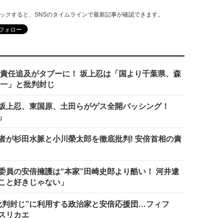
リックすると、SNSのタイムラインで最新記事が確認できます。
の責任追及がタブーに！ 坂上忍は「国より千葉県、森
第一」と批判封じ
坂上忍、東国原、土田らがゲス全開バッシング！
」
者が杉田水脈と小川榮太郎を徹底批判! 安倍首相の責
委員の安倍擁護は“本家”田崎史郎より酷い！ 河井逮
こと好きじゃない」
批判封じ”に利用する政治家と安倍応援団…フィフ
スリカエ