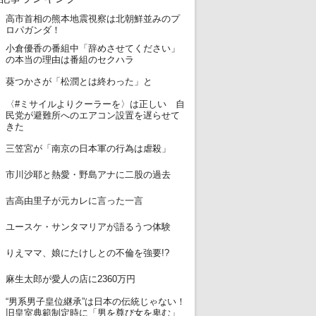
高市首相の熊本地震視察は北朝鮮並みのプ
1
ロパガンダ！
小倉優香の番組中「辞めさせてください」
2
の本当の理由は番組のセクハラ
3
葵つかさが「松潤とは終わった」と
〈#ミサイルよりクーラーを〉は正しい 自
4
民党が避難所へのエアコン設置を遅らせて
きた
5
三笠宮が「南京の日本軍の行為は虐殺」
6
市川沙耶と熱愛・野島アナに二股の過去
7
吉高由里子が元カレに言った一言
8
ユースケ・サンタマリアが語るうつ体験
9
りえママ、娘にたけしとの不倫を強要!?
10
麻生太郎が愛人の店に2360万円
“男系男子皇位継承”は日本の伝統じゃない！
11
旧皇室典範制定時に「男を尊び女を卑む」