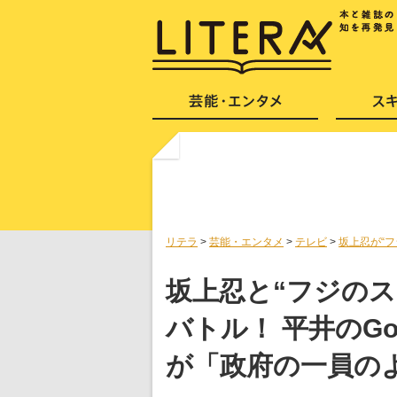
リテラ
>
芸能・エンタメ
>
テレビ
>
坂上忍が“フ
坂上忍と“フジのス
バトル！ 平井のG
が「政府の一員の