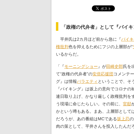
「政権の代弁者」として『バイキ
平井氏は2カ月ほど前から急に『
バイキ
権批判
色を抑えるためにフジの上層部が“
いるからだ。
「『
モーニングショー
』が
田崎史郎
氏を
て“政権の代弁者”の
安倍応援団
コメンテ
グ』は情報
バラエティ
ということで、そ
『バイキング』は坂上の意向でコロナの
連日取り上げ、かなり厳しく政権批判を
う現場に命じたらしい。その前に、
官邸
かという噂もある。まあ、上層部として
だろうが、あの番組はMCである
坂上忍
の
肉の策として、平井さんを投入したんだ