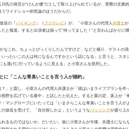
玉川氏の発言が“けんか腰”だとして取り上げられているが、実際の文脈
扱うワイドショー的世論のほうだからだ。
放送の『
バイキング
』（
フジテレビ
）が、「小室さんの代理人
弁護士
か
したと報道。すると出演者は揃って“待ってました！”と言わんばかりに
かなこれ、ちょっとびっくりしたんですけど」などと煽り、ゲストの清
、いったいこの人は何になるんですかという話になる」と言うと、スタ
Yにも逃げに行っているように見える」と小室さんを批判した。
とに「こんな青臭いことを言う人が婚約」
？」と題し、小室さんの代理人弁護士が「彼はいまライフプランを作
の視野を広げている最中」と話したと伝えた。すると案の定、坂上が「
ツ・マングローブにいたっては「いまさらこんな青臭いことを言う人が
この放送を受けて、「自分探しかよ」というような
バッシング
が盛り上
れるものではないか。だいたい、仮に小室さんが今後、弁護士になら