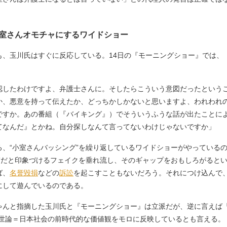
小室さんオモチャにするワイドショー
、玉川氏はすぐに反応している。14日の『モーニングショー』では、
認したわけですよ、弁護士さんに。そしたらこういう意図だったという
か、悪意を持って伝えたか、どっちかしかないと思いますよ、われわれ
ですか。あの番組（『バイキング』）でそういうふうな話が出たことに
てなんだ』とかね。自分探しなんて言ってないわけじゃないですか」
、“小室さんバッシング”を繰り返しているワイドショーがやっている
エロ”だと印象づけるフェイクを垂れ流し、そのギャップをおもしろがると
ば、
名誉毀損
などの
訴訟
を起こすこともないだろう。それにつけ込んで
にして遊んでいるのである。
んと指摘した玉川氏と『モーニングショー』は立派だが、逆に言えば『
る世論＝日本社会の前時代的な価値観をモロに反映しているとも言える。