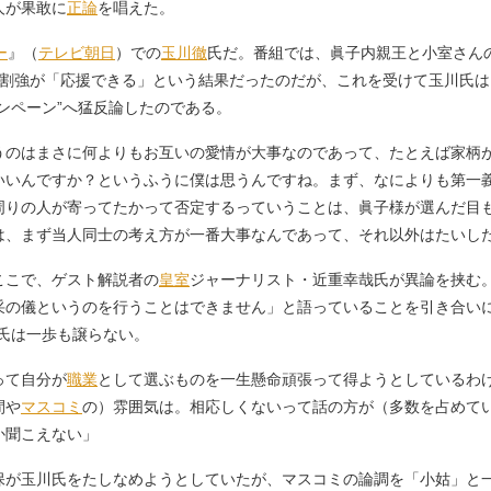
人が果敢に
正論
を唱えた。
ー
』（
テレビ朝日
）での
玉川徹
氏だ。番組では、眞子内親王と小室さん
4割強が「応援できる」という結果だったのだが、これを受けて玉川氏
ンペーン”へ猛反論したのである。
うのはまさに何よりもお互いの愛情が大事なのであって、たとえば家柄
いいんですか？というふうに僕は思うんですね。まず、なによりも第一
周りの人が寄ってたかって否定するっていうことは、眞子様が選んだ目
は、まず当人同士の考え方が一番大事なんであって、それ以外はたいし
こで、ゲスト解説者の
皇室
ジャーナリスト・近重幸哉氏が異論を挟む
采の儀というのを行うことはできません」と語っていることを引き合いに
氏は一歩も譲らない。
って自分が
職業
として選ぶものを一生懸命頑張って得ようとしているわ
間や
マスコミ
の）雰囲気は。相応しくないって話の方が（多数を占めて
か聞こえない」
が玉川氏をたしなめようとしていたが、マスコミの論調を「小姑」と