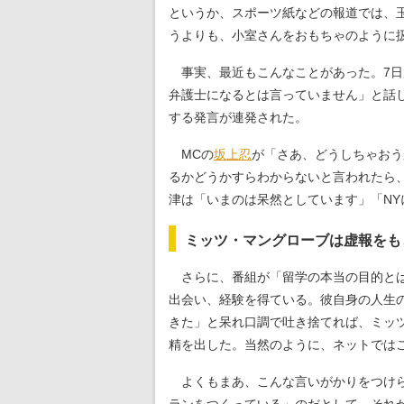
というか、スポーツ紙などの報道では、
うよりも、小室さんをおもちゃのように
事実、最近もこんなことがあった。7日
弁護士になるとは言っていません」と話
する発言が連発された。
MCの
坂上忍
が「さあ、どうしちゃおう
るかどうかすらわからないと言われたら
津は「いまのは呆然としています」「N
ミッツ・マングローブは虚報をも
さらに、番組が「留学の本当の目的とは
出会い、経験を得ている。彼自身の人生
きた」と呆れ口調で吐き捨てれば、ミッ
精を出した。当然のように、ネットでは
よくもまあ、こんな言いがかりをつけら