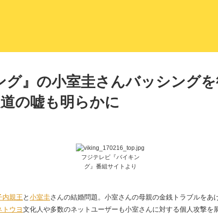
LITERA／リテラ 本と雑誌の
ング』の小室圭さんバッシングを徹
報道の嘘も明らかに
フジテレビ『バイキン
グ』番組サイトより
子内親王
と
小室圭
さんの結婚問題。小室さんの母親の金銭トラブルをあ
ネトウヨ
文化人や多数のネットユーザーも小室さんに対する個人攻撃を