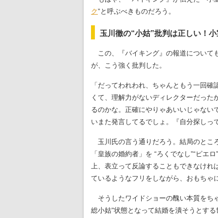
ク
”と呼ぶべきものだろう。
玉川徹の“小姑”批判は正しい！
この、『バイキング』の報道についても
が、こう強く批判した。
「だってわれわれ、ちゃんともう一回確
くて、理解力がないディレクターだった
るのかな。正確にやりゃあいいじゃない
いまた発言してるでしょ。『自分探しっ
玉川氏の言う通りだろう。結局のところ
「皇族の婚約者」を “ろくでなし”“ピ
上、表立って反論することもできなけれ
ているようなフリをしながら、おもちゃ
そうしたワイドショーの醜い本質をちゃ
総小姑”状態となって結婚を潰そうとす