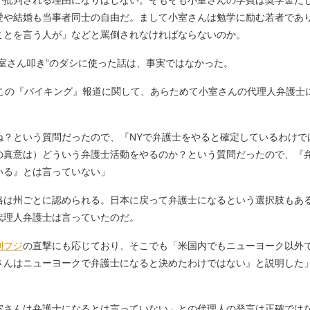
が批判される理由になりはしない。そもそも小室さんの学費は奨学金だ
愛や結婚も当事者同士の自由だ。まして小室さんは勉学に励む若者であ
ことを言う人が」などと罵倒されなければならないのか。
室さん叩き”のダシに使った話は、事実ではなかった。
この『バイキング』報道に関して、あらためて小室さんの代理人弁護士
。
ね？という質問だったので、『NYで弁護士をやると確定しているわけで
の真意は）どういう弁護士活動をやるのか？という質問だったので、『
いる』とは言っていない」
は州ごとに認められる。日本に戻って弁護士になるという選択肢もあ
代理人弁護士は言っていたのだ。
刊フジ
の直撃にも応じており、そこでも「米国内でもニューヨーク以外
んはニューヨークで弁護士になると決めたわけではない』と説明した」と語
さんは弁護士になるとは言っていない」との代理人の発言は正確ではな