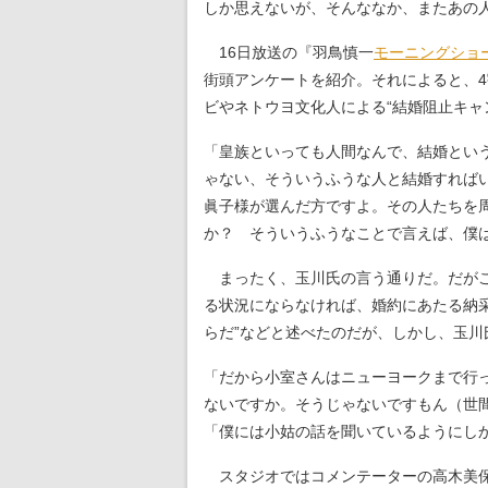
しか思えないが、そんななか、またあの
16日放送の『羽鳥慎一
モーニングショ
街頭アンケートを紹介。それによると、
ビやネトウヨ文化人による“結婚阻止キャ
「皇族といっても人間なんで、結婚とい
ゃない、そういうふうな人と結婚すれば
眞子様が選んだ方ですよ。その人たちを
か？ そういうふうなことで言えば、僕
まったく、玉川氏の言う通りだ。だがこ
る状況にならなければ、婚約にあたる納
らだ”などと述べたのだが、しかし、玉川
「だから小室さんはニューヨークまで行
ないですか。そうじゃないですもん（世
「僕には小姑の話を聞いているようにし
スタジオではコメンテーターの高木美保