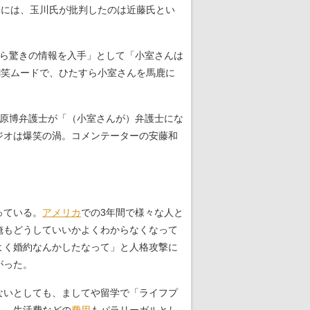
的には、玉川氏が批判したのは近藤氏とい
ら驚きの情報を入手」として「小室さんは
嘲笑ムードで、ひたすら小室さんを馬鹿に
原博弁護士が「（小室さんが）弁護士にな
ジオは爆笑の渦。コメンテーターの安藤和
っている。
アメリカ
での3年間で様々な人と
俺もどうしていいかよくわからなくなって
よく婚約なんかしたなって」と人格攻撃に
がった。
ないとしても、ましてや留学で「ライフプ