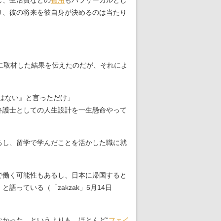
し、生活費などの
費用
もパラリーガルとし
り、彼の将来を彼自身が決めるのは当たり
に取材した結果を伝えたのだが、それによ
はない』と言っただけ」
弁護士としての人生設計を一生懸命やって
るし、留学で学んだことを活かした職に就
で働く可能性もあるし、日本に帰国すると
っている（「zakzak」5月14日
かった。というよりも、ほとんど“
フェイ