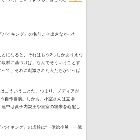
『バイキング』の名前こそ出さなかった
ことになると、それはもう2つしかありえな
の取材に基づけば。なんでそういうことす
よって、それに刺激された人たちがいっぱ
のはこういうことだ。つまり、メディアが
いう自作自演。しかも、小室さんは立場
、連中は眞子内親王や皇室の将来を心配し
バイキング』の虚報は“一億総小舅・一億