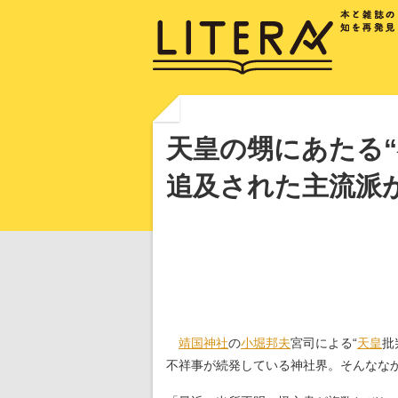
天皇の甥にあたる“
追及された主流派
靖国神社
の
小堀邦夫
宮司による“
天皇
批
不祥事が続発している神社界。そんななか