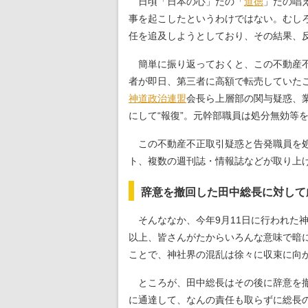
日頃「日本の心」だの「
道徳
」だの唱
事を起こしたというわけではない。むし
任を追及しようとしており、その結果、
簡単に振り返っておくと、この不動産不
者が即日、第三者に高額で転売していた
神道政治連盟
会長ら上層部の関与疑惑、
にして“報復”。元幹部職員は処分無効等
この不動産不正取引疑惑と告発職員を処
ト、複数の週刊誌・情報誌などが取り上
辞意を撤回した田中総長に対して
そんななか、今年9月11日に行われた
以上、皆さんがたからいろんな意味で暗
ことで、神社界の混乱は徐々に収束に向
ところが、田中総長はその後に辞意を撤
に通達して、なんの責任も取らずに総長