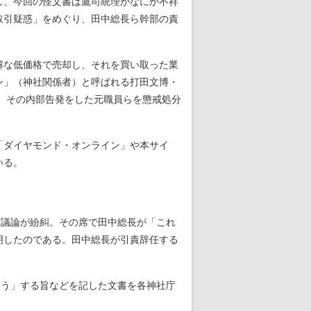
し、今回の怪文書は鷹司統理がなにか不祥
取引疑惑」をめぐり、田中総長ら幹部の責
解な低価格で売却し、それを買い取った業
ン」（神社関係者）と呼ばれる打田文博・
年、その内部告発をした元職員らを懲戒処分
「ダイヤモンド・オンライン」や本サイ
いる。
ど議論が紛糾。その席で田中総長が「これ
明したのである。田中総長が引責辞任する
全う」する旨などを記した文書を各神社庁