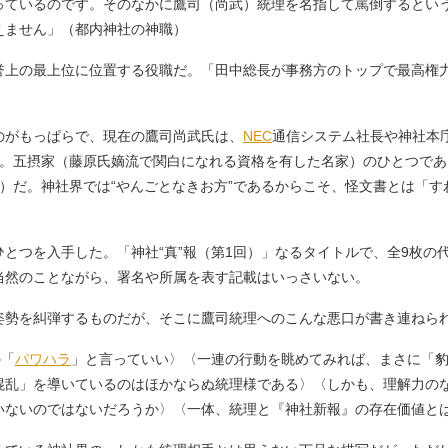
っているのです。そのなかに鷹司（尚武）統理を名指して罵倒するとい
えません」（都内神社の神職）
誉上の最上位に位置する役職だ。「田中総長が事務方のトップで最高権
がもっぱらで、現在の鷹司尚武氏は、
NEC
通信システム社長や神社本
た。五摂家（藤原氏嫡流で関白になれる資格を有した名家）のひとつであ
子）だ。神社界では“やんごとなきお方”であるからこそ、怪文書とは「
とつを入手した。「神社“真”報（第1回）」なるタイトルで、全9枚の
当然のことながら、署名や所属を表す記載はいっさいない。
勢を糾弾するものだが、そこに鷹司統理へのこんな悪口が書き連ねら
の「
パワハラ
」と言っていい〉〈一連の行動を眺めてみれば、まさに「豹
混乱」を導いているのはほかならぬ統理様である〉〈しかも、理解力の
いないのではないだろうか〉〈一体、統理と『神社新報』の存在価値と