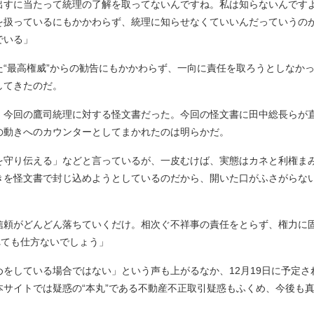
出すに当たって統理の了解を取ってないんですね。私は知らないんです
を扱っているにもかかわらず、統理に知らせなくていいんだっていうの
でいる」
“最高権威”からの勧告にもかかわらず、一向に責任を取ろうとしなか
してきたのだ。
今回の鷹司統理に対する怪文書だった。今回の怪文書に田中総長らが
の動きへのカウンターとしてまかれたのは明らかだ。
守り伝える」などと言っているが、一皮むけば、実態はカネと利権ま
きを怪文書で封じ込めようとしているのだから、開いた口がふさがらな
信頼がどんどん落ちていくだけ。相次ぐ不祥事の責任をとらず、権力に
れても仕方ないでしょう」
をしている場合ではない」という声も上がるなか、12月19日に予定さ
サイトでは疑惑の“本丸”である不動産不正取引疑惑もふくめ、今後も