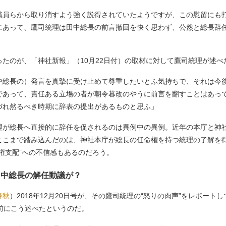
職員らから取り消すよう強く説得されていたようですが、この慰留にも
にあって、鷹司統理は田中総長の前言撤回を快く思わず、公然と総長辞
たのが、「神社新報」（10月22日付）の取材に対して鷹司統理が述べ
中総長の）発言を真摯に受け止めて尊重したいとふ気持ちで、それは今
であって、責任ある立場の者が朝令暮改のやうに前言を翻すことはあっ
づれ然るべき時期に辞表の提出があるものと思ふ」
が総長へ直接的に辞任を促されるのは異例中の異例。近年の本庁と神
ここまで踏み込んだのは、神社本庁が総長の任命権を持つ統理の了解を
権支配”への不信感もあるのだろう。
田中総長の解任動議が？
春秋
）2018年12月20日号が、その鷹司統理の“怒りの肉声”をレポート
前にこう述べたというのだ。