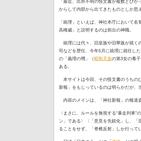
「最近、出所不明の怪文書が複数とびか
からして内部から出てきたものとしか思
「統理」といえば、神社本庁において名
高権威」と説明するのは前出の神職。
統理には代々、旧皇族や旧華族が就くの
司などを歴任、今年5月に統理に就任し
の「義理の甥」（
昭和天皇
の第3女の養
ある。
本サイトは今回、その怪文書のうちのひ
新報」をもじっているのは明らかだが、
内容のメインは、「神社新報」の報道姿
〈まさに、ルールを無視する“暴走列車”
ン」である〉〈「意見を先鋭化」し、「
ることをせず、「脊椎反射」しか行って