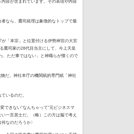
う内容が含まれています。その表現や内容
力者なら、鷹司統理は象徴的なトップで最
庁が「本宗」と位置付ける伊勢神宮の大宮
る鷹司家の28代目当主にして、今上天皇
すわ、ただ事ではない」と神職らが慄くので
代物だ。神社本庁の機関紙的専門紙「神社
れているのだ。
変できない“なんちゃって”元ビジネスマ
ない一言居士だ。（略）この方は脳で考え
は何なのだろうか〉