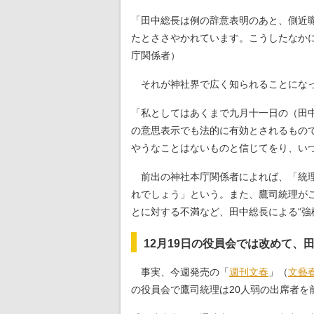
「田中総長は例の辞意表明のあと、側近
たとささやかれています。こうしたなか
庁関係者）
それが神社界で広く知られることになっ
「私としてはあくまで九月十一日の（田
の意思表示でも法的に有効とされるもの
やうなことはないものと信じてをり、い
前出の神社本庁関係者によれば、「統理
れでしょう」という。また、鷹司統理が
とに対する不満など、田中総長による“強
12月19日の役員会では改めて、
事実、今週発売の「
週刊文春
」（
文藝
の役員会で鷹司統理は20人弱の出席者を