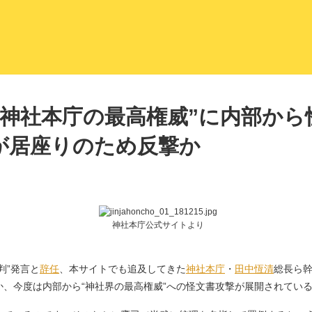
LITERA／リテラ 本と雑誌の
神社本庁の最高権威”に内部から
が居座りのため反撃か
神社本庁公式サイトより
判”発言と
辞任
、本サイトでも追及してきた
神社本庁
・
田中恆清
総長ら
、今度は内部から“神社界の最高権威”への怪文書攻撃が展開されてい