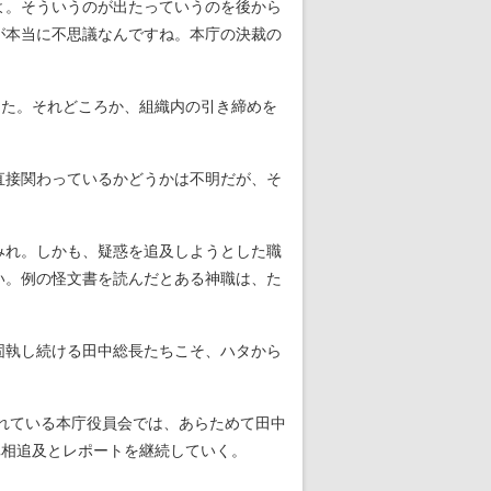
よ。そういうのが出たっていうのを後から
が本当に不思議なんですね。本庁の決裁の
った。それどころか、組織内の引き締めを
直接関わっているかどうかは不明だが、そ
みれ。しかも、疑惑を追及しようとした職
い。例の怪文書を読んだとある神職は、た
固執し続ける田中総長たちこそ、ハタから
れている本庁役員会では、あらためて田中
真相追及とレポートを継続していく。