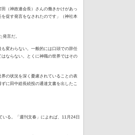
打田（神政連会長）さんの働きかけがあっ
任を促す発言をなされたのです」（神社本
た発言だ。
後も変わらない。一般的には口頭での辞任
てはならない。とくに神職の世界ではその
社界の状況を深く憂慮されていることの表
得ずに田中総長続投の通達文書を出したこ
している。「週刊文春」によれば、11月24日