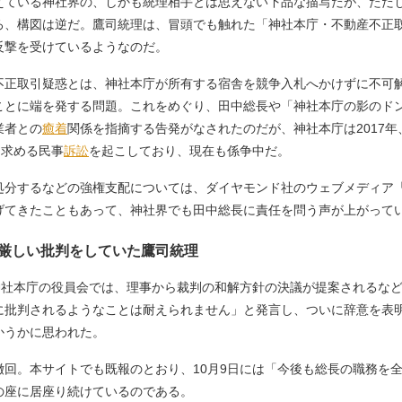
えている神社界の、しかも統理相手とは思えない下品な描写だが、ただ
ろ、構図は逆だ。鷹司統理は、冒頭でも触れた「神社本庁・不動産不正
反撃を受けているようなのだ。
正取引疑惑とは、神社本庁が所有する宿舎を競争入札へかけずに不可
ことに端を発する問題。これをめぐり、田中総長や「神社本庁の影のド
業者との
癒着
関係を指摘する告発がなされたのだが、神社本庁は2017
を求める民事
訴訟
を起こしており、現在も係争中だ。
分するなどの強権支配については、ダイヤモンド社のウェブメディア
げてきたこともあって、神社界でも田中総長に責任を問う声が上がって
厳しい批判をしていた鷹司統理
神社本庁の役員会では、理事から裁判の和解方針の決議が提案されるな
に批判されるようなことは耐えられません」と発言し、ついに辞意を表
かうかに思われた。
回。本サイトでも既報のとおり、10月9日には「今後も総長の職務を
の座に居座り続けているのである。