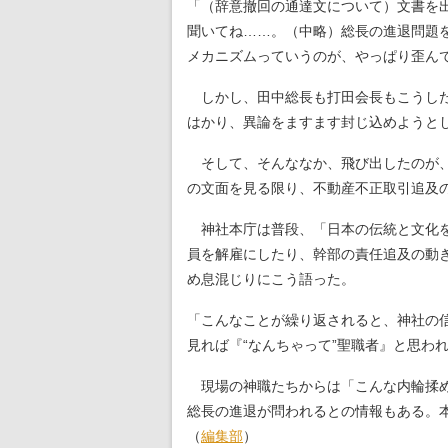
「（辞意撤回の通達文について）文書を
聞いてね……。（中略）総長の進退問題
メカニズムっていうのが、やっぱり歪ん
しかし、田中総長も打田会長もこうした
はかり、異論をますます封じ込めようと
そして、そんななか、飛び出したのが、
の文面を見る限り、不動産不正取引追及
神社本庁は普段、「日本の伝統と文化を
員を解雇にしたり、幹部の責任追及の動
め息混じりにこう語った。
「こんなことが繰り返されると、神社の
見れば『“なんちゃって”聖職者』と思わ
現場の神職たちからは「こんな内輪揉め
総長の進退が問われるとの情報もある。本
（
編集部
）