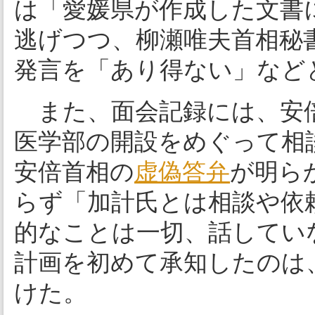
は「愛媛県が作成した文書
逃げつつ、柳瀬唯夫首相秘
発言を「あり得ない」など
また、面会記録には、安
医学部の開設をめぐって相
安倍首相の
虚偽答弁
が明ら
らず「加計氏とは相談や依
的なことは一切、話してい
計画を初めて承知したのは、
けた。