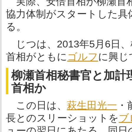
実際、安倍首相が柳瀬首相
協力体制がスタートした具
る。
じつは、2013年5月6日
首相がともに
ゴルフ
に興じ
柳瀬首相秘書官と加計
首相か
この日は、
萩生田光一
・
長とのスリーショットを
ブ
ューの翌日にあたる。同日