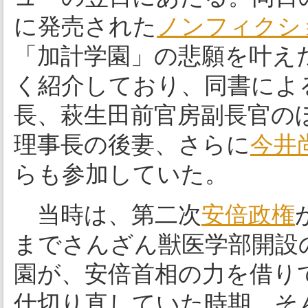
に発売された
ノンフィクシ
「加計学園」の悲願を叶え
く紹介しており、同書によ
長、萩生田前官房副長官の
理事長の後妻、さらに
今井
らも参加していた。
当時は、第二次
安倍政権
までさんざん獣医学部開設
園が、安倍首相の力を借り
仕切り直していた時期。そ