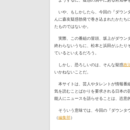
ようするに、疑惑の渦中にある府知事を
いや、もしかしたら、今回の『ダウンタ
んに森友疑惑勃発で巻き込まれたかたち
たものではないか。
実際、この番組の冒頭、坂上がダウンタ
終わらないうちに、松本と浜田がふたり
ているといえるだろう。
しかし、恐ろしいのは、そんな疑惑
政
いかねないことだ。
本サイトは、芸人やタレントが情報番組
気を読むことばかりを要求される日本の
能人にニュースを語らせることは、恣意
そういう意味では、今回の『ダウンタウ
（
編集部
）