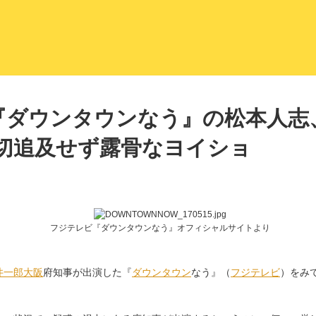
LITERA／リテラ 本と雑誌の
『ダウンタウンなう』の松本人志
一切追及せず露骨なヨイショ
フジテレビ『ダウンタウンなう』オフィシャルサイトより
井一郎
大阪
府知事が出演した『
ダウンタウン
なう』（
フジテレビ
）をみ