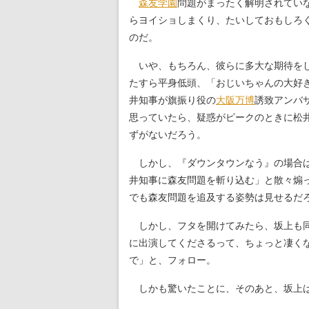
森友学園
問題がまったく解明されてい
らヨイショしまくり、たいしておもしろ
のだ。
いや、もちろん、彼らに多大な期待をし
たすら平身低頭、「おじいちゃんの大好
井知事が旗振り役の
大阪万博
誘致アンバ
思っていたら、疑惑がピークのときに松
ずがないだろう。
しかし、『ダウンタウンなう』の場合
井知事に森友問題を斬り込む」と散々煽
でも森友問題を追及する姿勢は見せるだ
しかし、フタを開けてみたら、坂上も同
に出演してくださるって、ちょっと凄く
で」と、フォロー。
しかも驚いたことに、そのあと、坂上は