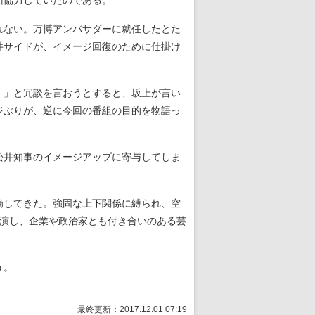
面協力していたのである。
れない。万博アンバサダーに就任したとた
井サイドが、イメージ回復のために仕掛け
…」と冗談を言おうとすると、坂上が言い
ジぶりが、逆に今回の番組の目的を物語っ
松井知事のイメージアップに寄与してしま
摘してきた。強固な上下関係に縛られ、空
演し、企業や政治家とも付き合いのある芸
う。
最終更新：2017.12.01 07:19