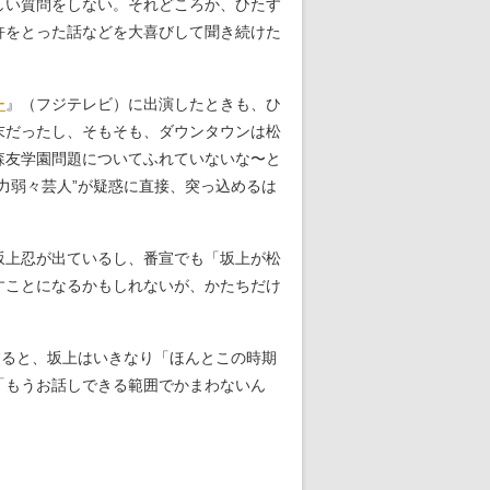
しい質問をしない。それどころか、ひたす
許をとった話などを大喜びして聞き続けた
ー
』（フジテレビ）に出演したときも、ひ
末だったし、そもそも、ダウンタウンは松
森友学園問題についてふれていないな〜と
力弱々芸人”が疑惑に直接、突っ込めるは
坂上忍が出ているし、番宣でも「坂上が松
すことになるかもしれないが、かたちだけ
すると、坂上はいきなり「ほんとこの時期
「もうお話しできる範囲でかまわないん