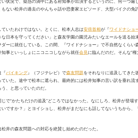
ない状況で、疑惑の渦中にある府知事が出演するというのに、何一つ厳
くもない松井の過去のやんちゃ話や恐妻家エピソード、大型バイクの免
ていたわけではない。とくに、松本人志は
安倍首相
が『
ワイドナショ
きな日本を守ってください」と森友学園の園児みたいなエールを送る始
サダーに就任している。この間、『ワイドナショー』で不自然なくらい
井知事といっしょにニコニコしながら就任
会見
に臨んだのだ。そんな“権
は『
バイキング
』（フジテレビ）で
森友問題
をそれなりに追及してきた
っていた。途中で松本に遮られ、最終的には松井知事の言い訳を垂れ流
ろう、と思っていたのだ。
じで“かたちだけの追及”どころではなかった。なにしろ、松井が登場
ないですか？」とヨイショし、松井がまだなにも話してないうちから、
松井の森友問題への対応を絶賛し始めたのだった。