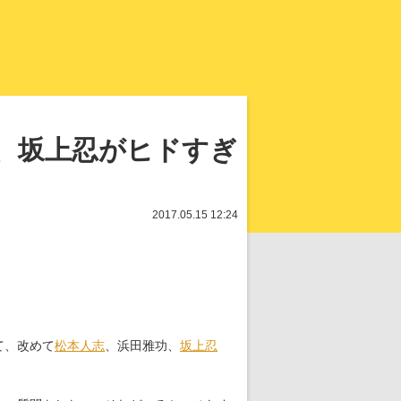
知を再発見
、坂上忍がヒドすぎ
2017.05.15 12:24
て、改めて
松本人志
、浜田雅功、
坂上忍