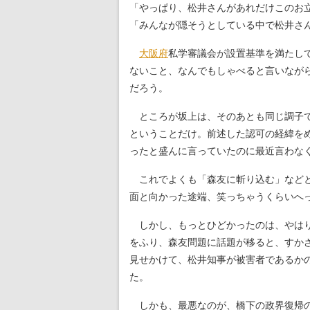
「やっぱり、松井さんがあれだけこのお
「みんなが隠そうとしている中で松井さ
大阪府
私学審議会が設置基準を満たし
ないこと、なんでもしゃべると言いなが
だろう。
ところが坂上は、そのあとも同じ調子で
ということだけ。前述した認可の経緯を
ったと盛んに言っていたのに最近言わな
これでよくも「森友に斬り込む」などと
面と向かった途端、笑っちゃうくらいへ
しかし、もっとひどかったのは、やはり
をふり、森友問題に話題が移ると、すか
見せかけて、松井知事が被害者であるか
た。
しかも、最悪なのが、橋下の政界復帰の