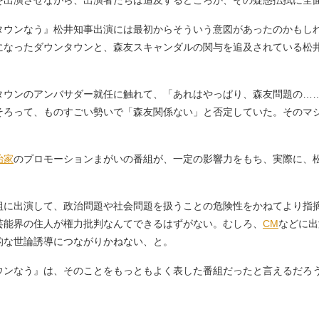
出演させながら、出演者たちは追及するどころか、その疑惑払拭に全
ウンなう』松井知事出演には最初からそういう意図があったのかもし
になったダウンタウンと、森友スキャンダルの関与を追及されている松
ウンのアンバサダー就任に触れて、「あれはやっぱり、森友問題の…
そろって、ものすごい勢いで「森友関係ない」と否定していた。そのマ
治家
のプロモーションまがいの番組が、一定の影響力をもち、実際に、
に出演して、政治問題や社会問題を扱うことの危険性をかねてより指
芸能界の住人が権力批判なんてできるはずがない。むしろ、
CM
などに出
的な世論誘導につながりかねない、と。
ンなう』は、そのことをもっともよく表した番組だったと言えるだろ