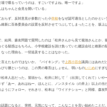
立場で喋るっていうのは、すごいですよね。唯一ですよ」
んはちゃんと会見を開いている」
ておらず、反対意見が多数だった小
学校
をなぜ認可適当としたのかとい
ら維新に百条委員会の設置を反対させてつぶしてしまったことを、坂上
、結局、森友問題で質問したのは「松井さんから見て籠池さんとか、
めぐる疑惑はもちろん、小学校建設を請け負っていた建設会社と維新の
くなった理由も、一切追及することはなかった。
言えたものではないか。『バイキング』で
上西小百合
議員にはあれだ
っぴり腰というのは、この男の毒舌はしょせん、弱いもの
いじめ
にすぎ
松本人志だった。冒頭から、松井に対して「（出演してくれて）いや
さず「あー、あれはねー、ほんとに、ノンスタイル（の井上）以上の当
のようにフォロー。それきり、松本は『ワイドナショー』と同様、森友
話題になると、突然、元気になって、こんなことを言い始めたことだ