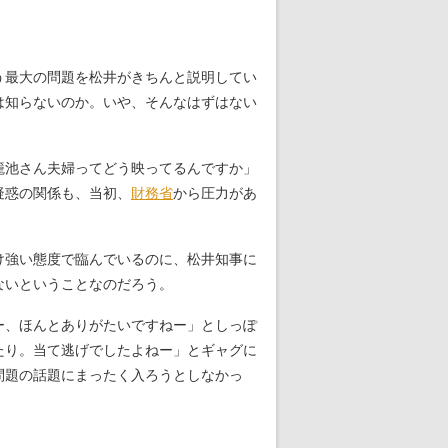
う最大の問題を松井がきちんと説明してい
は知らないのか。いや、そんなはずはない
籠池さん夫婦ってどう映ってるんですか」
疑惑の関係も、当初、
財務省
から圧力があ
け強い態度で臨んでいるのに、松井知事に
ないということなのだろう。
ー、ほんとありがたいですねー」としっぽ
たり。当て逃げでしたよねー」とギャグに
問題の話題にまったく入ろうとしなかっ
。