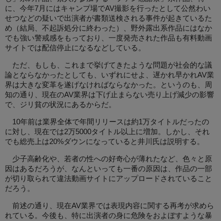
に、今年7月にはキャンプ場でAV撮影を行ったとして公然わい
せつなどの疑いで出演者が書類送検される事件が起きているた
め（結局、不起訴処分に終わった）、野外露出系作品にはなか
でも強い警戒感をもっており、一度発売された作品も有料動画
サイトでは配信停止になるなどしている。
ただ、もしも、これまで挙げてきたような問題が社会的な議
論とならなかったとしても、いずれにせよ、遅かれ早かれAV業
界は大きな変革を遂げなければならなかった。というのも、周
知の通り、現在のAV業界は下げ止まらない売り上げ減少の影響
で、ジリ貧の状況にあるからだ。
10年前は業界全体で年間リリースは約1万タイトルだったの
に対し、現在では2万5000タイトル以上に増加。しかし、それ
でも総売上は20%ダウンになっていると井川氏は説明する。
少子高齢化や、若者の性への好奇心が薄れたなど、色々と原
因はあるだろうが、なんといっても一番の原因は、作品の一部
が切り取られて違法動画サイトにアップロードされていること
だろう。
前述の通り、現在AV業界では表現内容に関する再考が求めら
れている。今後も、特に出演者の身に危険をおよぼすような暴