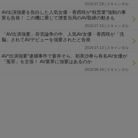
2016.07.29 | スキャンダル
AV出演強要を告白した人気女優・香西咲が“枕営業”強制の事
実も告発！ この機に乗じて捜査当局のAV取締の動きも
2016.07.16 | スキャンダル
「AV出演強要」存否論争の中、人気AV女優・香西咲が「洗
脳」されてAVデビューを強要されたと告発
2016.07.13 | スキャンダル
AV“出演強要”逮捕事件で蒼井そら、初美沙希ら有名AV女優が
「冤罪」を主張！ AV業界に強要はあるのか
2016.06.16 | スキャンダル