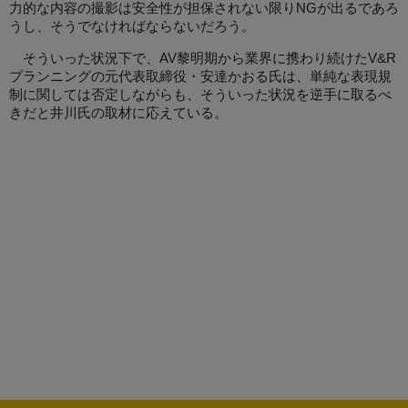
力的な内容の撮影は安全性が担保されない限りNGが出るであろ
うし、そうでなければならないだろう。
そういった状況下で、AV黎明期から業界に携わり続けたV&R
プランニングの元代表取締役・安達かおる氏は、単純な表現規
制に関しては否定しながらも、そういった状況を逆手に取るべ
きだと井川氏の取材に応えている。