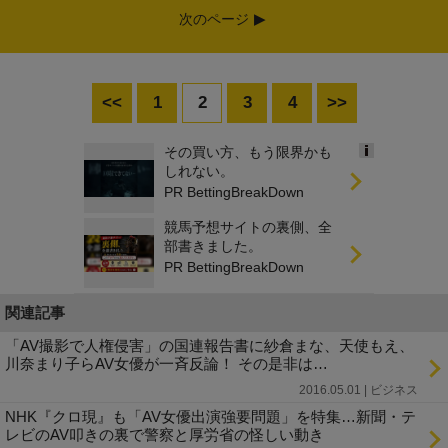
次のページ
<<
1
2
3
4
>>
その買い方、もう限界かも
Ads
しれない。
by
PR BettingBreakDown
logly
競馬予想サイトの裏側、全
部書きました。
PR BettingBreakDown
関連記事
「AV撮影で人権侵害」の国連報告書に紗倉まな、天使もえ、
川奈まり子らAV女優が一斉反論！ その是非は…
2016.05.01 | ビジネス
NHK『クロ現』も「AV女優出演強要問題」を特集…新聞・テ
レビのAV叩きの裏で警察と厚労省の怪しい動き