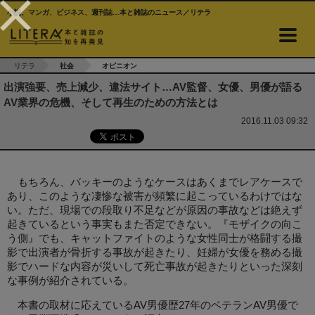
小説、マンガ、ビジネス、週刊誌…本と雑誌のニュース／リテラ
リテラ
社会
オピニオン
出演強要、売上減少、違法サイト…AV監督、女優、男優が語る
AV業界の危機、そして再生のための方法とは
2016.11.03 09:32
もちろん、バッキーのようなケースはあくまでレアケースで
あり、このような凄惨な被害が頻繁に起こっているわけではな
い。ただ、現場での段取り不足などが原因の事故などは絶えず
起きているという事実もまた否定できない。『モザイクの向こ
う側』でも、キャットファイトのような女性同士が格闘する撮
影で出演者が骨折する事故が起きたり、妊婦が女優を務める撮
影でハードな内容が災いして死亡事故が起きたりといった深刻
な事例が紹介されている。
本書の取材に応えているAV男優歴27年のベテランAV男優で