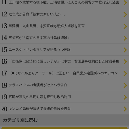
玉川徹を攻撃する橋下徹、三浦瑠麗、ほんこんの悪質デマ垂れ流し過去
辻仁成が告白「彼女に新しい人が…」
黒澤明、丸山眞男、志賀直哉も朝鮮人虐殺を証言
三笠宮が「南京の日本軍の行為は虐殺」
ユースケ・サンタマリアが語るうつ体験
「自衛隊は経済的に厳しい子が」は事実 貧困層を標的にした隊員募集
〈#ミサイルよりクーラーを〉は正しい 自民党が避難所へのエアコン
設置を遅らせてきた
テラスハウスの出演者がセクハラ告白
官邸が震災の早期対応を拒否し政治利用
キンコメ高橋が法廷で母親の自殺を告白
カテゴリ別に読む