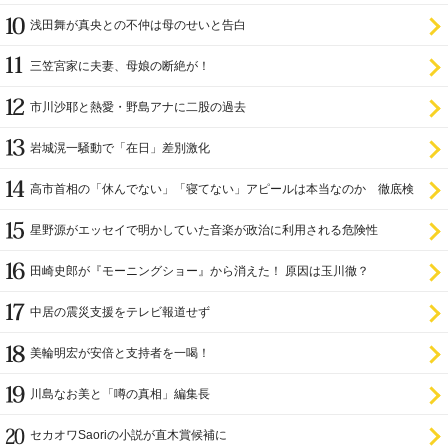
浅田舞が真央との不仲は母のせいと告白
三笠宮家に夫妻、母娘の断絶が！
市川沙耶と熱愛・野島アナに二股の過去
岩城滉一騒動で「在日」差別激化
高市首相の「休んでない」「寝てない」アピールは本当なのか 徹底検
証
星野源がエッセイで明かしていた音楽が政治に利用される危険性
田崎史郎が『モーニングショー』から消えた！ 原因は玉川徹？
中居の震災支援をテレビ報道せず
美輪明宏が安倍と支持者を一喝！
川島なお美と「噂の真相」編集長
セカオワSaoriの小説が直木賞候補に