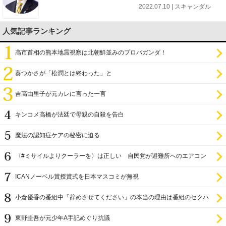
2022.07.10 | スキャンダル
人気記事ランキング
高市首相の熊本地震視察は北朝鮮並みのプロパガンダ！
葵つかさが「松潤とは終わった」と
吉高由里子が元カレに言った一言
キンコメ高橋が法廷で母親の自殺を告白
魔法の認知症ケアの秘密に迫る
〈#ミサイルよりクーラーを〉は正しい 自民党が避難所へのエアコン
設置を遅らせてきた
ICANノーベル賞授賞式を日本マスコミが無視
小倉優香の番組中「辞めさせてください」の本当の理由は番組のセクハ
ラ
東野圭吾が元少年A手記めぐり抗議