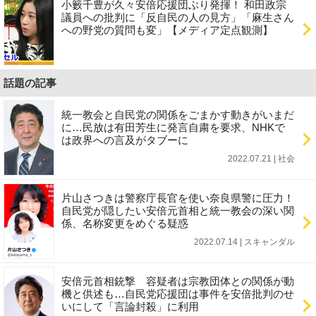
小籔千豊が久々安倍応援団ぶり発揮！ 和田政宗
議員への批判に「反自民の人の見方」「麻生さん
への野党の質問も変」【メディア定点観測】
話題の記事
統一教会と自民党の関係をごまかす動きがいまだ
に…民放は有田芳生に発言自粛を要求、NHKで
は政界への言及がタブーに
2022.07.21 | 社会
片山さつきは警察庁長官を使い奈良県警に圧力！
自民党が隠したい安倍元首相と統一教会の深い関
係、名称変更をめぐる疑惑
2022.07.14 | スキャンダル
安倍元首相銃撃 容疑者は宗教団体との関係が動
機と供述も…自民党応援団は事件を安倍批判のせ
いにして「言論封殺」に利用