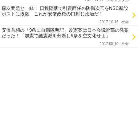
2017.11.22 | スキャンダル
森友問題と一緒！ 日報隠蔽で引責辞任の防衛次官をNSC新設
ポストに抜擢 これが安倍政権の口封じ政治だ！
2017.10.16 | 社会
安倍首相の「9条に自衛隊明記」改憲案は日本会議幹部の発案
だった！「加憲で護憲派を分断し9条を空文化せよ」
2017.05.10 | 社会