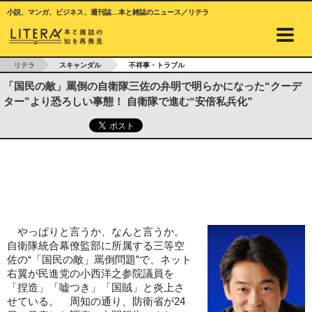
小説、マンガ、ビジネス、週刊誌…本と雑誌のニュース／リテラ
リテラ
スキャンダル
不祥事・トラブル
「国民の敵」罵倒の自衛隊三佐の弁明で明らかになった“クーデ
ター”より恐ろしい事態！ 自衛隊で進む“安倍私兵化”
やっぱりと言うか、なんと言うか。
自衛隊統合幕僚監部に所属する三等空
佐の“「国民の敵」罵倒問題”で、ネット
右翼が民進党の小西洋之参院議員を
「捏造」「嘘つき」「国賊」と炎上さ
せている。 周知の通り、防衛省が24