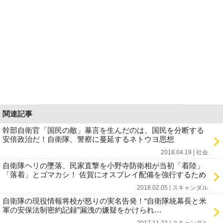
関連記事
幹部自衛官「国民の敵」暴言を生んだのは、国民を分断する
安倍政治だ！自衛隊、警察に蔓延するネトウヨ思想
2018.04.19 | 社会
自衛隊ヘリの墜落、民家直撃を小野寺防衛相が当初「着陸」
「落着」とゴマカシ！ 佐賀にオスプレイ配備を強行するため
2018.02.05 | スキャンダル
自衛隊の現役情報将校が怒りの実名告発！“自衛隊統幕長と米
軍の安保法制密約記録”漏洩の嫌疑をかけられ…