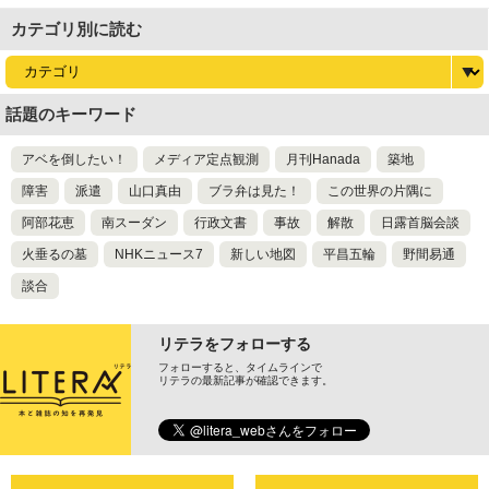
カテゴリ別に読む
話題のキーワード
アベを倒したい！
メディア定点観測
月刊Hanada
築地
障害
派遣
山口真由
ブラ弁は見た！
この世界の片隅に
阿部花恵
南スーダン
行政文書
事故
解散
日露首脳会談
火垂るの墓
NHKニュース7
新しい地図
平昌五輪
野間易通
談合
リテラをフォローする
フォローすると、タイムラインで
リテラの最新記事が確認できます。