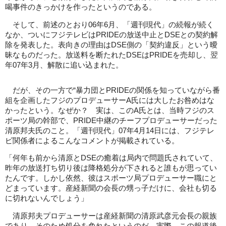
喝事件のきっかけを作ったというのである。
そして、前述のとおり06年6月、「週刊現代」の続報が続く
なか、ついにフジテレビはPRIDEの放送中止とDSEとの契約解
除を発表した。表向きの理由はDSE側の「契約違反」という曖
昧なものだった。放送料を断たれたDSEはPRIDEを売却し、翌
年07年3月、解散に追い込まれた。
だが、その一方で“暴力団とPRIDEの関係を知っていながら番
組を企画したフジのプロデューサーA氏には大したお咎めはな
かったという。なぜか？ 実は、このA氏とは、当時フジのス
ポーツ局の幹部で、PRIDE中継のチーフプロデューサーだった
清原邦夫氏のこと。「週刊現代」07年4月14日には、フジテレ
ビ関係者によるこんなコメントが掲載されている。
「何年も前から清原とDSEの癒着は局内で問題氏されていて、
昨年の放送打ち切り後は降格処分が下されると誰もが思ってい
たんです。しかし依然、彼はスポーツ局プロデューサー職にと
どまっています。産経新聞の会長の甥っ子だけに、会社も切る
に切れないんでしょう」
清原邦夫プロデューサーは産経新聞の清原武彦元会長の親族