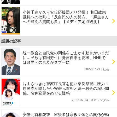
小籔千豊が久々安倍応援団ぶり発揮！ 和田政宗
議員への批判に「反自民の人の見方」「麻生さん
への野党の質問も変」【メディア定点観測】
話題の記事
統一教会と自民党の関係をごまかす動きがいまだ
に…民放は有田芳生に発言自粛を要求、NHKで
は政界への言及がタブーに
2022.07.21 | 社会
片山さつきは警察庁長官を使い奈良県警に圧力！
自民党が隠したい安倍元首相と統一教会の深い関
係、名称変更をめぐる疑惑
2022.07.14 | スキャンダル
安倍元首相銃撃 容疑者は宗教団体との関係が動