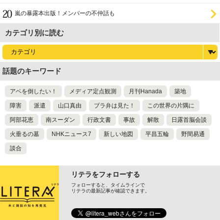
嵐の暴露本出版！メンバーの不仲話も
カテゴリ別に読む
話題のキーワード
アベを倒したい！
メディア定点観測
月刊Hanada
築地
障害
派遣
山口真由
ブラ弁は見た！
この世界の片隅に
阿部花恵
南スーダン
行政文書
事故
解散
日露首脳会談
火垂るの墓
NHKニュース7
新しい地図
平昌五輪
野間易通
談合
リテラをフォローする
フォローすると、タイムラインで
リテラの最新記事が確認できます。