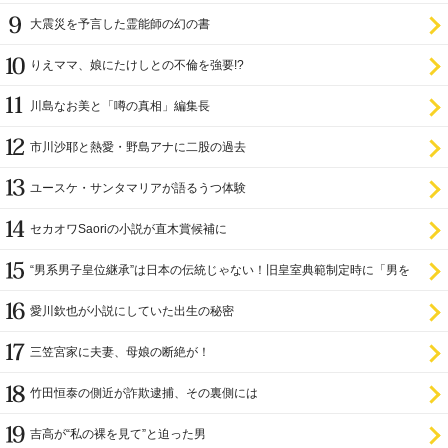
大震災を予言した霊能師の幻の書
りえママ、娘にたけしとの不倫を強要!?
川島なお美と「噂の真相」編集長
市川沙耶と熱愛・野島アナに二股の過去
ユースケ・サンタマリアが語るうつ体験
セカオワSaoriの小説が直木賞候補に
“男系男子皇位継承”は日本の伝統じゃない！旧皇室典範制定時に「男を
尊び女を卑む」と
愛川欽也が小説にしていた出生の秘密
三笠宮家に夫妻、母娘の断絶が！
竹田恒泰の側近が詐欺逮捕、その裏側には
吉高が“私の裸を見て”と迫った男