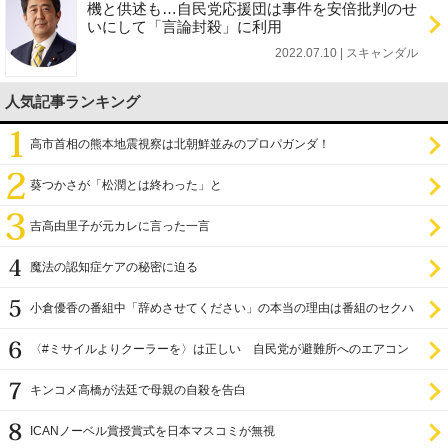
機と供述も…自民党応援団は事件を安倍批判のせ
いにして「言論封殺」に利用
2022.07.10 | スキャンダル
人気記事ランキング
高市首相の熊本地震視察は北朝鮮並みのプロパガンダ！
葵つかさが「松潤とは終わった」と
吉高由里子が元カレに言った一言
魔法の認知症ケアの秘密に迫る
小倉優香の番組中「辞めさせてください」の本当の理由は番組のセクハ
ラ
〈#ミサイルよりクーラーを〉は正しい 自民党が避難所へのエアコン
設置を遅らせてきた
キンコメ高橋が法廷で母親の自殺を告白
ICANノーベル賞授賞式を日本マスコミが無視