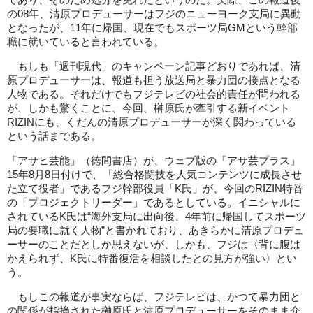
であり、そのため処分を免れたというのだ。実際、この報道後
の08年、清原プロデューサーはフジのニューヨーク支局に異動
となったが、11年に帰国、現在でもスポーツ局GMという幹部
職に就いていると言われている。
もしも「週刊現代」のキャンペーン記事どおりであれば、清
原プロデューサーは、報道も担う放送局と暴力団の接点となる
人物である。それだけでもフジテレビの社会的責任が問われる
が、しかも驚くことに、今回、榊原氏が牽引する新イベント
RIZINにも、くだんの清原プロデューサーが深く関わっている
という話まである。
「アサヒ芸能」（徳間書店）が、ウェブ版の「アサ芸プラス」
15年8月8日付けで、「総合格闘技を人気コンテンツに成長させ
た立て役者」であるフジ幹部役員「K氏」が、今回のRIZIN特番
の「プロジェクトリーダー」であるとしている。イニシャルに
されているK氏は“海外支局に出向後、4年前に帰国してスポーツ
局の要職に就く人物”と書かれており、あきらかに清原プロデュ
ーサーのことだとしか思えないが、しかも、フジは〈背に腹は
かえられず、K氏に特番復活を相談したとの見方が強い〉とい
う。
もしこの報道が事実ならば、フジテレビは、かつて暴力団と
の関係が指摘された榊原氏と清原プロデューサーをそのまま介