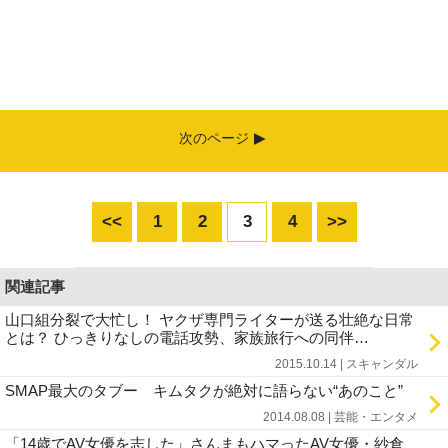
次のページ
<<
1
2
3
4
>>
関連記事
山口組分裂で大忙し！ ヤクザ専門ライターが送る壮絶な日常
とは？ ひっきりなしの電話攻勢、家族旅行への同伴…
2015.10.14 | スキャンダル
SMAP最大のタブー キムタクが絶対に語らない“あのこと”
2014.08.08 | 芸能・エンタメ
「14歳でAV女優を志した」さんまもハマったAV女優・紗倉