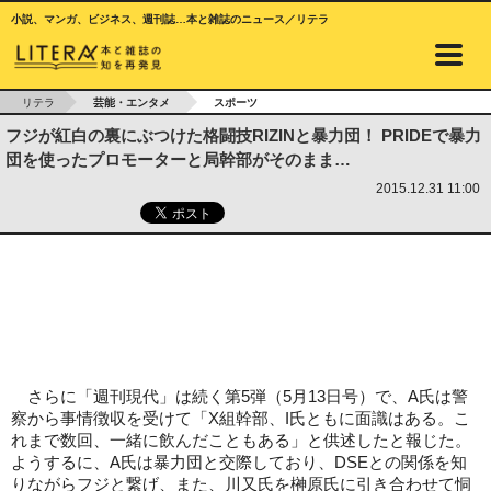
小説、マンガ、ビジネス、週刊誌…本と雑誌のニュース／リテラ
リテラ
芸能・エンタメ
スポーツ
フジが紅白の裏にぶつけた格闘技RIZINと暴力団！ PRIDEで暴力
団を使ったプロモーターと局幹部がそのまま…
2015.12.31 11:00
さらに「週刊現代」は続く第5弾（5月13日号）で、A氏は警
察から事情徴収を受けて「X組幹部、I氏ともに面識はある。こ
れまで数回、一緒に飲んだこともある」と供述したと報じた。
ようするに、A氏は暴力団と交際しており、DSEとの関係を知
りながらフジと繋げ、また、川又氏を榊原氏に引き合わせて恫