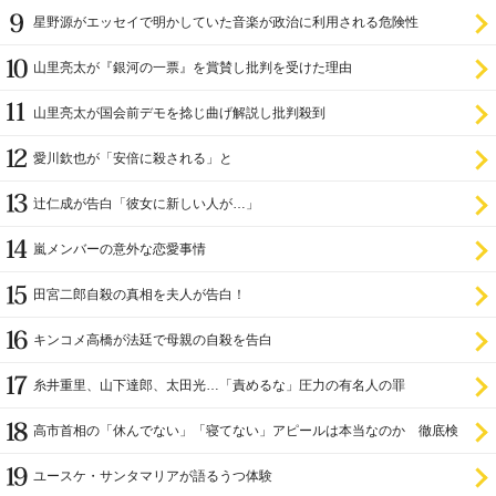
星野源がエッセイで明かしていた音楽が政治に利用される危険性
山里亮太が『銀河の一票』を賞賛し批判を受けた理由
山里亮太が国会前デモを捻じ曲げ解説し批判殺到
愛川欽也が「安倍に殺される」と
辻仁成が告白「彼女に新しい人が…」
嵐メンバーの意外な恋愛事情
田宮二郎自殺の真相を夫人が告白！
キンコメ高橋が法廷で母親の自殺を告白
糸井重里、山下達郎、太田光…「責めるな」圧力の有名人の罪
高市首相の「休んでない」「寝てない」アピールは本当なのか 徹底検
証
ユースケ・サンタマリアが語るうつ体験