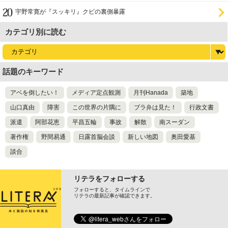
宇野常寛が『スッキリ』クビの裏側暴露
カテゴリ別に読む
話題のキーワード
アベを倒したい！
メディア定点観測
月刊Hanada
築地
山口真由
障害
この世界の片隅に
ブラ弁は見た！
行政文書
派遣
阿部花恵
平昌五輪
事故
解散
南スーダン
著作権
野間易通
日露首脳会談
新しい地図
奥田愛基
談合
リテラをフォローする
フォローすると、タイムラインで
リテラの最新記事が確認できます。