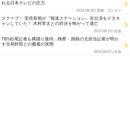
れる日本テレビの圧力
2015.08.26 | 芸能・エンタメ
スクープ！ 安倍首相が『報道ステーション』生出演をドタキ
ャンしていた！ 木村草太との対決を怖がって逃亡
2015.09.15 | 社会
TBS杉尾記者も裸踊り接待…検察・国税の元担当記者が明か
す当局幹部との癒着の実態
2015.08.07 | 社会