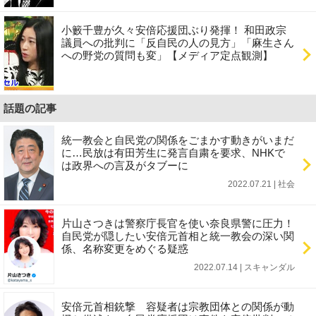
小籔千豊が久々安倍応援団ぶり発揮！ 和田政宗
議員への批判に「反自民の人の見方」「麻生さん
への野党の質問も変」【メディア定点観測】
話題の記事
統一教会と自民党の関係をごまかす動きがいまだ
に…民放は有田芳生に発言自粛を要求、NHKで
は政界への言及がタブーに
2022.07.21 | 社会
片山さつきは警察庁長官を使い奈良県警に圧力！
自民党が隠したい安倍元首相と統一教会の深い関
係、名称変更をめぐる疑惑
2022.07.14 | スキャンダル
安倍元首相銃撃 容疑者は宗教団体との関係が動