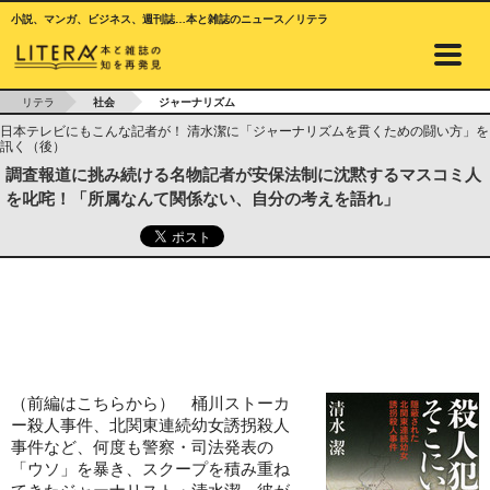
小説、マンガ、ビジネス、週刊誌…本と雑誌のニュース／リテラ
リテラ
社会
ジャーナリズム
日本テレビにもこんな記者が！ 清水潔に「ジャーナリズムを貫くための闘い方」を
訊く（後）
調査報道に挑み続ける名物記者が安保法制に沈黙するマスコミ人
を叱咤！「所属なんて関係ない、自分の考えを語れ」
（前編はこちらから） 桶川ストーカ
ー殺人事件、北関東連続幼女誘拐殺人
事件など、何度も警察・司法発表の
「ウソ」を暴き、スクープを積み重ね