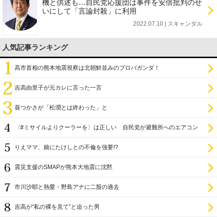
機と供述も…自民党応援団は事件を安倍批判のせ
いにして「言論封殺」に利用
2022.07.10 | スキャンダル
人気記事ランキング
高市首相の熊本地震視察は北朝鮮並みのプロパガンダ！
吉高由里子が元カレに言った一言
葵つかさが「松潤とは終わった」と
〈#ミサイルよりクーラーを〉は正しい 自民党が避難所へのエアコン
設置を遅らせてきた
りえママ、娘にたけしとの不倫を強要!?
震災支援のSMAPが熊本大地震に沈黙
市川沙耶と熱愛・野島アナに二股の過去
吉高が“私の裸を見て”と迫った男