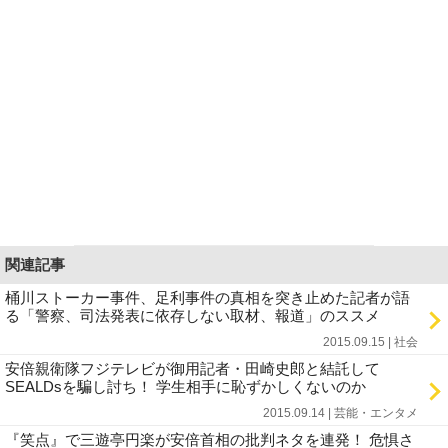
関連記事
桶川ストーカー事件、足利事件の真相を突き止めた記者が語
る「警察、司法発表に依存しない取材、報道」のススメ
2015.09.15 | 社会
安倍親衛隊フジテレビが御用記者・田崎史郎と結託して
SEALDsを騙し討ち！ 学生相手に恥ずかしくないのか
2015.09.14 | 芸能・エンタメ
『笑点』で三遊亭円楽が安倍首相の批判ネタを連発！ 危惧さ